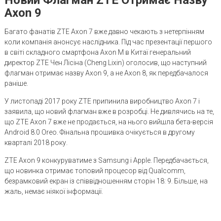
Axon 9
Багато фанатів ZTE Axon 7 вже давно чекають з нетерпінням
коли компанія анонсує наслідника. Під час презентації першого
в світі складного смартфона Axon M в Китаї генеральний
директор ZTE Чен Лісіна (Cheng Lixin) оголосив, що наступний
флагман отримає назву Axon 9, а не Axon 8, як передбачалося
раніше.
У листопаді 2017 року ZTE припинила виробництво Axon 7 і
заявила, що новий флагман вже в розробці. Не дивлячись на те,
що ZTE Axon 7 вже не продається, на нього вийшла бета-версія
Android 8.0 Oreo. Фінальна прошивка очікується в другому
кварталі 2018 року.
ZTE Axon 9 конкуруватиме з Samsung і Apple. Передбачається,
що новинка отримає топовий процесор від Qualcomm,
безрамковий екран із співвідношенням сторін 18: 9. Більше, на
жаль, немає ніякої інформації.