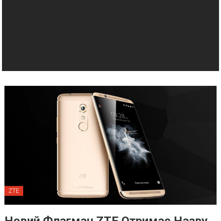
ZTE
Новий Флагман ZTE Отримає Назву