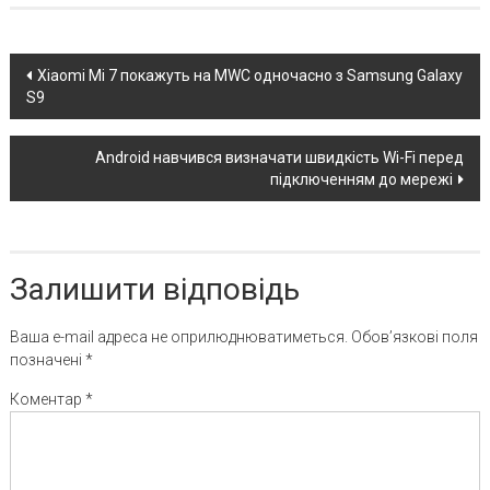
Post
Xiaomi Mi 7 покажуть на MWC одночасно з Samsung Galaxy
S9
navigation
Android навчився визначати швидкість Wi-Fi перед
підключенням до мережі
Залишити відповідь
Ваша e-mail адреса не оприлюднюватиметься.
Обов’язкові поля
позначені
*
Коментар
*