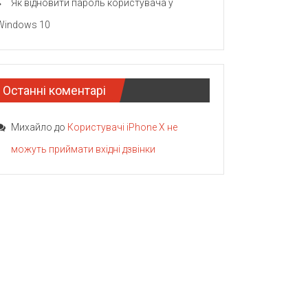
Як відновити пароль користувача у
Windows 10
Останні коментарі
Михайло
до
Користувачі iPhone X не
можуть приймати вхідні дзвінки