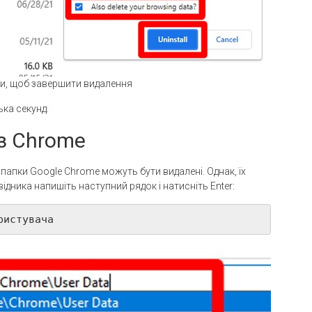
ити, щоб завершити видалення
ька секунд.
з Chrome
папки Google Chrome можуть бути видалені. Однак, їх
дника напишіть наступний рядок і натисніть Enter:
ристувача