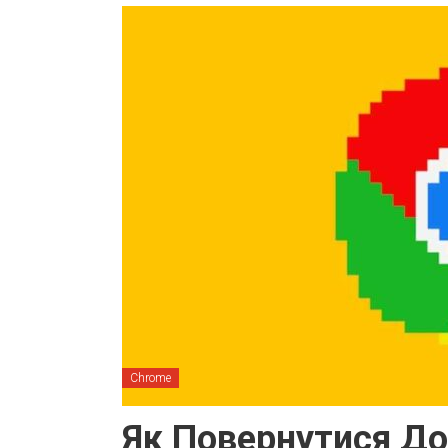
Chrome
Як Повернутися До 