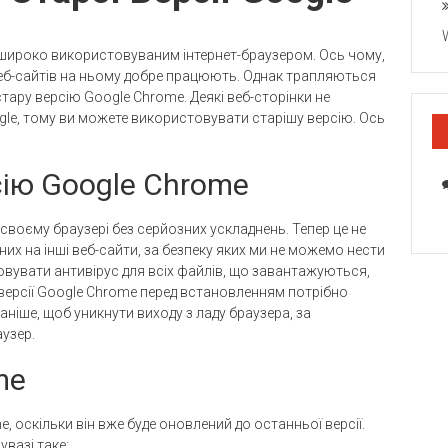
 широко використовуваним інтернет-браузером. Ось чому,
еб-сайтів на ньому добре працюють. Однак трапляються
тару версію Google Chrome. Деякі веб-сторінки не
gle, тому ви можете використовувати старішу версію. Ось
сію Google Chrome
 своєму браузері без серйозних ускладнень. Тепер це не
них на інші веб-сайти, за безпеку яких ми не можемо нести
овувати антивірус для всіх файлів, що завантажуються,
версії Google Chrome перед встановленням потрібно
ніше, щоб уникнути виходу з ладу браузера, за
узер.
me
 оскільки він вже буде оновлений до останньої версії.
увазі таке: