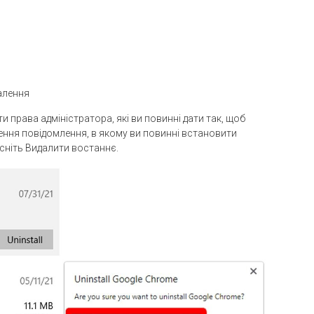
алення
 права адміністратора, які ви повинні дати так, щоб
ння повідомлення, в якому ви повинні встановити
исніть Видалити востаннє.