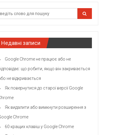
Недавні записи
Google Chrome не працює або не
відповідає: що робити, якщо він закривається
або не відкривається
Як повернутися до старої версії Google
Chrome
Як видалити або вимкнути розширення з
Google Chrome
60 кращих клавіш у Google Chrome