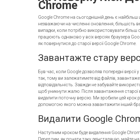
Chrome
Google Chrome на сьогоднішній день є найбільш
незважаючи на численні оновлення, більшість в
випадки, коли потрібно використовувати більш с
працюють однаково у всіх версіях браузера Goo
як повернутися до старої версії Google Chrome.
Завантажте стару вер
Був час, коли Google дозволяв попередні версії у
так, тому ви залежатимете від файлів, завантаже
відповідальність. Завжди не забувайте використ
щоб уникнути жалю. Після завантаження старої 
видалити поточну версію. Ми зробили цей крок ра
допомогою якого можна завантажити інший бра
Видалити Google Chro
Наступним кроком буде видалення Google Chrome,
Перед тим, як почати таку деінсталяцію, майте на 