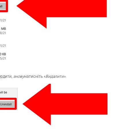
ердити,
знову
натисніть «
Видалити».