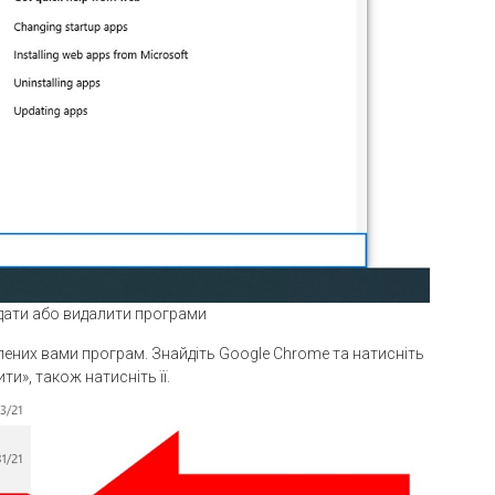
дати або видалити програми
ених вами програм. Знайдіть Google Chrome та натисніть
ти», також натисніть її.