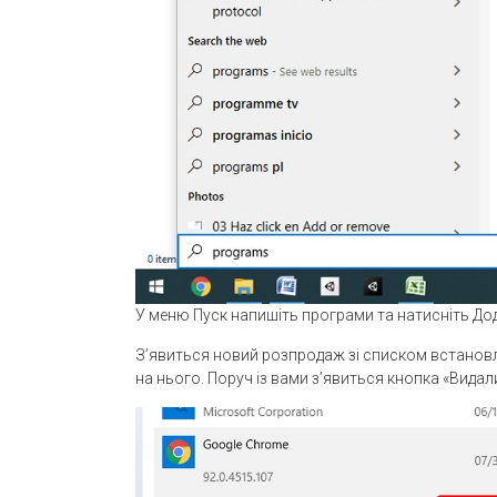
У меню Пуск напишіть програми та натисніть До
З’явиться новий розпродаж зі списком встановл
на нього. Поруч із вами з’явиться кнопка «Видали