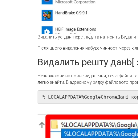
Видалить усі дані перегляду та натисніть Видал
Після цього видалення набуде чинності через кіл
Видалить решту данb[ 
Незважаючи на повне видалення, деякі файли та 
легко знайти. В адресному рядку файлового прові
% LOCALAPPDATA%GoogleChromeДані ко