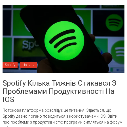
Spotify
Новини
Spotify Кілька Тижнів Стикався З
Проблемами Продуктивності На
IOS
Потокова платформа розслідує це питання. Здається, що
Spotify давно погано поводиться з користувачами iOS. Звіти
про проблеми з продуктивністю програми сипляться на форум