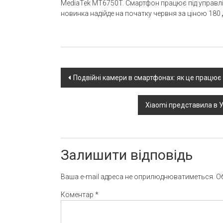
MediaTek MT6750T. Смартфон працює під управлін
новинка надійде на початку червня за ціною 180 до
Post
Подвійні камери в смартфонах: як це працює
navigation
Xiaomi представила в Ук
Залишити відповідь
Ваша e-mail адреса не оприлюднюватиметься.
О
Коментар
*