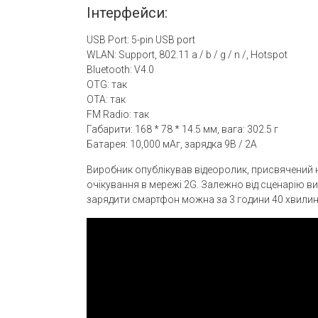
Інтерфейси:
USB Port: 5-pin USB port
WLAN: Support, 802.11 a / b / g / n /, Hotspot
Bluetooth: V4.0
OTG: так
OTA: так
FM Radio: так
Габарити: 168 * 78 * 14.5 мм, вага: 302.5 г
Батарея: 10,000 мАг, зарядка 9В / 2А
Виробник опублікував відеоролик, присвячений н
очікування в мережі 2G. Залежно від сценарію ви
зарядити смартфон можна за 3 години 40 хвилин