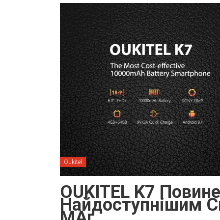
Oukitel
OUKITEL K7 Повине
Найдоступнішим С
МАг