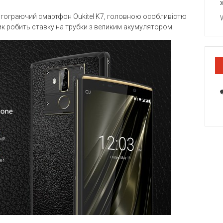
овгограючий смартфон Oukitel K7, головною особливістю
ик робить ставку на трубки з великим акумулятором.