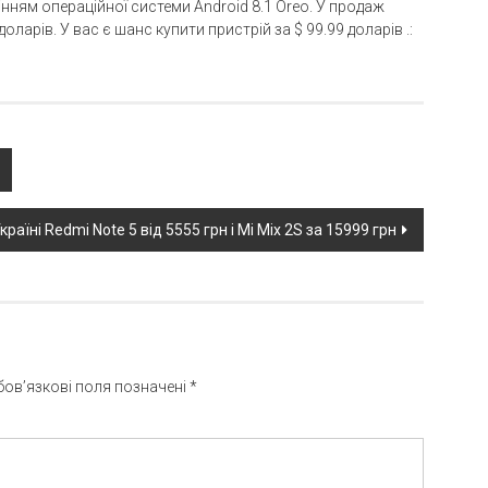
ням операційної системи Android 8.1 Оreo. У продаж
ларів. У вас є шанс купити пристрій за $ 99.99 доларів .:
раїні Redmi Note 5 від 5555 грн і Mi Mix 2S за 15999 грн
бов’язкові поля позначені
*