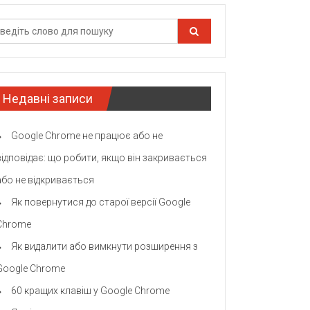
Недавні записи
Google Chrome не працює або не
відповідає: що робити, якщо він закривається
або не відкривається
Як повернутися до старої версії Google
Chrome
Як видалити або вимкнути розширення з
Google Chrome
60 кращих клавіш у Google Chrome