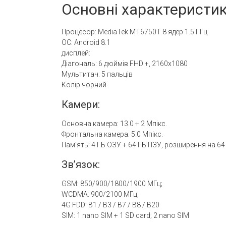
Основні характеристи
Процесор: MediaTek MT6750T 8 ядер 1.5 ГГц
ОС: Android 8.1
дисплей:
Діагональ: 6 дюймів FHD +, 2160х1080
Мультитач: 5 пальців
Колір чорний
Камери:
Основна камера: 13.0 + 2 Мпікс.
Фронтальна камера: 5.0 Мпікс.
Пам’ять: 4 ГБ ОЗУ + 64 ГБ ПЗУ, розширення на 64
Зв’язок:
GSM: 850/900/1800/1900 МГц;
WCDMA: 900/2100 МГц;
4G FDD: B1 / B3 / B7 / B8 / B20
SIM: 1 nano SIM + 1 SD card; 2 nano SIM