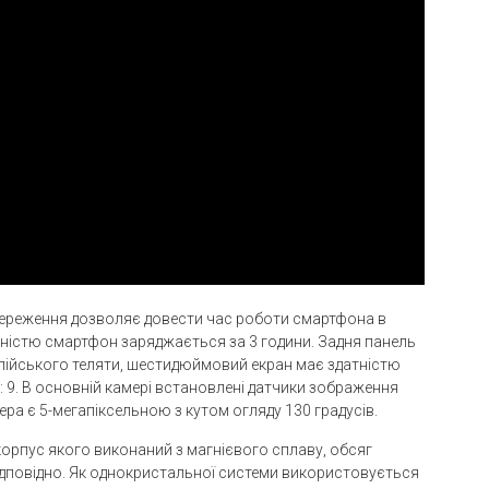
береження дозволяє довести час роботи смартфона в
вністю смартфон заряджається за 3 години. Задня панель
ійського теляти, шестидюймовий екран має здатністю
8: 9. В основній камері встановлені датчики зображення
ра є 5-мегапіксельною з кутом огляду 130 градусів.
орпус якого виконаний з магнієвого сплаву, обсяг
 відповідно. Як однокристальної системи використовується