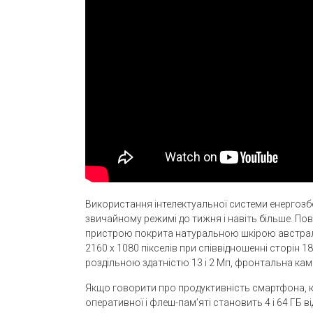
Використання інтелектуальної системи енергоз
звичайному режимі до тижня і навіть більше. По
пристрою покрита натуральною шкірою австрал
2160 х 1080 пікселів при співвідношенні сторін 1
роздільною здатністю 13 і 2 Мп, фронтальна каме
Якщо говорити про продуктивність смартфона, к
оперативної і флеш-пам’яті становить 4 і 64 ГБ