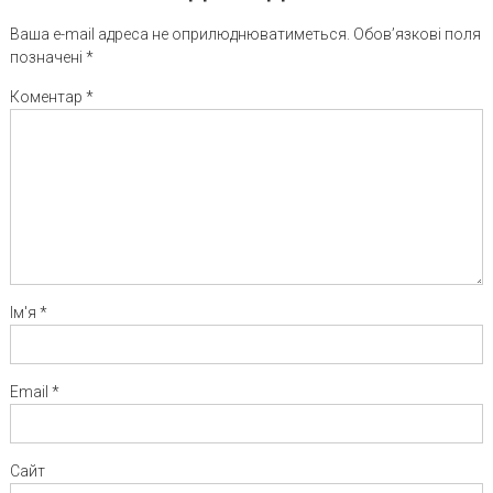
Ваша e-mail адреса не оприлюднюватиметься.
Обов’язкові поля
позначені
*
Коментар
*
Ім'я
*
Email
*
Сайт