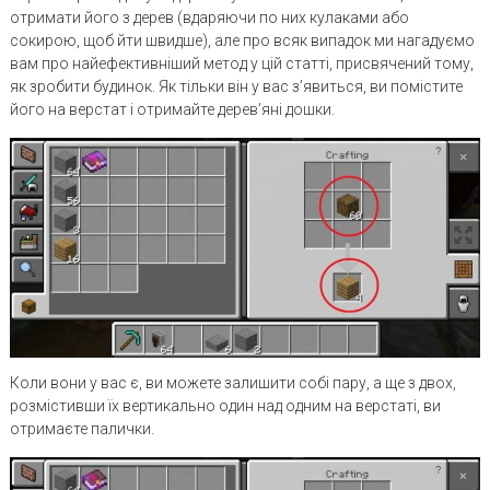
отримати його з дерев (вдаряючи по них кулаками або
сокирою, щоб йти швидше), але про всяк випадок ми нагадуємо
вам про найефективніший метод у цій статті, присвячений тому,
як зробити будинок. Як тільки він у вас з’явиться, ви помістите
його на верстат і отримайте дерев’яні дошки.
Коли вони у вас є, ви можете залишити собі пару, а ще з двох,
розмістивши їх вертикально один над одним на верстаті, ви
отримаєте палички.