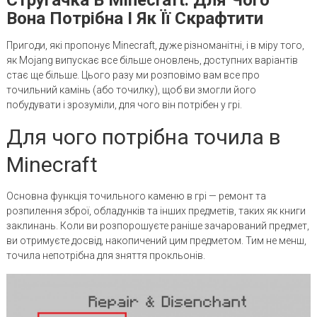
Вона Потрібна І Як Її Скрафтити
Пригоди, які пропонує Minecraft, дуже різноманітні, і в міру того,
як Mojang випускає все більше оновлень, доступних варіантів
стає ще більше. Цього разу ми розповімо вам все про
точильний камінь (або точилку), щоб ви змогли його
побудувати і зрозуміли, для чого він потрібен у грі.
Для чого потрібна точила в
Minecraft
Основна функція точильного каменю в грі — ремонт та
розпилення зброї, обладунків та інших предметів, таких як книги
заклинань. Коли ви розпорошуєте раніше зачарований предмет,
ви отримуєте досвід, накопичений цим предметом. Тим не менш,
точила непотрібна для зняття прокльонів.