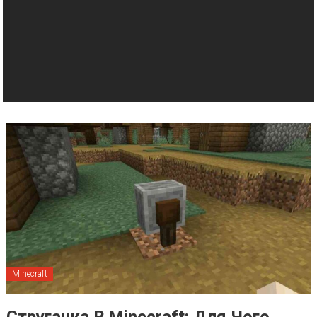
Minecraft
Стругачка В Minecraft: Для Чого