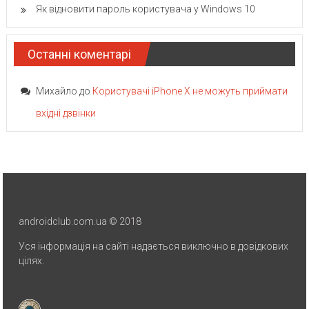
Як відновити пароль користувача у Windows 10
Останні коментарі
Михайло
до
Користувачі iPhone X не можуть приймати
вхідні дзвінки
androidclub.com.ua © 2018
Уся інформація на сайті надається виключно в довідкових
цілях.