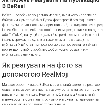
В BeReal
BeReal – особлива соціальна мережа, яка нікого не залишає
байдужим. Фрмат публікації двох фотографій без будь-якого
фільтру чи ретуші настільки оригінальний, що виділяється серед
інших, більш «традиційних» соціальних мереж, таких як Instagram
або TikTok. Однак у цій соціальній мережі є елементи, ідентичні
іншим мережам, та одним із таких елементів є реакція на
публікації. У цій статті ми розповімо вам про реакції в BeReal і
про те, що потрібно зробити, щоб використовувати їх у
публікаціях ваших друзів.
Як реагувати на фото за
допомогою RealMoji
Ми вже говорили вище, BeReal має спільний елемент з рештою
соціальних мереж, але навіть у цьому вона намагається трохи
виділитися на тлі інших. Реакції на публікації в цій соціальній
мережі досить оригінальні, оскільки їх можна налаштувати на
свій смак, як ми побачимо трохи пізніше.