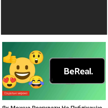
Соціальні мережіі
Як Можна Реагувати На Публікацію