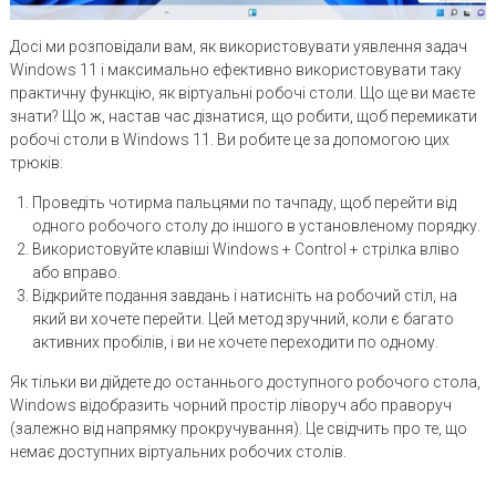
Досі ми розповідали вам, як використовувати уявлення задач
Windows 11 і максимально ефективно використовувати таку
практичну функцію, як віртуальні робочі столи. Що ще ви маєте
знати? Що ж, настав час дізнатися, що робити, щоб перемикати
робочі столи в Windows 11. Ви робите це за допомогою цих
трюків:
Проведіть чотирма пальцями по тачпаду, щоб перейти від
одного робочого столу до іншого в установленому порядку.
Використовуйте клавіші Windows + Control + стрілка вліво
або вправо.
Відкрийте подання завдань і натисніть на робочий стіл, на
який ви хочете перейти. Цей метод зручний, коли є багато
активних пробілів, і ви не хочете переходити по одному.
Як тільки ви дійдете до останнього доступного робочого стола,
Windows відобразить чорний простір ліворуч або праворуч
(залежно від напрямку прокручування). Це свідчить про те, що
немає доступних віртуальних робочих столів.