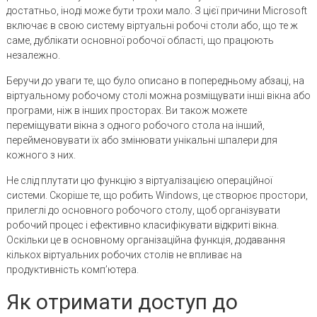
достатньо, іноді може бути трохи мало. З цієї причини Microsoft
включає в свою систему віртуальні робочі столи або, що те ж
саме, дублікати основної робочої області, що працюють
незалежно.
Беручи до уваги те, що було описано в попередньому абзаці, на
віртуальному робочому столі можна розміщувати інші вікна або
програми, ніж в інших просторах. Ви також можете
переміщувати вікна з одного робочого стола на інший,
перейменовувати їх або змінювати унікальні шпалери для
кожного з них.
Не слід плутати цю функцію з віртуалізацією операційної
системи. Скоріше те, що робить Windows, це створює простори,
прилеглі до основного робочого столу, щоб організувати
робочий процес і ефективно класифікувати відкриті вікна.
Оскільки це в основному організаційна функція, додавання
кількох віртуальних робочих столів не впливає на
продуктивність комп’ютера.
Як отримати доступ до