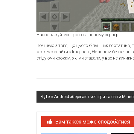
Насолоджуйтесь грою на новому сервері
Почнемо з того, що цього більш ніж достатньо, том
можемо знайти в Інтернеті , Не зовсім безпечні. Т
слідуючи крокам, які ми згадали, у вас не вини
Post
Де в Android зберігаються ігри та світи Minec
navigation
Вам також може сподобатися