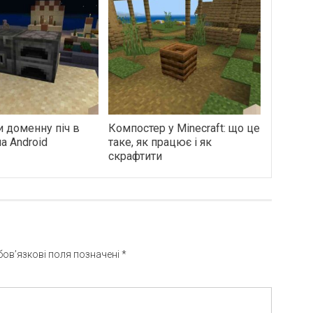
и доменну піч в
Компостер у Minecraft: що це
на Android
таке, як працює і як
скрафтити
бов’язкові поля позначені
*