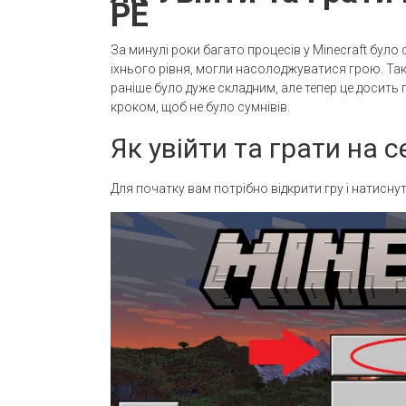
PE
За минулі роки багато процесів у Minecraft було
їхнього рівня, могли насолоджуватися грою. Так
раніше було дуже складним, але тепер це досить
кроком, щоб не було сумнівів.
Як увійти та грати на с
Для початку вам потрібно відкрити гру і натиснут