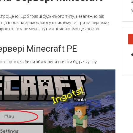
 спрощено, щоб гравці будь-якого типу, незалежно від
 що щось на зразок входу в систему та ігри на серверах
 просто. Тим не менш, тут ми пояснюємо це крок за
ервері Minecraft PE
и «Грати», якби ви збиралися почати будь-яку гру.