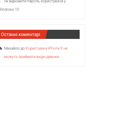
Як відновити пароль користувача у
Windows 10
Останні коментарі
Михайло
до
Користувачі iPhone X не
можуть приймати вхідні дзвінки