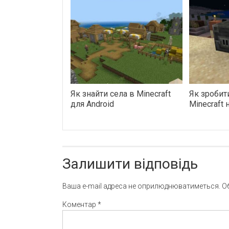
Як знайти села в Minecraft
Як зробит
для Android
Minecraft 
Залишити відповідь
Ваша e-mail адреса не оприлюднюватиметься.
О
Коментар
*