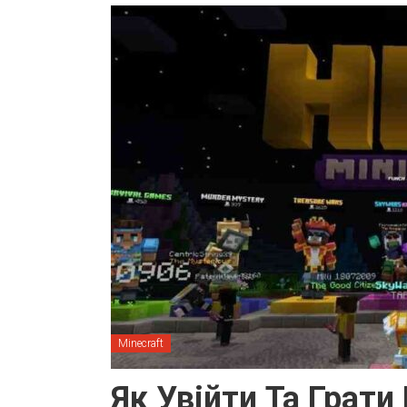
Minecraft
Як Увійти Та Грати