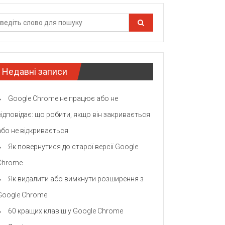
Недавні записи
Google Chrome не працює або не
відповідає: що робити, якщо він закривається
або не відкривається
Як повернутися до старої версії Google
Chrome
Як видалити або вимкнути розширення з
Google Chrome
60 кращих клавіш у Google Chrome