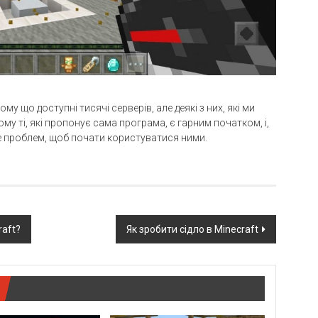
у що доступні тисячі серверів, але деякі з них, які ми
ому ті, які пропонує сама програма, є гарним початком, і,
кне проблем, щоб почати користуватися ними.
raft?
Як зробити сідло в Minecraft