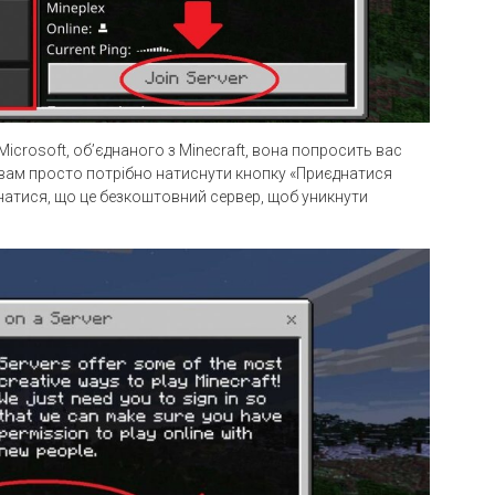
icrosoft, об’єднаного з Minecraft, вона попросить вас
а, вам просто потрібно натиснути кнопку «Приєднатися
конатися, що це безкоштовний сервер, щоб уникнути