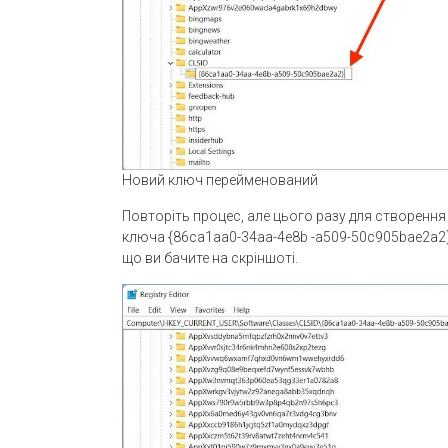
Новий ключ перейменований
Повторіть процес, але цього разу для створення
ключа {86ca1aa0-34aa-4e8b -a509-50c905bae2a2}.
що ви бачите на скріншоті.