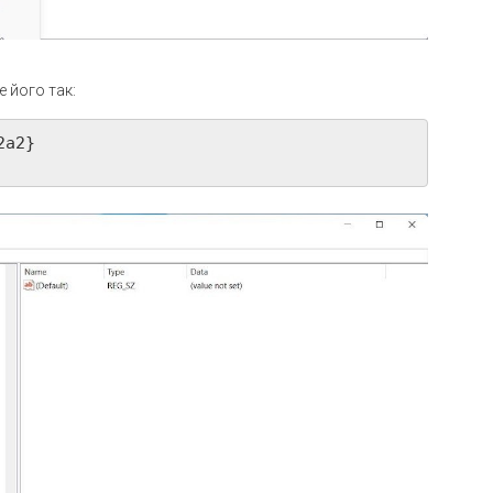
 його так:
a2}
