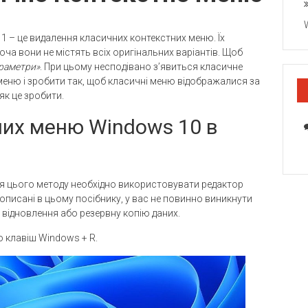
11 – це видалення класичних контекстних меню. Їх
оча вони не містять всіх оригінальних варіантів. Щоб
раметри»
. При цьому несподівано з’явиться класичне
 меню і зробити так, щоб класичні меню відображалися за
як це зробити.
них меню Windows 10 в
ля цього методу необхідно використовувати редактор
описані в цьому посібнику, у вас не повинно виникнути
 відновлення або резервну копію даних.
 клавіш Windows + R.