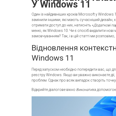
У Windows 11
Один із найдивніших кроків Microsoft у Windows 
замінили іншими, які мають сучасніший дизайн, х
отримати доступ до них, натисніть «
Додаткові па
меню, як Windows 10. Чи є спосіб видалити нові
замовчуванням? Так, і в цій статті ми розповімо, 
Відновлення контекст
Windows 11
Перед запуском необхідно попередити вас, що д
реєстру Windows. Якщо ви уважно виконаєте дії, 
проблем. Однак про всяк випадок створіть точку
Відкрийте діалогове вікно
Виконати
за допомогою