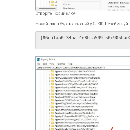
Створіть новий ключ
Новий ключ буде вкладений у CLSID. Перейменуйте
{86ca1aa0-34aa-4e8b-a509-50c905bae2