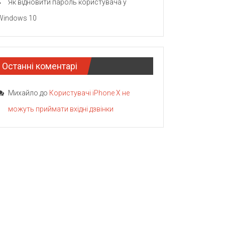
Як відновити пароль користувача у
Windows 10
Останні коментарі
Михайло
до
Користувачі iPhone X не
можуть приймати вхідні дзвінки