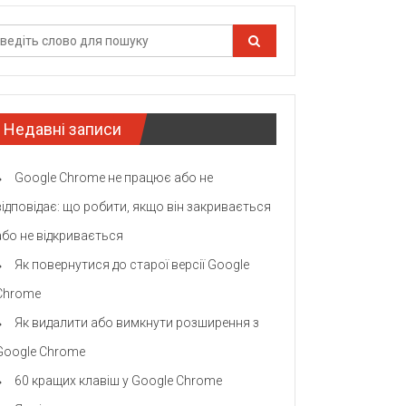
Недавні записи
Google Chrome не працює або не
відповідає: що робити, якщо він закривається
або не відкривається
Як повернутися до старої версії Google
Chrome
Як видалити або вимкнути розширення з
Google Chrome
60 кращих клавіш у Google Chrome