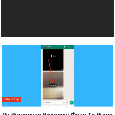
WhatsApp
Як Відновити Видалені Фото Та Відео