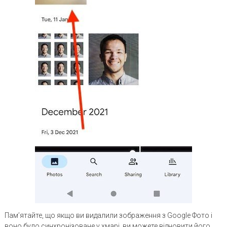
Пам’ятайте, що якщо ви видалили зображення з Google Фото і
воно було синхронізоване у хмарі, ви можете відновити його,