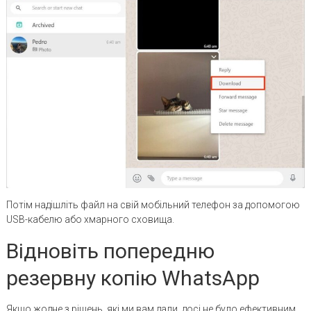
Потім надішліть файл на свій мобільний телефон за допомогою
USB-кабелю або хмарного сховища.
Відновіть попередню
резервну копію WhatsApp
Якщо жодне з рішень, які ми вам дали, досі не було ефективним,