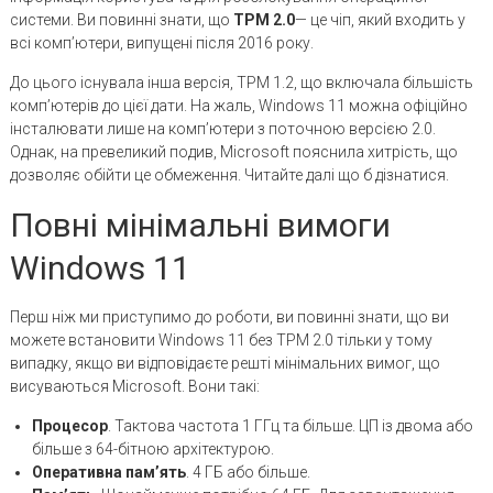
системи. Ви повинні знати, що
TPM 2.0
— це чіп, який входить у
всі комп’ютери, випущені після 2016 року.
До цього існувала інша версія, TPM 1.2, що включала більшість
комп’ютерів до цієї дати. На жаль, Windows 11 можна офіційно
інсталювати лише на комп’ютери з поточною версією 2.0.
Однак, на превеликий подив, Microsoft пояснила хитрість, що
дозволяє обійти це обмеження. Читайте далі що б дізнатися.
Повні мінімальні вимоги
Windows 11
Перш ніж ми приступимо до роботи, ви повинні знати, що ви
можете встановити Windows 11 без TPM 2.0 тільки у тому
випадку, якщо ви відповідаєте решті мінімальних вимог, що
висуваються Microsoft. Вони такі:
Процесор
. Тактова частота 1 ГГц та більше. ЦП із двома або
більше з 64-бітною архітектурою.
Оперативна пам’ять
. 4 ГБ або більше.