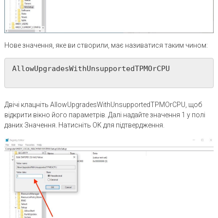
Нове значення, яке ви створили, має називатися таким чином:
AllowUpgradesWithUnsupportedTPMOrCPU

Двічі клацніть AllowUpgradesWithUnsupportedTPMOrCPU, щоб
відкрити вікно його параметрів. Далі надайте значення 1 у полі
даних Значення. Натисніть OK для підтвердження.