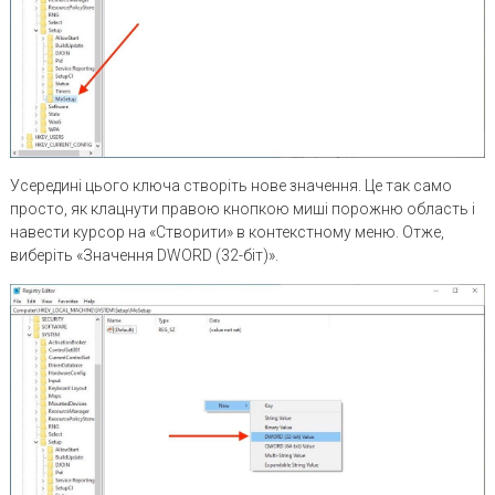
Усередині цього ключа створіть нове значення. Це так само
просто, як клацнути правою кнопкою миші порожню область і
навести курсор на «Створити» в контекстному меню. Отже,
виберіть «Значення DWORD (32-біт)».