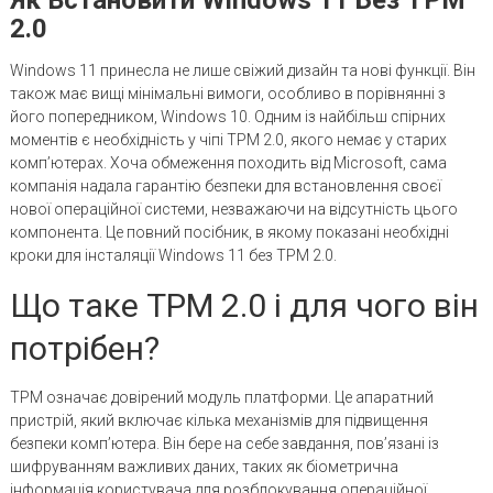
2.0
Windows 11 принесла не лише свіжий дизайн та нові функції. Він
також має вищі мінімальні вимоги, особливо в порівнянні з
його попередником, Windows 10. Одним із найбільш спірних
моментів є необхідність у чіпі TPM 2.0, якого немає у старих
комп’ютерах. Хоча обмеження походить від Microsoft, сама
компанія надала гарантію безпеки для встановлення своєї
нової операційної системи, незважаючи на відсутність цього
компонента. Це повний посібник, в якому показані необхідні
кроки для інсталяції Windows 11 без TPM 2.0.
Що таке TPM 2.0 і для чого він
потрібен?
TPM означає довірений модуль платформи. Це апаратний
пристрій, який включає кілька механізмів для підвищення
безпеки комп’ютера. Він бере на себе завдання, пов’язані із
шифруванням важливих даних, таких як біометрична
інформація користувача для розблокування операційної