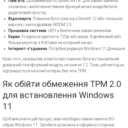
Пам’ять
. Щонайменше потрібно 64 ГБ. Для завантаження
оновлень і включення певних функцій може знадобитися
додатковий простір.
Відеокарта
. Повинна бути сумісна з DirectX 12 або пізнішою
версією і мати драйвер WDDM 2.0.
Прошивка системи
. UEFI з безпечним завантаженням.
Екран
. Роздільна здатність 720p або вище. 9-дюймовий або
більше монітор з 8 бітами на колірний канал.
Інтернет-з’єднання
. Потрібна редакція Windows 11 Домашня
Крім того, на вашому комп’ютері повинен бути встановлений
довірений платформний модуль не нижче 1.2. Тому цей метод не
підтримується на комп’ютерах без чіпа TPM.
Як обійти обмеження TPM 2.0
для встановлення Windows
11
Щоб виконати цей процес, вам необхідно завантажити ISO-
образ Windows 11 . Зробити це можна з офіційної сторінки