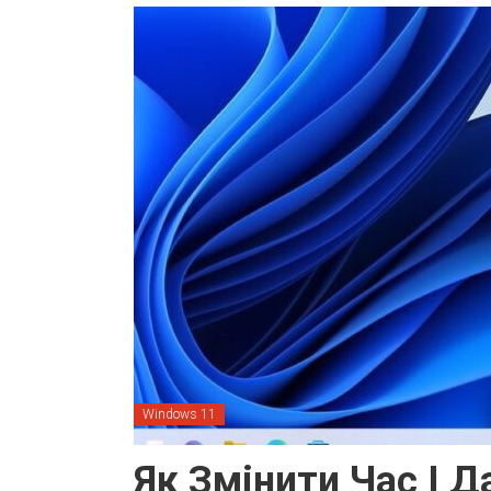
Windows 11
Як Змінити Час І Д