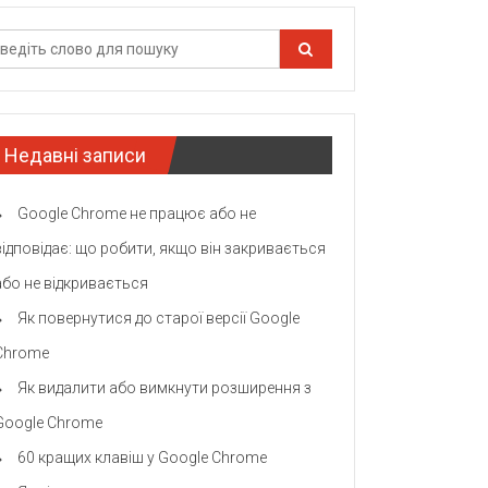
Недавні записи
Google Chrome не працює або не
відповідає: що робити, якщо він закривається
або не відкривається
Як повернутися до старої версії Google
Chrome
Як видалити або вимкнути розширення з
Google Chrome
60 кращих клавіш у Google Chrome