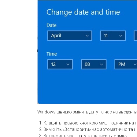
Windows швидко змінить дату та час на введені 
Клацніть правою кнопкою миші годинник на п
Вимкніть «Встановити» час автоматично та на
Встановіть час і дату та підтвердьте зміну.