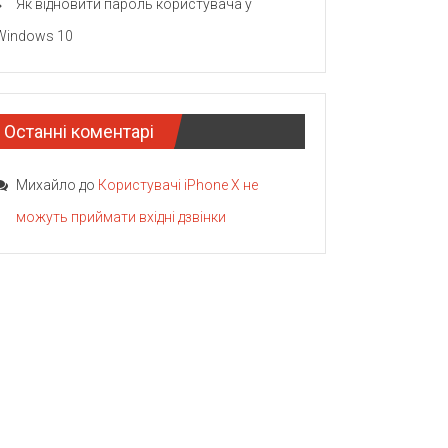
Як відновити пароль користувача у
Windows 10
Останні коментарі
Михайло
до
Користувачі iPhone X не
можуть приймати вхідні дзвінки