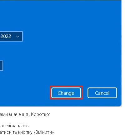
вами значення . Коротко:
анелі завдань.
тисніть кнопку «Змінити».