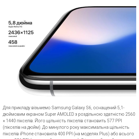
Для прикладу візьмемо Samsung Galaxy S6, оснащений 5,1-
дюймовим екраном Super AMOLED з роздільною здатністю 2560
× 1440 пікселів. Його щільність пікселів становить 577 PPI
(пікселів на дюйм). До минулого року максимальна щільність
пікселів iPhone становила 400 PPI (на моделях Plus) або всього