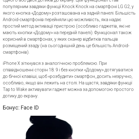
популярним завдяки функції Knock Knock на смартфоні LG G2, у
якого кнопка «Додому» розташована на задній панелі. Більшість
Android-смартфонів перейняли цю можливість, яка надає
простий метод активації пристрою (особливо гаджетів, які не
мають кнопки «Додому» на передній панелі). Функціонал також
корисний в смартфонах, у яких сканер відбитків пальців
розміщений ззаду (на сьогоднішній день це більшість Android-
смартфонів).
iPhone X зіткнувся з аналогічною проблемою. При
співвідношенні сторін 18: 9 і без кнопки «Додому» дотягуватися
до бічної клавіші, щоб «розбудити» смартфон, досить незручно,
особливо, якщо він лежить на столі. На щастя, завдяки функції
Tap to Wake активувати гаджет можна за допомогою простого
дотику до екрану.
Бонус: Face ID