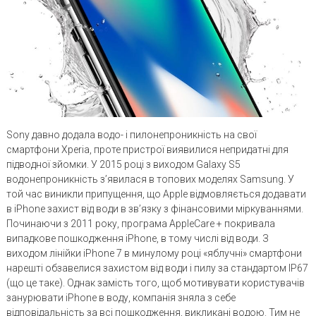
Sony давно додала водо- і пилонепроникність на свої
смартфони Xperia, проте пристрої виявилися непридатні для
підводної зйомки. У 2015 році з виходом Galaxy S5
водонепроникність з’явилася в топових моделях Samsung. У
той час виникли припущення, що Apple відмовляється додавати
в iPhone захист від води в зв’язку з фінансовими міркуваннями.
Починаючи з 2011 року, програма AppleCare + покривала
випадкове пошкодження iPhone, в тому числі від води. З
виходом лінійки iPhone 7 в минулому році «яблучні» смартфони
нарешті обзавелися захистом від води і пилу за стандартом IP67
(що це таке). Однак замість того, щоб мотивувати користувачів
занурювати iPhone в воду, компанія зняла з себе
відповідальність за всі пошкодження, викликані водою. Тим не