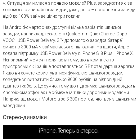
ч. Ситуація змінилася з появою моделей Plus, заряджати які за
допомогою звичайної зарядки дуже довго – поповнення заряду
від 0 до 100% займає цілих три години.
На Android-смартфонах доступні кілька варіантів швидкої
зарядки, наприклад, технології Qualcomm QuickCharge, Oppo
VOOC і USB Power Delivery. З їх допомогою зарядка батареї
ємністю 3000 мА-ч займає всього півгодини. На щастя, Apple
додала підтримку USB Power Delivery в iPhone 8, 8 Plus і iPhone X.
Неприємний момент полягає в тому, що в комплекті з
пристроями як і раніше поставляється 5 Вт стандартна зарядка.
Якщо ви хочете користуватися функцією швидкої зарядки,
доведеться витратити близько 8000 рублів на відповідний
адаптер і кабель. Це сумно, тому що підтримка швидкої зарядки в
Android-смартфонах не обмежена тільки дорогими моделями.
Наприклад, моделі Motorola за $ 300 поставляються з швидкими
зарядками.
Стерео-динаміки