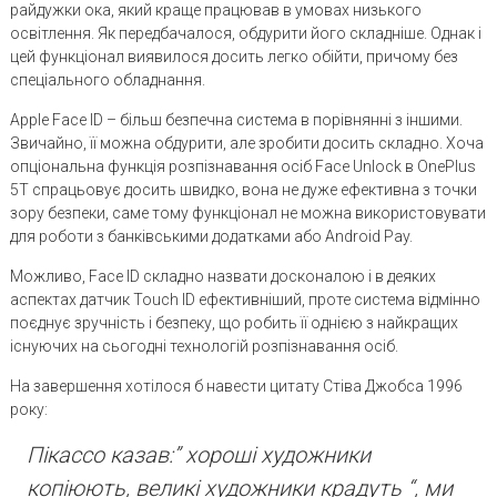
райдужки ока, який краще працював в умовах низького
освітлення. Як передбачалося, обдурити його складніше. Однак і
цей функціонал виявилося досить легко обійти, причому без
спеціального обладнання.
Apple Face ID – більш безпечна система в порівнянні з іншими.
Звичайно, її можна обдурити, але зробити досить складно. Хоча
опціональна функція розпізнавання осіб Face Unlock в OnePlus
5T спрацьовує досить швидко, вона не дуже ефективна з точки
зору безпеки, саме тому функціонал не можна використовувати
для роботи з банківськими додатками або Android Pay.
Можливо, Face ID складно назвати досконалою і в деяких
аспектах датчик Touch ID ефективніший, проте система відмінно
поєднує зручність і безпеку, що робить її однією з найкращих
існуючих на сьогодні технологій розпізнавання осіб.
На завершення хотілося б навести цитату Стіва Джобса 1996
року:
Пікассо казав:” хороші художники
копіюють, великі художники крадуть “, ми