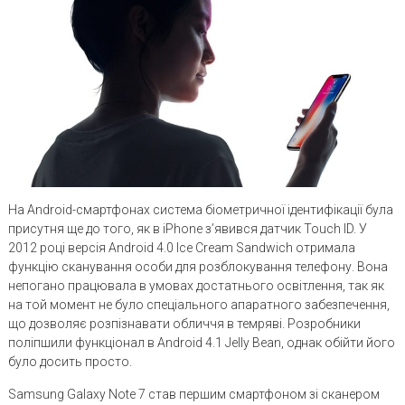
На Android-смартфонах система біометричної ідентифікації була
присутня ще до того, як в iPhone з’явився датчик Touch ID. У
2012 році версія Android 4.0 Ice Cream Sandwich отримала
функцію сканування особи для розблокування телефону. Вона
непогано працювала в умовах достатнього освітлення, так як
на той момент не було спеціального апаратного забезпечення,
що дозволяє розпізнавати обличчя в темряві. Розробники
поліпшили функціонал в Android 4.1 Jelly Bean, однак обійти його
було досить просто.
Samsung Galaxy Note 7 став першим смартфоном зі сканером