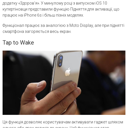
додатку «Здоров’я». У минулому році з випуском iOS 10
купертіновци представили функцію Підняття для активації, що
працює на iPhone 6s і більш пізніх моделях.
Функціонал працює за аналогією з Moto Display, але при піднятті
смартфона загоряється весь екран.
Tap to Wake
Ця функція дозволяє користувачам активувати гаджет шляхом
одного або двох дотиків до екрану. Цей функціонал став