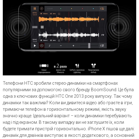
Телефони HTC зробили стерео-динаміки на смартфонах
популярними за допомогою свого бренду BoomSound. Це була
одна з ключових функцій HTC One 2013 року випуску. Так чому
динаміки так важливі? Коли ви дивитеся відео або граєте в ігри,
тримаючи телефон в горизонтальному режимі, якість звуку
значно краще. Ідеальний варіант – коли динаміки перебувають
над і під екраном. В такому випадку ви не заглушите їх, коли
будете тримати пристрій горизонтально. iPhone X пішов ще далі:
динамік для дзвінків виступає в якості додаткового, а основний