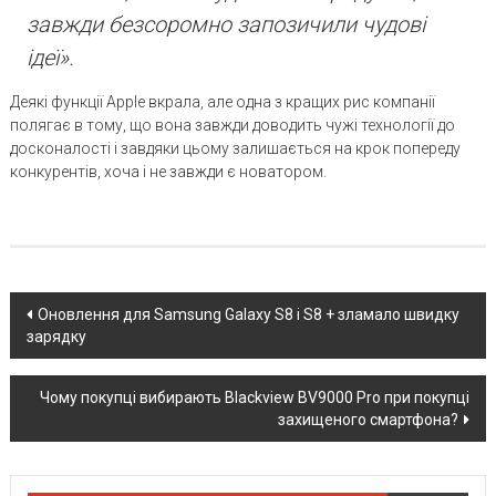
завжди безсоромно запозичили чудові
ідеї».
Деякі функції Apple вкрала, але одна з кращих рис компанії
полягає в тому, що вона завжди доводить чужі технології до
досконалості і завдяки цьому залишається на крок попереду
конкурентів, хоча і не завжди є новатором.
Post
Оновлення для Samsung Galaxy S8 і S8 + зламало швидку
зарядку
navigation
Чому покупці вибирають Blackview BV9000 Pro при покупці
захищеного смартфона?