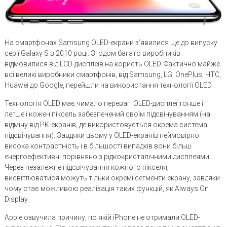
На смартфонах Samsung OLED-екрани з’явилися ще до випуску
серії Galaxy S в 2010 році. Згодом багато виробників
відмовилися від LCD-дисплеїв на користь OLED. Фактично майже
всі великі виробники смартфонів, від Samsung, LG, OnePlus, HTC,
Huawei до Google, перейшли на використання технології OLED.
Технологія OLED має чимало переваг. OLED-дисплеї тонше і
легше і кожен піксель забезпечений своїм підсвічуванням (на
відміну від РК-екранів, де використовується окрема система
підсвічування). Завдяки цьому у OLED-екранів неймовірно
висока контрастність і в більшості випадків вони більш
енергоефективні порівняно з рідкокристалічними дисплеями.
Через незалежне підсвічування кожного пікселя,
висвітлюватися можуть тільки окремі сегменти екрану, завдяки
чому стає можливою реалізація таких функцій, як Always On
Display.
Apple озвучила причину, по якій iPhone не отримали OLED-