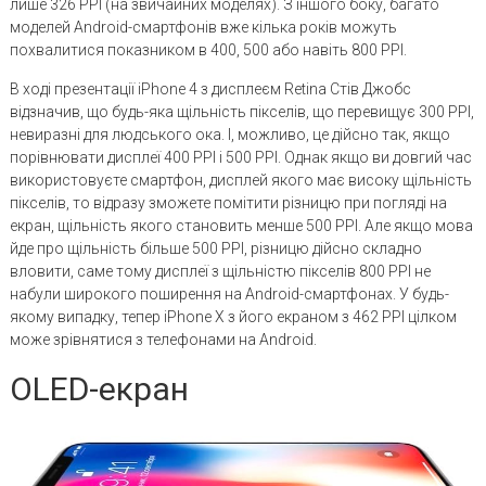
лише 326 PPI (на звичайних моделях). З іншого боку, багато
моделей Android-смартфонів вже кілька років можуть
похвалитися показником в 400, 500 або навіть 800 PPI.
В ході презентації iPhone 4 з дисплеєм Retina Стів Джобс
відзначив, що будь-яка щільність пікселів, що перевищує 300 PPI,
невиразні для людського ока. І, можливо, це дійсно так, якщо
порівнювати дисплеї 400 PPI і 500 PPI. Однак якщо ви довгий час
використовуєте смартфон, дисплей якого має високу щільність
пікселів, то відразу зможете помітити різницю при погляді на
екран, щільність якого становить менше 500 PPI. Але якщо мова
йде про щільність більше 500 PPI, різницю дійсно складно
вловити, саме тому дисплеї з щільністю пікселів 800 PPI не
набули широкого поширення на Android-смартфонах. У будь-
якому випадку, тепер iPhone X з його екраном з 462 PPI цілком
може зрівнятися з телефонами на Android.
OLED-екран