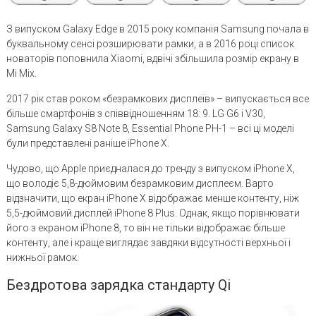
З випуском Galaxy Edge в 2015 року компанія Samsung почала в
буквальному сенсі розширювати рамки, а в 2016 році список
новаторів поповнила Xiaomi, вдвічі збільшила розмір екрану в
Mi Mix.
2017 рік став роком «безрамкових дисплеїв» – випускається все
більше смартфонів з співвідношенням 18: 9. LG G6 і V30,
Samsung Galaxy S8 Note 8, Essential Phone PH-1 – всі ці моделі
були представлені раніше iPhone X.
Чудово, що Apple приєдналася до тренду з випуском iPhone X,
що володіє 5,8-дюймовим безрамковим дисплеєм. Варто
відзначити, що екран iPhone X відображає менше контенту, ніж
5,5-дюймовий дисплей iPhone 8 Plus. Однак, якщо порівнювати
його з екраном iPhone 8, то він не тільки відображає більше
контенту, але і краще виглядає завдяки відсутності верхньої і
нижньої рамок.
Бездротова зарядка стандарту Qi