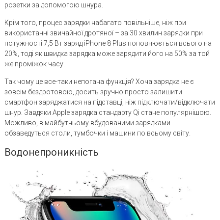
розетки за допомогою шнура.
Крім того, процес зарядки набагато повільніше, ніж при
використанні звичайної дротяної – за 30 хвилин зарядки при
потужності 7,5 Вт заряд iPhone 8 Plus поповнюється всього на
20%, тоді як швидка зарядка може зарядити його на 50% за той
же проміжок часу.
Так чому це все-таки непогана функція? Хоча зарядка не є
зовсім бездротовою, досить зручно просто залишити
смартфон заряджатися на підставці, ніж підключати/відключати
шнур. Завдяки Apple зарядка стандарту Qi стане популярнішою.
Можливо, в майбутньому вбудованими зарядками
обзаведуться столи, тумбочки і машини по всьому світу.
Водонепроникність