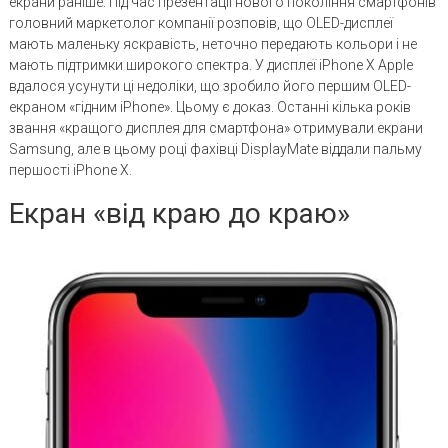
екрани раніше. Під час презентації нового покоління смартфонів
головний маркетолог компанії розповів, що OLED-дисплеї
мають маленьку яскравість, неточно передають кольори і не
мають підтримки широкого спектра. У дисплеї iPhone X Apple
вдалося усунути ці недоліки, що зробило його першим OLED-
екраном «гідним iPhone». Цьому є доказ. Останні кілька років
звання «кращого дисплея для смартфона» отримували екрани
Samsung, але в цьому році фахівці DisplayMate віддали пальму
першості iPhone X.
Екран «від краю до краю»