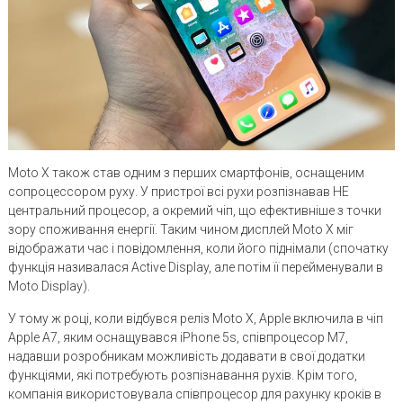
Moto X також став одним з перших смартфонів, оснащеним
сопроцессором руху. У пристрої всі рухи розпізнавав НЕ
центральний процесор, а окремий чіп, що ефективніше з точки
зору споживання енергії. Таким чином дисплей Moto X міг
відображати час і повідомлення, коли його піднімали (спочатку
функція називалася Active Display, але потім її перейменували в
Moto Display).
У тому ж році, коли відбувся реліз Moto X, Apple включила в чіп
Apple A7, яким оснащувався iPhone 5s, співпроцесор M7,
надавши розробникам можливість додавати в свої додатки
функціями, які потребують розпізнавання рухів. Крім того,
компанія використовувала співпроцесор для рахунку кроків в