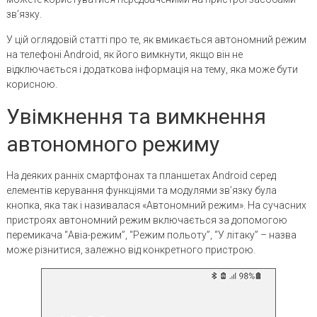
зв’язку.
У цій оглядовій статті про те, як вмикається автономний режим
на телефоні Android, як його вимкнути, якщо він не
відключається і додаткова інформація на тему, яка може бути
корисною.
Увімкнення та вимкнення
автономного режиму
На деяких ранніх смартфонах та планшетах Android серед
елементів керування функціями та модулями зв’язку була
кнопка, яка так і називалася «Автономний режим». На сучасних
пристроях автономний режим включається за допомогою
перемикача “Авіа-режим”, “Режим польоту”, “У літаку” – назва
може різнитися, залежно від конкретного пристрою.