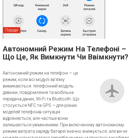
Поради
Автономний Режим На Телефоні –
Що Це, Як Вимкнути Чи Ввімкнути?
Автономний режим на телефоні — це
режим, коли всі модулі зв’язку
вимикаються: телефонний модуль:
дзвінки, повідомлення та мобільна
передача даних, Wi-Fi та Bluetooth. Що
стосується NFC та GPS — для різних
моделей телефонів ситуація
відрізняється, але частіше вони
залишаються увімкненими. При включеному автономному
режимі витрата заряду батареї значно знижується, але ви не
можете користуватися передбаченими на пристрої засобами