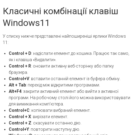
Класичні комбінації клавіш
Windows11
У списку нижче представлені найпоширеніші ярлики Windows
11:
Control
+
D
: надіслати елемент до кошика. Працює так само,
як і клавіша «Видалити».
Control
+
R
: оновити активну веб-сторінку або папку
браузера.
Control
+
V
: вставити останній елемент із буфера обміну.
Alt
+
Tab
: перехід між відкритими програмами.
Alt+F4
: закрити активний елемент або вийти з активної
програми. На робочому столі його можна використовувати
для вимикання комп’ютера.
Control
+
C
: копіювати вибраний елемент.
Control + X
: вирізати елемент.
Control
+
Z
: скасувати останню дію.
Control
+
Y
: повторити наступну дію.