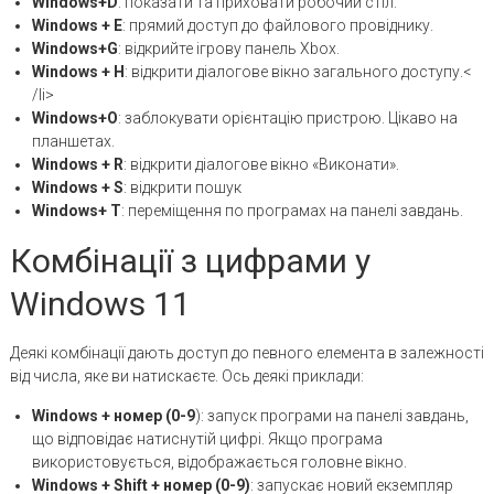
Windows+D
: показати та приховати робочий стіл.
Windows
+
E
: прямий доступ до файлового провіднику.
Windows
+
G
: відкрийте ігрову панель Xbox.
Windows
+
H
: відкрити діалогове вікно загального доступу.<
/li>
Windows
+
O
: заблокувати орієнтацію пристрою. Цікаво на
планшетах.
Windows
+
R
: відкрити діалогове вікно «Виконати».
Windows + S
: відкрити пошук
Windows+ T
: переміщення по програмах на панелі завдань.
Комбінації з цифрами у
Windows 11
Деякі комбінації дають доступ до певного елемента в залежності
від числа, яке ви натискаєте. Ось деякі приклади:
Windows + номер (0-9
): запуск програми на панелі завдань,
що відповідає натиснутій цифрі. Якщо програма
використовується, відображається головне вікно.
Windows + Shift + номер (0-9)
: запускає новий екземпляр