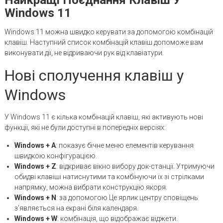
Windows 11
Windows 11 можна швидко керувати за допомогою комбінацій
клавіш. Наступний список комбінацій клавіш допоможе вам
виконувати дії, не відриваючи рук від клавіатури.
Нові сполучення клавіш у
Windows
У Windows 11 є кілька комбінацій клавіш, які активують нові
функції, які не були доступні в попередніх версіях:
Windows +
A
: показує бічне меню елементів керування
швидкою конфігурацією.
Windows
+
Z
: відкриває вікно вибору док-станції. Утримуючи
обидві клавіші натиснутими та комбінуючи їх зі стрілками
напрямку, можна вибрати конструкцію якоря.
Windows
+
N
: за допомогою Це ярлик центру сповіщень
з’являється на екрані біля календаря.
Windows
+
W
: комбінація, що відображає віджети.