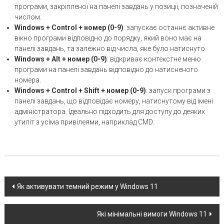
програми, закріпленої на панелі завдань у позиції, позначеній
числом.
Windows + Control + номер (0-9)
: запускає останнє активне
вікно програми відповідно до порядку, який воно має на
панелі завдань, та залежно від числа, яке було натиснуто.
Windows + Alt + номер (0-9)
: відкриває контекстне меню
програми на панелі завдань відповідно до натисненого
номера.
Windows + Control + Shift + номер (0-9)
: запуск програми з
панелі завдань, що відповідає номеру, натиснутому від імені
адміністратора. Ідеально підходить для доступу до деяких
утиліт з усіма привілеями, наприклад CMD.
Post
Як активувати темний режим у Windows 11
navigation
Які мінімальні вимоги Windows 11