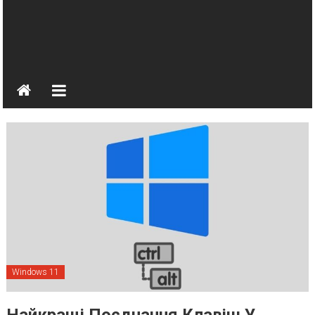
Windows 11
Найкращі Поєднання Клавіш У