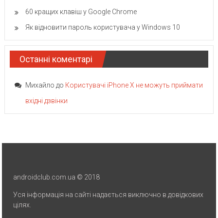
60 кращих клавіш у Google Chrome
Як відновити пароль користувача у Windows 10
Останні коментарі
Михайло
до
Користувачі iPhone X не можуть приймати
вхідні дзвінки
androidclub.com.ua © 2018
Уся інформація на сайті надається виключно в довідкових
цілях.