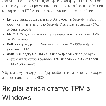
доступ до певного меню, щоб відкрити конфігурацію TPM. Щоб
дати вам уявлення про можливі варіанти, ми зібрали необхідний
метод активації TPM на платах деяких визнаних виробників.
Lenovo
. Зайшовши в меню BIOS, виберіть
Security
→
Security
Chip
. Погляньте на опцію
Security Chip Type
і під
Security Chip
виберіть
Enable
.
HP
. У BIOS відкрийте вкладку
Безпека
та змініть статус TPM
на
Увімкнено
.
Dell
. Увійдіть у розділ
Безпека
. Виберіть
TPM
0
Security
та
увімкніть TPM.
Asus
. У випадку машин Asus необхідно увійти до
розділу
Підтримка пристроїв безпеки
. Там ви повинні змінити стан
TPM на
Увімкнено
.
У будь-якому випадку не забудьте зберегти зміни перед виходом
з панелі налаштувань BIOS.
Як дізнатися статус TPM з
Windows