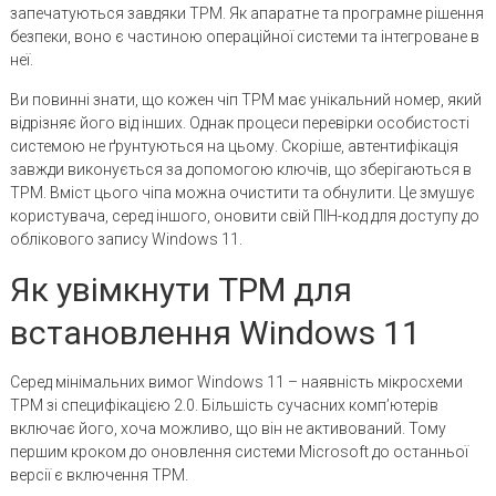
запечатуються завдяки TPM. Як апаратне та програмне рішення
безпеки, воно є частиною операційної системи та інтегроване в
неї.
Ви повинні знати, що кожен чіп TPM має унікальний номер, який
відрізняє його від інших. Однак процеси перевірки особистості
системою не ґрунтуються на цьому. Скоріше, автентифікація
завжди виконується за допомогою ключів, що зберігаються в
TPM. Вміст цього чіпа можна очистити та обнулити. Це змушує
користувача, серед іншого, оновити свій ПІН-код для доступу до
облікового запису Windows 11.
Як увімкнути TPM для
встановлення Windows 11
Серед мінімальних вимог Windows 11 – наявність мікросхеми
TPM зі специфікацією 2.0. Більшість сучасних комп’ютерів
включає його, хоча можливо, що він не активований. Тому
першим кроком до оновлення системи Microsoft до останньої
версії є включення TPM.