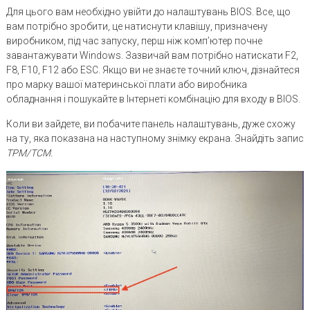
Для цього вам необхідно увійти до налаштувань BIOS. Все, що
вам потрібно зробити, це натиснути клавішу, призначену
виробником, під час запуску, перш ніж комп’ютер почне
завантажувати Windows. Зазвичай вам потрібно натискати F2,
F8, F10, F12 або ESC. Якщо ви не знаєте точний ключ, дізнайтеся
про марку вашої материнської плати або виробника
обладнання і пошукайте в Інтернеті комбінацію для входу в BIOS.
Коли ви зайдете, ви побачите панель налаштувань, дуже схожу
на ту, яка показана на наступному знімку екрана. Знайдіть запис
TPM/TCM.