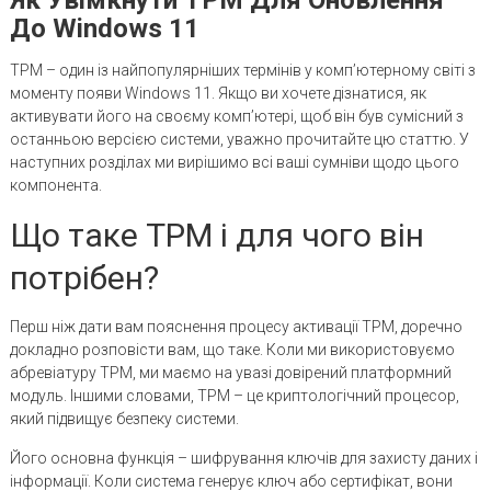
До Windows 11
TPM – один із найпопулярніших термінів у комп’ютерному світі з
моменту появи Windows 11. Якщо ви хочете дізнатися, як
активувати його на своєму комп’ютері, щоб він був сумісний з
останньою версією системи, уважно прочитайте цю статтю. У
наступних розділах ми вирішимо всі ваші сумніви щодо цього
компонента.
Що таке TPM і для чого він
потрібен?
Перш ніж дати вам пояснення процесу активації TPM, доречно
докладно розповісти вам, що таке. Коли ми використовуємо
абревіатуру TPM, ми маємо на увазі довірений платформний
модуль. Іншими словами, TPM – це криптологічний процесор,
який підвищує безпеку системи.
Його основна функція – шифрування ключів для захисту даних і
інформації. Коли система генерує ключ або сертифікат, вони