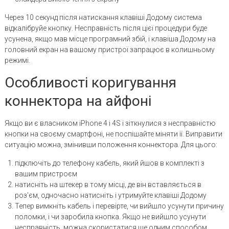
Через 10 секунд після натискання клавіші Додому система
відкалібруйе кнопку. Несправність після цієї процедури буде
усунена, якщо мав місце програмний збій, і клавіша Додому на
головний екран на вашому пристрої запрацює в колишньому
режимі.
Особливості коригування
коннектора на айфоні
Якщо ви є власником iPhone 4 і 4S і зіткнулися з несправністю
кнопки на своєму смартфоні, не поспішайте міняти її. Виправити
ситуацію можна, змінивши положення коннектора. Для цього:
підключіть до телефону кабель, який йшов в комплекті з
вашим пристроєм
натисніть на штекер в тому місці, де він вставляється в
роз’єм, одночасно натисніть і утримуйте клавіші Додому
Тепер вимкніть кабель і перевірте, чи вийшло усунути причину
поломки, і чи заробила кнопка. Якщо не вийшло усунути
несправність, можна скористатися ще одним способом