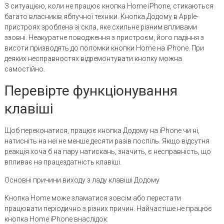
З ситуацією, коли не працює кнопка Home iPhone, стикаються
багато власників яблучної техніки. Кнопка Додому в Apple-
пристроях зроблена зі скла, яке схильне різним впливами
ззовні. Неакуратне поводження з пристроєм, його падіння з
висоти призводять до поломки кнопки Home на iPhone. При
деяких несправностях відремонтувати кнопку можна
самостійно.
Перевірте функціонування
клавіші
Щоб переконатися, працює кнопка Додому на iPhone чи ні,
натисніть на неї не менше десяти разів поспіль. Якщо відсутня
реакція хоча б на пару натискань, значить, є несправність, що
впливає на працездатність клавіші.
Основні причини виходу з ладу клавіші Додому
Кнопка Home може зламатися зовсім або перестати
працювати періодично з різних причин. Найчастіше не працює
кнопка Home iPhone внаслідок: