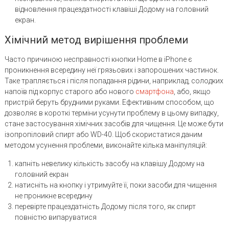
відновлення працездатності клавіші Додому на головний
екран.
Хімічний метод вирішення проблеми
Часто причиною несправності кнопки Home в iPhone є
проникнення всередину неї грязьових і запорошених частинок.
Таке трапляється і після попадання рідини, наприклад, солодких
напоїв під корпус старого або нового
смартфона
, або, якщо
пристрій беруть брудними руками. Ефективним способом, що
дозволяє в короткі терміни усунути проблему в цьому випадку,
стане застосування хімічних засобів для чищення. Це може бути
ізопропіловий спирт або WD-40. Щоб скористатися даним
методом усунення проблеми, виконайте кілька маніпуляцій:
капніть невелику кількість засобу на клавішу Додому на
головний екран
натисніть на кнопку і утримуйте її, поки засоби для чищення
не проникне всередину
перевірте працездатність Додому після того, як спирт
повністю випаруватися