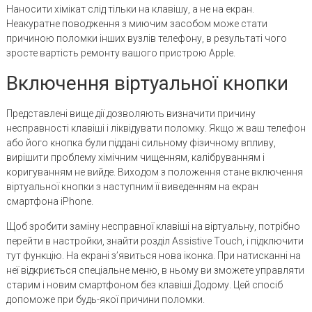
Наносити хімікат слід тільки на клавішу, а не на екран.
Неакуратне поводження з миючим засобом може стати
причиною поломки інших вузлів телефону, в результаті чого
зросте вартість ремонту вашого пристрою Apple.
Включення віртуальної кнопки
Представлені вище дії дозволяють визначити причину
несправності клавіші і ліквідувати поломку. Якщо ж ваш телефон
або його кнопка були піддані сильному фізичному впливу,
вирішити проблему хімічним чищенням, калібруванням і
коригуванням не вийде. Виходом з положення стане включення
віртуальної кнопки з наступним її виведенням на екран
смартфона iPhone.
Щоб зробити заміну несправної клавіші на віртуальну, потрібно
перейти в настройки, знайти розділ Assistive Touch, і підключити
тут функцію. На екрані з’явиться нова іконка. При натисканні на
неї відкриється спеціальне меню, в ньому ви зможете управляти
старим і новим смартфоном без клавіші Додому. Цей спосіб
допоможе при будь-якої причини поломки.