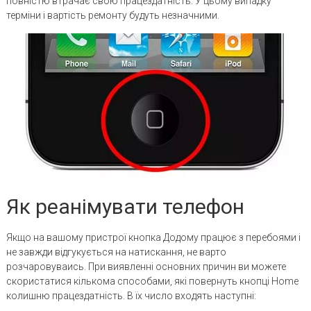
повністю втрачає свою працездатність. У цьому випадку
терміни і вартість ремонту будуть незначними.
Як реанімувати телефон
Якщо на вашому пристрої кнопка Додому працює з перебоями і
не завжди відгукується на натискання, не варто
розчаровуваись. При виявленні основних причин ви можете
скористатися кількома способами, які повернуть кнопці Home
колишню працездатність. В їх число входять наступні: