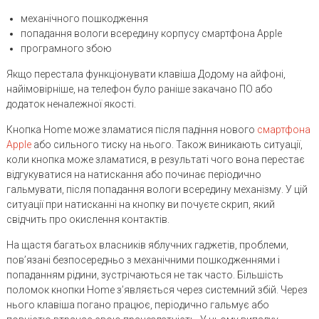
механічного пошкодження
попадання вологи всередину корпусу смартфона Apple
програмного збою
Якщо перестала функціонувати клавіша Додому на айфоні,
найімовірніше, на телефон було раніше закачано ПО або
додаток неналежної якості.
Кнопка Home може зламатися після падіння нового
смартфона
Apple
або сильного тиску на нього. Також виникають ситуації,
коли кнопка може зламатися, в результаті чого вона перестає
відгукуватися на натискання або починає періодично
гальмувати, після попадання вологи всередину механізму. У цій
ситуації при натисканні на кнопку ви почуєте скрип, який
свідчить про окислення контактів.
На щастя багатьох власників яблучних гаджетів, проблеми,
пов’язані безпосередньо з механічними пошкодженнями і
попаданням рідини, зустрічаються не так часто. Більшість
поломок кнопки Home з’являється через системний збій. Через
нього клавіша погано працює, періодично гальмує або