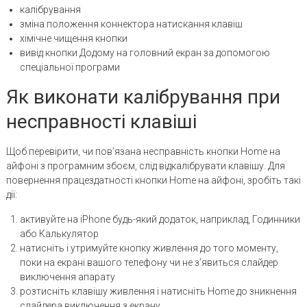
калібрування
зміна положення коннектора натискання клавіш
хімічне чищення кнопки
вивід кнопки Додому на головний екран за допомогою
спеціальної програми
Як виконати калібрування при
несправності клавіші
Щоб перевірити, чи пов’язана несправність кнопки Home на
айфоні з програмним збоєм, слід відкалібрувати клавішу. Для
повернення працездатності кнопки Home на айфоні, зробіть такі
дії:
активуйте на iPhone будь-який додаток, наприклад, Годинники
або Калькулятор
натисніть і утримуйте кнопку живлення до того моменту,
поки на екрані вашого телефону чи не з’явиться слайдер
виключення апарату
розтисніть клавішу живлення і натисніть Home до зникнення
слайдера виключення з екрану