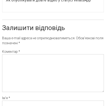
Як опублікувати довге відео у статусі WhatsApp
Залишити відповідь
Ваша e-mail адреса не оприлюднюватиметься.
Обов’язкові поля
позначені
*
Коментар
*
Ім'я
*