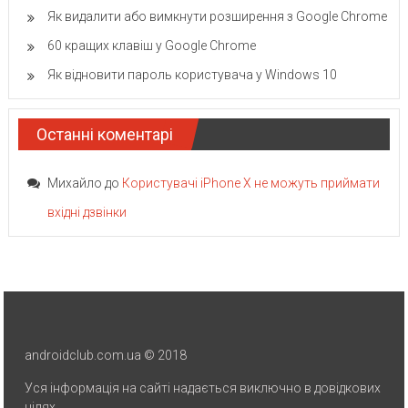
Як видалити або вимкнути розширення з Google Chrome
60 кращих клавіш у Google Chrome
Як відновити пароль користувача у Windows 10
Останні коментарі
Михайло
до
Користувачі iPhone X не можуть приймати
вхідні дзвінки
androidclub.com.ua © 2018
Уся інформація на сайті надається виключно в довідкових
цілях.