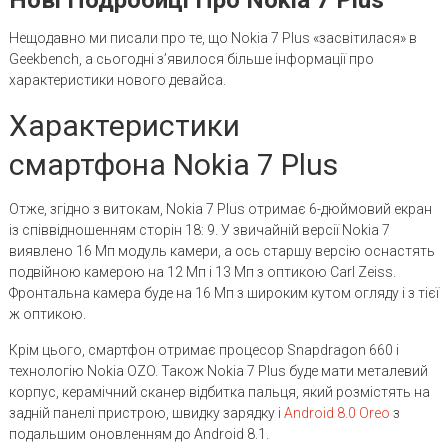
Нещодавно ми писали про те, що Nokia 7 Plus «засвітилася» в
Geekbench, а сьогодні з’явилося більше інформації про
характеристики нового девайса.
Характеристики
смартфона Nokia 7 Plus
Отже, згідно з витокам, Nokia 7 Plus отримає 6-дюймовий екран
із співвідношенням сторін 18: 9. У звичайній версії Nokia 7
виявлено 16 Мп модуль камери, а ось старшу версію оснастять
подвійною камерою на 12 Мп і 13 Мп з оптикою Carl Zeiss.
Фронтальна камера буде на 16 Мп з широким кутом огляду і з тієї
ж оптикою.
Крім цього, смартфон отримає процесор Snapdragon 660 і
технологію Nokia OZO. Також Nokia 7 Plus буде мати металевий
корпус, керамічний сканер відбитка пальця, який розмістять на
задній панелі пристрою, швидку зарядку і
Android 8.0 Oreo
з
подальшим оновленням до Android 8.1.