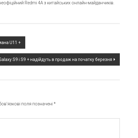
неофіційний Redmi 4A з китайських онлайн-майданчиків.
мана U11 +
laxy S9 і S9 + надійдуть в продаж на початку березня
бов’язкові поля позначені
*