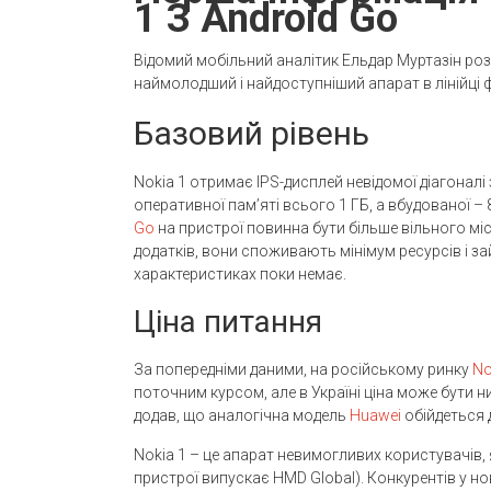
1 З Android Go
Відомий мобільний аналітик Ельдар Муртазін розп
наймолодший і найдоступніший апарат в лінійці ф
Базовий рівень
Nokia 1 отримає IPS-дисплей невідомої діагоналі 
оперативної пам’яті всього 1 ГБ, а вбудованої – 
Go
на пристрої повинна бути більше вільного міс
додатків, вони споживають мінімум ресурсів і за
характеристиках поки немає.
Ціна питання
За попередніми даними, на російському ринку
No
поточним курсом, але в Україні ціна може бути 
додав, що аналогічна модель
Huawei
обійдеться 
Nokia 1 – це апарат невимогливих користувачів,
пристрої випускає HMD Global). Конкурентів у н