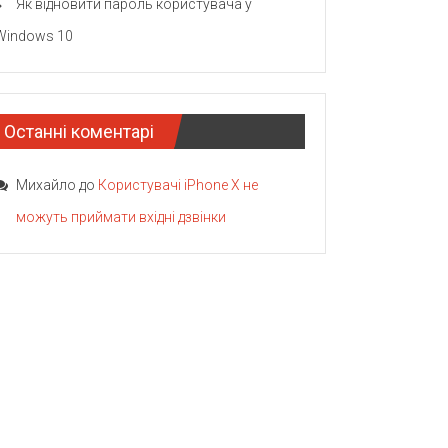
Як відновити пароль користувача у
Windows 10
Останні коментарі
Михайло
до
Користувачі iPhone X не
можуть приймати вхідні дзвінки