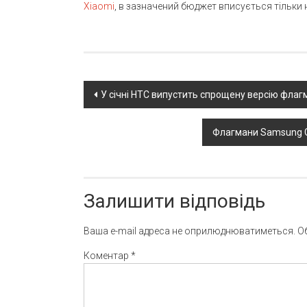
Xiaomi
, в зазначений бюджет вписується тільки 
Post
У січні HTC випустить спрощену версію флаг
navigation
Флагмани Samsung Ga
Залишити відповідь
Ваша e-mail адреса не оприлюднюватиметься.
О
Коментар
*