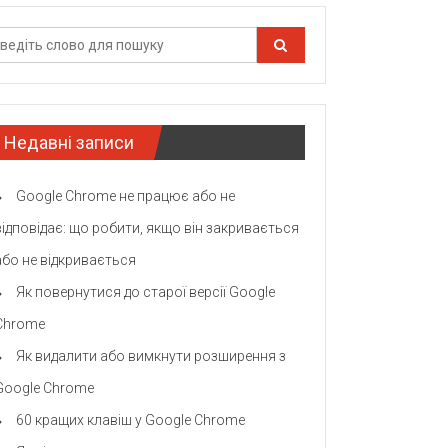
Недавні записи
Google Chrome не працює або не
відповідає: що робити, якщо він закривається
або не відкривається
Як повернутися до старої версії Google
Chrome
Як видалити або вимкнути розширення з
Google Chrome
60 кращих клавіш у Google Chrome