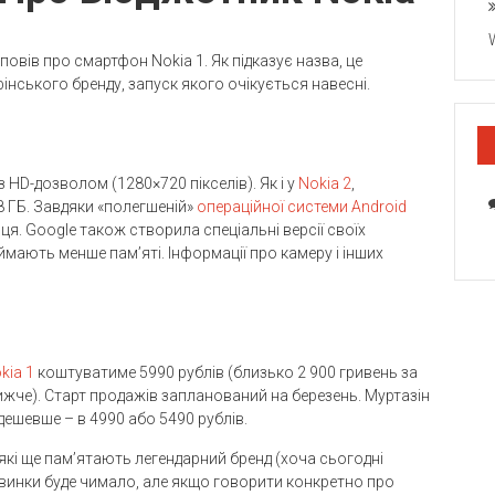
овів про смартфон Nokia 1. Як підказує назва, це
інського бренду, запуск якого очікується навесні.
з HD-дозволом (1280×720 пікселів). Як і у
Nokia 2
,
8 ГБ. Завдяки «полегшеній»
операційної системи Android
ця. Google також створила спеціальні версії своїх
ймають менше пам’яті. Інформації про камеру і інших
kia 1
коштуватиме 5990 рублів (близько 2 900 гривень за
нижче). Старт продажів запланований на березень. Муртазін
дешевше – в 4990 або 5490 рублів.
 які ще пам’ятають легендарний бренд (хоча сьогодні
овинки буде чимало, але якщо говорити конкретно про