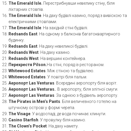
The Emerald Isle.
Перестрибнувши невелику стіну, біля
ліхтарних стовпів.
The Emerald Isle
. На даху будівлі казино, поряд з вивіскою та
електричними стовпами.
The Emerald Isle
. На західній стіні будівлі.
Redsands East
. На одному з балконів багатоквартирного
будинку.
Redsands East
. На даху невеликої будівлі.
Redsands West
. На даху казино.
Redsands West
. На вершині контейнера.
Перехрестя Pilson.
На стіні, поряд із рестораном.
Whitewood Estates
. Між стіною та будівлею.
Whitewood Estates
. У повітрі біля пальм.
Аеропорт Las Venturas
. Всередині аеропорту біля воріт.
Аеропорт Las Venturas.
. В аеропорту, біля злітної смуги.
Аеропорт Las Venturas
. За однією з будівель аеропорту.
The Pirates in Men’s Pants
. Біля величезного готелю на
штучному острові у формі черепа.
The Visage
. У водоспаді, де вода починає хлинути.
Casino Starfish
. У провулку біля казино.
The Clown’s Pocket
. На даху намету.