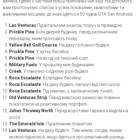
велика, і деякі її частини більш приховані ніж інші. На допомогу
вам пропонуємо список з усіма локаціями, кварталами та
важливими місцями, де знаходяться 50 підків GTA San Andreas.
Las Venturas
Під вітальним знаком, поруч із пірамідою.
Prickle Pine
. Біля дверей будинку, перед залізничним
переїздом, яким проходить поїзд.
Yellow Bell Golf Course
. На даху головної будівлі.
Prickle Pine
. У кутку басейну.
Prickle Pine
. На вході на тенісний корт.
Military Fuels
. У провулку між будинками.
Creek
. У північно-східному розі будівлі.
Roca Escalante
. Всередині басейну.
Roca Escalante
. На даху будівлі, ліворуч від секс-шопу.
Roca Escalante
. Під землею, у залізничному тунелі.
Old Venturas Strip
. Перед вивіскою казино ви повинні
покататися на реактивному портфелі.
Julius Thruway North
. Перед воротами гаража з видом на
шосе.
The Emerald Isle.
Під великим плакатом.
Las Venturas.
На даху будівлі . Там немає сходів, якими
можна піднятися, якщо йдеться про реактивний ранець.