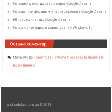
Як повернутися до старої версії Google Chrome
Як видалити або вимкнути розширення з Google Chrome
60 кращих клавіш у Google Chrome
Як відновити пароль користувача у Windows 10
Останні коментарі
Михайло
до
Користувачі iPhone X не можуть приймати
вхідні дзвінки
androidclub.com.ua © 2018