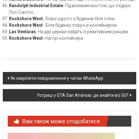
Randolph Industrial Estate
. Під великим мостом, що з’єднує
Лос-Сантос.
Rockshore West.
Зовні одного з будинків біля стіни.
Rockshore West
. Біля будинку поруч із контейнером.
Las Venturas
. На дах церкви зайдіть із реактивним ранцем.
Rockshore West
. Нагорі контейнера.
Post
Як закріпити повідомлення у чатах WhatsApp
navigation
Устриці у GTA San Andreas: де знайти всі 50?
Вам також може сподобатися