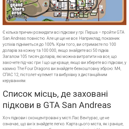
Є кілька причин розкидати всі підкови у грі. Перша – пройти GTA
San Andreas повністю. Але це ще не все. Наприклад, показник
успіхів підніметься до 100%. Крім того, ви отримаєте по 100
доларів за кожну та 100 000, якщо знайдете всі 50 підків.
Загалом 105 тисяч доларів, які можна витратити на все, що
захочете під час гри. І що ще краще, якщо ви зберете всі підкови, у
казино The Four Dragons ви знайдете безкоштовну зброю: М4,
СПАС 12, пістолет-кулемет та вибухівку з дистанційним
керуванням.
Список місць, де заховані
підкови в GTA San Andreas
Хоч підкови і сконцентровані у місті Лас Вентурас, це не
означає, що ви їх знайдете легко. Карта цього міста, як і раніше,