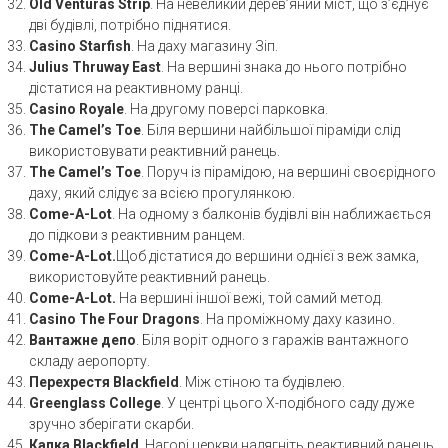
Old Venturas Strip
. На невеликий дерев’яний міст, що з’єднує
дві будівлі, потрібно піднятися.
Casino Starfish
. На даху магазину Зіп.
Julius Thruway East
. На вершині знака до нього потрібно
дістатися на реактивному ранці.
Casino Royale
. На другому поверсі парковка.
The Camel’s Toe
. Біля вершини найбільшої піраміди слід
використовувати реактивний ранець.
The Camel’s Toe
. Поруч із пірамідою, на вершині своєрідного
даху, який слідує за всією прогулянкою.
Come-A-Lot
. На одному з балконів будівлі він наближається
до підкови з реактивним ранцем.
Come-A-Lot.
Щоб дістатися до вершини однієї з веж замка,
використовуйте реактивний ранець.
Come-A-Lot.
На вершині іншої вежі, той самий метод.
Casino The Four Dragons
. На проміжному даху казино.
Вантажне депо
. Біля воріт одного з гаражів вантажного
складу аеропорту.
Перехрестя Blackfield
. Між стіною та будівлею.
Greenglass College
. У центрі цього Х-подібного саду дуже
зручно зберігати скарби.
Капка Blackfield
. Нагорі церкви надягніть реактивний ранець.