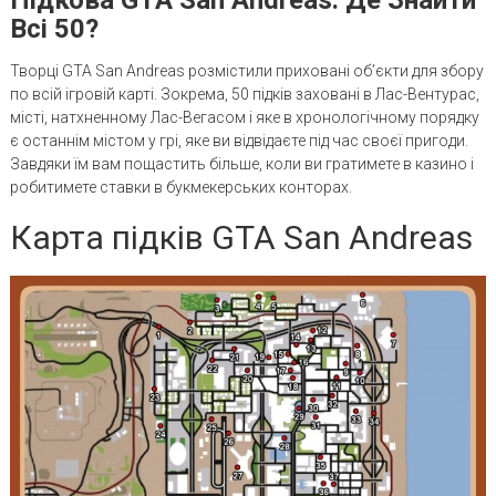
Всі 50?
Творці GTA San Andreas розмістили приховані об’єкти для збору
по всій ігровій карті. Зокрема, 50 підків заховані в Лас-Вентурас,
місті, натхненному Лас-Вегасом і яке в хронологічному порядку
є останнім містом у грі, яке ви відвідаєте під час своєї пригоди.
Завдяки їм вам пощастить більше, коли ви гратимете в казино і
робитимете ставки в букмекерських конторах.
Карта підків GTA San Andreas