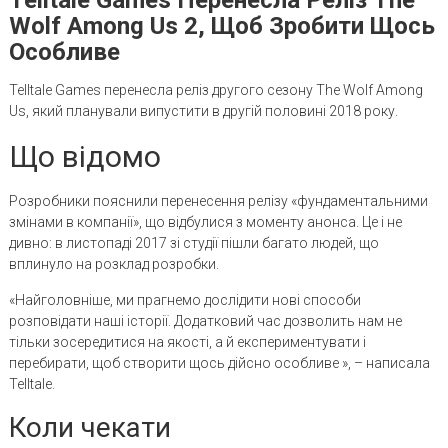
Wolf Among Us 2, Щоб Зробити Щось
Особливе
Telltale Games перенесла реліз другого сезону The Wolf Among
Us, який планували випустити в другій половині 2018 року.
Що відомо
Розробники пояснили перенесення релізу «фундаментальними
змінами в компанії», що відбулися з моменту анонса. Це і не
дивно: в листопаді 2017 зі студії пішли багато людей, що
вплинуло на розклад розробки.
«Найголовніше, ми прагнемо дослідити нові способи
розповідати наші історії. Додатковий час дозволить нам не
тільки зосередитися на якості, а й експериментувати і
перебирати, щоб створити щось дійсно особливе », – написала
Telltale.
Коли чекати