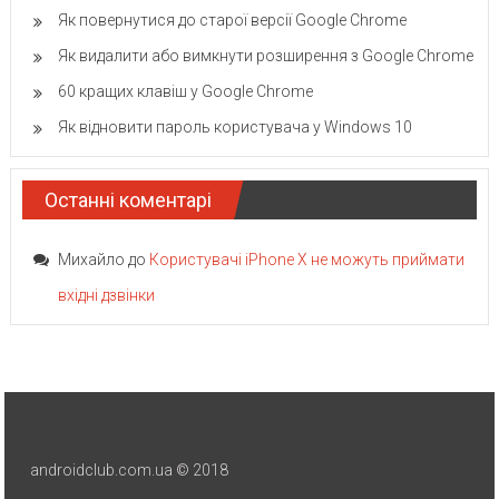
Як повернутися до старої версії Google Chrome
Як видалити або вимкнути розширення з Google Chrome
60 кращих клавіш у Google Chrome
Як відновити пароль користувача у Windows 10
Останні коментарі
Михайло
до
Користувачі iPhone X не можуть приймати
вхідні дзвінки
androidclub.com.ua © 2018