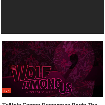
Ігри
Telltale Games Перенесла Реліз The