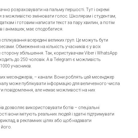
ачно розраховувати на пальму першості. Тут і окремі
вки з можливістю змінювати голос. Школярам і студентам,
аткам і готовим написати текст за пару хвилин, а потім
ів і анімашек, має сподобатися.
пілкування всередині великих груп. Це можуть бути
ресами. Обмеження на кількість учасників є у всіх
сторону збільшення. Так, користувачам Viber і WhatsApp
ходить до 250 чоловік. А в Telegram є можливість
1000 учасників.
нших месенджерів, – канали. Вони роблять цей месенджер
налу може публікувати інформацію для величезного числа
ати повідомлення, але немає можливості на них
ів дозволяє використовувати ботів – спеціальні
сті вони імітують реальних людей і здатні підтримувати
приклад, в рекламних цілях або щоб надавати
 його.