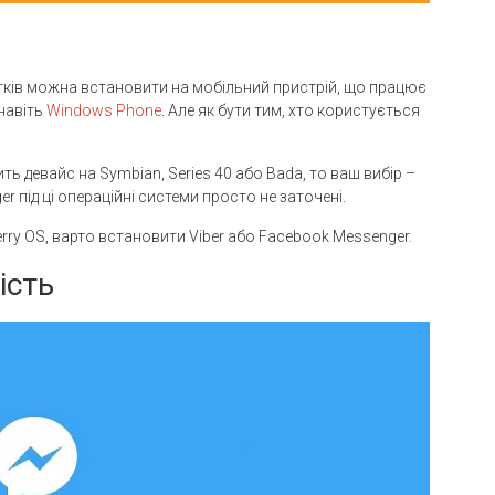
тків можна встановити на мобільний пристрій, що працює
 навіть
Windows Phone
. Але як бути тим, хто користується
ть девайс на Symbian, Series 40 або Bada, то ваш вибір –
r під ці операційні системи просто не заточені.
rry OS, варто встановити Viber або Facebook Messenger.
ість