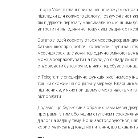
Творці Viber в плані прикрашення можуть однозн
підкладки для кожного діалогу, і озвучені листі
які віддають перевагу максимально «няшним» дод
витратити півгодини на пошук відповідних стікер
Багато людей користуються мессенджерами для с
батьки школярів, робочі колективи, групи за інте
месенджерах, але вони періодично змінюються в 
можна розраховувати на групи, до складу яких в
створювати супергрупи, в яких перебуває понад 
У Telegram є специфічна функція, якої немає у і
трішки схожим на соціальну мережу. Власник ка
підписників, у яких при цьому є можливість чит
відповідати.
Додамо, що будь-який з обраних нами месенджер
програми, з тим або іншим ступенем переконливо
діалог на задану тему. Вони застосовуються, на
користувачеві відповіді на питання, що цікавлять