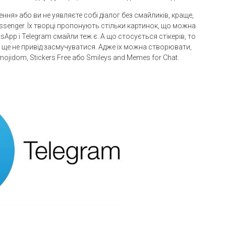
ня» або ви не уявляєте собі діалог без смайликів, краще,
ssenger. Їх творці пропонують стільки картинок, що можна
sApp і Telegram смайли теж є. А що стосується стікерів, то
е ще не привід засмучуватися. Адже їх можна створювати,
jidom, Stickers Free або Smileys and Memes for Chat.