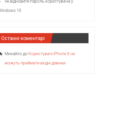
Як відновити пароль користувача у
Windows 10
Останні коментарі
Михайло
до
Користувачі iPhone X не
можуть приймати вхідні дзвінки