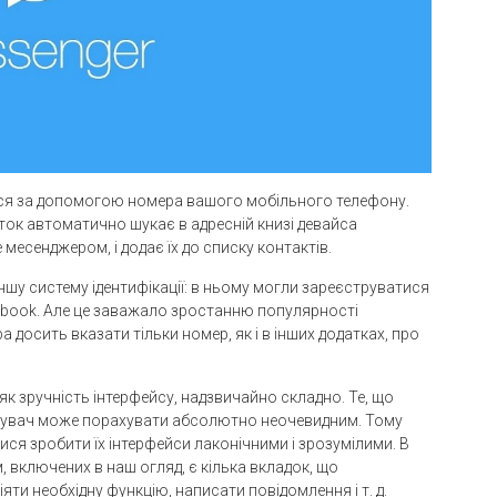
ться за допомогою номера вашого мобільного телефону.
аток автоматично шукає в адресній книзі девайса
есенджером, і додає їх до списку контактів.
шу систему ідентифікації: в ньому могли зареєструватися
cebook. Але це заважало зростанню популярності
а досить вказати тільки номер, як і в інших додатках, про
к зручність інтерфейсу, надзвичайно складно. Те, що
тувач може порахувати абсолютно неочевидним. Тому
ися зробити їх інтерфейси лаконічними і зрозумілими. В
м, включених в наш огляд, є кілька вкладок, що
яти необхідну функцію, написати повідомлення і т. д.