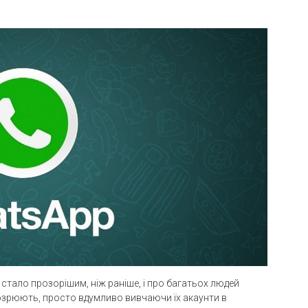
о стало прозорішим, ніж раніше, і про багатьох людей
дозрюють, просто вдумливо вивчаючи їх акаунти в