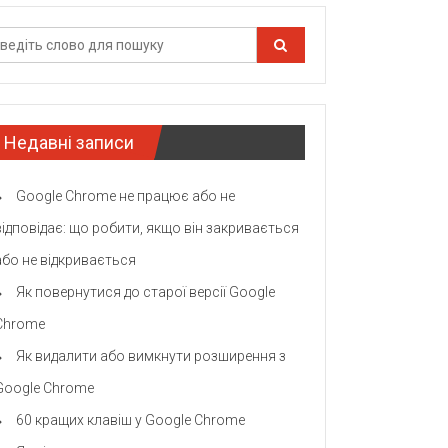
Недавні записи
Google Chrome не працює або не
відповідає: що робити, якщо він закривається
або не відкривається
Як повернутися до старої версії Google
Chrome
Як видалити або вимкнути розширення з
Google Chrome
60 кращих клавіш у Google Chrome