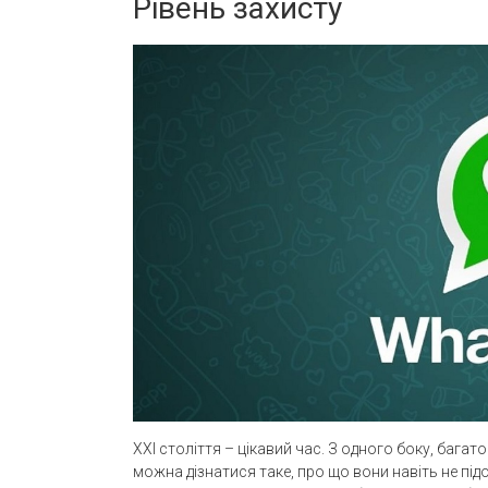
Рівень захисту
XXI століття – цікавий час. З одного боку, багат
можна дізнатися таке, про що вони навіть не пі