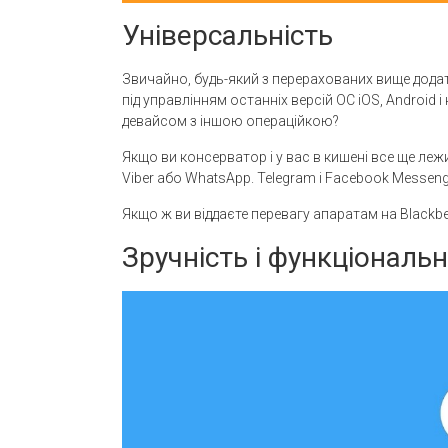
Універсальність
Звичайно, будь-який з перерахованих вище дода
під управлінням останніх версій ОС iOS, Android і
девайсом з іншою операційкою?
Якщо ви консерватор і у вас в кишені все ще лежи
Viber або WhatsApp. Telegram і Facebook Messenge
Якщо ж ви віддаєте перевагу апаратам на Blackbe
Зручність і функціональн