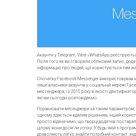
Акаунти у Telegram, Viber і WhatsApp реєструю
Після того як ви створили обліковий запис, дод
інформацію про людей, що користуються тим же м
Спочатку Facebook Messenger використовував ін
лише власники акаунтів у соціальній мережі Fa
мессенджера, і з 2015 року в якості ідентифікатор
які ми сьогодні розповідаємо.
Порівнювати месенджери за таким параметром, я
одному здається вдалим рішенням, інший корис
просто відзначимо, що творці додатків постарал
цілому вони досягли успіху. У будь-якій з програ
дозволяють легко знайти потрібний контакт, заді