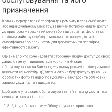
обслуговування та його
призначення
Коли ви передаєте свій телефон для ремонту в сервісний центр
або індивідуальному майстру, зазвичай потрібно надати доступ
до пристрою — графічний ключ або інші варіанти. Це логічно,
оскільки майстру необхідна можливість взаємодіяти зі
смартфоном або планшетом для діагностики та перевірки
ефективності ремонту.
Однак мало хто хоче надавати стороннім людям доступ до своїх
даних. Саме тут і виявляється корисним «Режим
обслуговування» на Samsung — у цьому режимі фахівець зможе
виконати всі необхідні дії, але у нього не буде доступу до ваших
особистих фото та відео, повідомлень, закладок та облікових
записів, додатків та інших даних.
Щоб увімкнути режим обслуговування на Samsung, достатньо
виконати наступні кроки:
Зайдіть до Установки — Обслуговування пристрою.