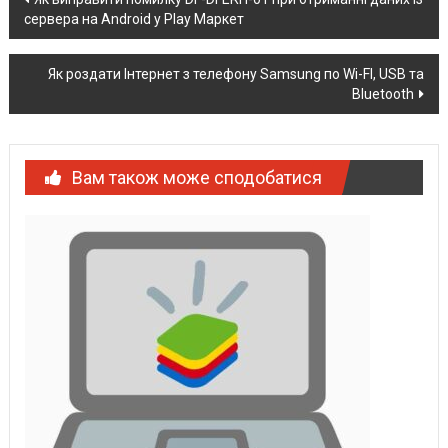
сервера на Android у Play Маркет
navigation
Як роздати Інтернет з телефону Samsung по Wi-FI, USB та
Bluetooth
Вам також може сподобатися