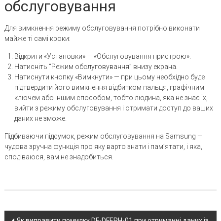
обслуговування
Для вимкнення режиму обслуговування потрібно виконати
майже ті самі кроки:
Відкрити «Установки» — «Обслуговування пристрою».
Натисніть “Режим обслуговування” внизу екрана.
Натиснути кнопку «Вимкнути» — при цьому необхідно буде
підтвердити його вимкнення відбитком пальця, графічним
ключем або іншим способом, тобто людина, яка не знає їх,
вийти з режиму обслуговування і отримати доступ до ваших
даних не зможе.
Підбиваючи підсумок, режим обслуговування на Samsung —
чудова зручна функція про яку варто знати і пам’ятати, і яка,
сподіваюся, вам не знадобиться.
Post
Як виправити помилку DF-DFERH-01 при отриманні даних із