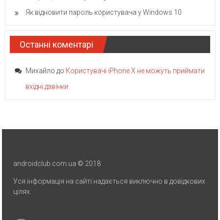
Як відновити пароль користувача у Windows 10
Останні коментарі
Михайло
до
Користувачі iPhone X не можуть приймати
вхідні дзвінки
androidclub.com.ua © 2018
Уся інформація на сайті надається виключно в довідкових
цілях.