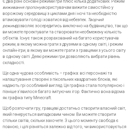
Є два різні основні режими гри плюс кілька додаткових. Режим
виживання пропонує
користувачам вижити самостійно у
ворожому середовищі з циклами дня і ночі та необхідністю
втамовувати голод і ховатися від небезпек.
Творчий
режим
дозволяє зосередитись виключно на будівництво, так що
ви можете проектувати та створювати необмежену кількість
об’єктів. Існує також розрахований на багато користувачів
режим, в якому можна грати з друзями в одному світі, і режим
онлайн-ігри, в якому ви можете грати з гравцями з усього світу
в одному світі. Деякі режими гри дозволяють вибрати рівень
складності.
Ще одна чудова особливість – графіка: всі персонажі та
налаштування створені з піксельних квадратних блоків, які
надають грі особливий вигляд. Ця графіка стала популярною і
пізніше з’явилося багато імітуючих ігор. Фактично вона відома
як графіка типу Minecraft.
Щоб розпочати гру, гравцеві достатньо створити власний світ,
який генерується випадковим чином. Ви можете створити
стільки світів, скільки захочете. З цього моменту свобода є
повною, і цілі різняться залежно від того, чи використовується