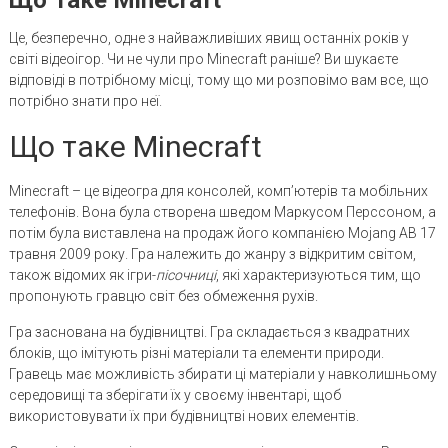
Це, безперечно, одне з найважливіших явищ останніх років у
світі відеоігор. Чи не чули про Minecraft раніше? Ви шукаєте
відповіді в потрібному місці, тому що ми розповімо вам все, що
потрібно знати про неї.
Що таке Minecraft
Minecraft – це відеогра для консолей, комп’ютерів та мобільних
телефонів. Вона була створена шведом Маркусом Перссоном, а
потім була виставлена ​​на продаж його компанією Mojang AB 17
травня 2009 року. Гра належить до жанру з відкритим світом,
також відомих як ігри-
пісочниці
, які характеризуються тим, що
пропонують гравцю світ без обмеження рухів.
Гра заснована на будівництві. Гра складається з квадратних
блоків, що імітують різні матеріали та елементи природи.
Гравець має можливість збирати ці матеріали у навколишньому
середовищі та зберігати їх у своєму інвентарі, щоб
використовувати їх при будівництві нових елементів.