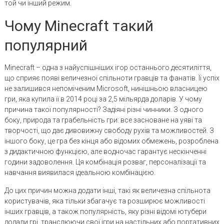
той чи інший режим.
Чому Minecraft такий
популярний
Minecraft – одна з найуспішніших ігор останнього десятиліття,
що сприяє появі величезної спільноти гравців та фанатів. Її успіх
не залишився непоміченим Microsoft, нинішньою власницею
гри, яка купила її в 2014 році за 2,5 мільярда доларів. У чому
причина такої популярності? Задіяні різні чинники. З одного
боку, природа та грабельність гри: все засноване на уяві та
творчості, що дає дивовижну свободу рухів та можливостей. З
іншого боку, це гра без кінця або відомих обмежень, розроблена
з дидактичною функцією, але водночас гарантує нескінченні
години задоволення. Ця комбінація розваг, персоналізації та
навчання виявилася ідеальною комбінацією.
До цих причин можна додати інші, такі як величезна спільнота
користувачів, яка тільки збагачує та розширює можливості
інших гравців, а також популярність, яку різні відомі ютубери
додали грі, транслюючи свої ігри на настільних або портативних