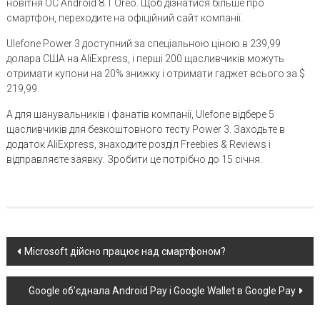
новітня ОС Android 8.1 Oreo. Щоб дізнатися більше про
смартфон, переходите на офіційний сайт компанії.
Ulefone Power 3 доступний за спеціальною ціною в 239,99
долара США на AliExpress, і перші 200 щасливчиків можуть
отримати купони на 20% знижку і отримати гаджет всього за $
219,99.
А для шанувальників і фанатів компанії, Ulefone відбере 5
щасливчиків для безкоштовного тесту Power 3. Заходьте в
додаток AliExpress, знаходите розділ Freebies & Reviews і
відправляєте заявку. Зробити це потрібно до 15 січня.
Post
Microsoft дійсно працює над смартфоном?
navigation
Google об’єднала Android Pay і Google Wallet в Google Pay