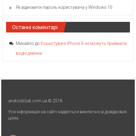
Як відновити пароль користувача у Windows 10
Останні коментарі
Михайло
до
Користувачі iPhone X не можуть приймати
вхідні дзвінки
androidclub.com.ua © 2018
Уся інформація на сайті надається виключно в довідкових
цілях.