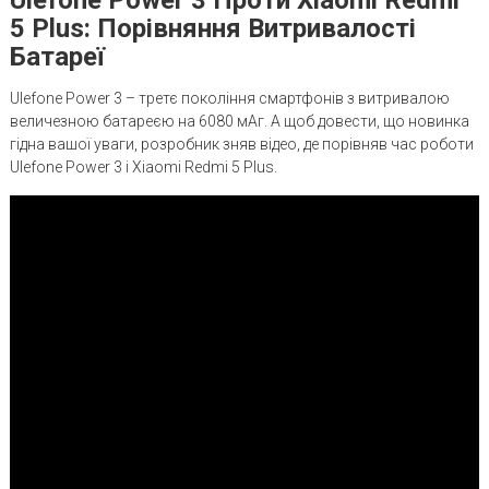
5 Plus: Порівняння Витривалості
Батареї
Ulefone Power 3 – третє покоління смартфонів з витривалою
величезною батареєю на 6080 мАг. А щоб довести, що новинка
гідна вашої уваги, розробник зняв відео, де порівняв час роботи
Ulefone Power 3 і Xiaomi Redmi 5 Plus.