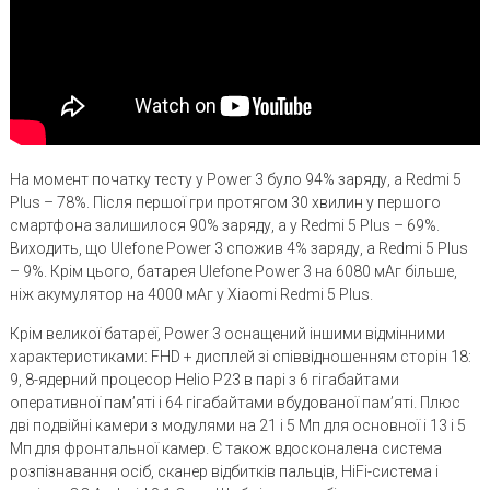
На момент початку тесту у Power 3 було 94% заряду, а Redmi 5
Plus – 78%. Після першої гри протягом 30 хвилин у першого
смартфона залишилося 90% заряду, а у Redmi 5 Plus – 69%.
Виходить, що Ulefone Power 3 спожив 4% заряду, а Redmi 5 Plus
– 9%. Крім цього, батарея Ulefone Power 3 на 6080 мАг більше,
ніж акумулятор на 4000 мАг у Xiaomi Redmi 5 Plus.
Крім великої батареї, Power 3 оснащений іншими відмінними
характеристиками: FHD + дисплей зі співвідношенням сторін 18:
9, 8-ядерний процесор Helio P23 в парі з 6 гігабайтами
оперативної пам’яті і 64 гігабайтами вбудованої пам’яті. Плюс
дві подвійні камери з модулями на 21 і 5 Мп для основної і 13 і 5
Мп для фронтальної камер. Є також вдосконалена система
розпізнавання осіб, сканер відбитків пальців, HiFi-система і