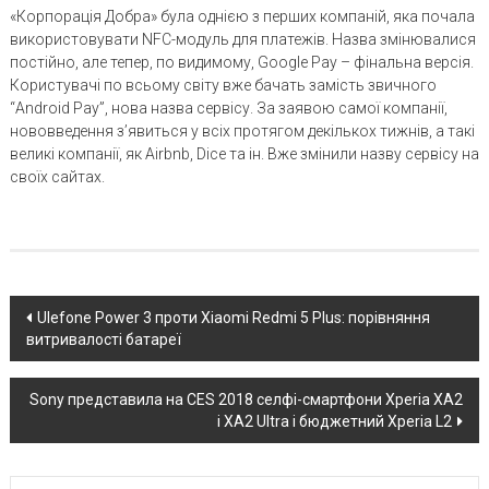
«Корпорація Добра» була однією з перших компаній, яка почала
використовувати NFC-модуль для платежів. Назва змінювалися
постійно, але тепер, по видимому, Google Pay – фінальна версія.
Користувачі по всьому світу вже бачать замість звичного
“Android Pay”, нова назва сервісу. За заявою самої компанії,
нововведення з’явиться у всіх протягом декількох тижнів, а такі
великі компанії, як Airbnb, Dice та ін. Вже змінили назву сервісу на
своїх сайтах.
Post
Ulefone Power 3 проти Xiaomi Redmi 5 Plus: порівняння
витривалості батареї
navigation
Sony представила на CES 2018 селфі-смартфони Xperia XA2
і XA2 Ultra і бюджетний Xperia L2