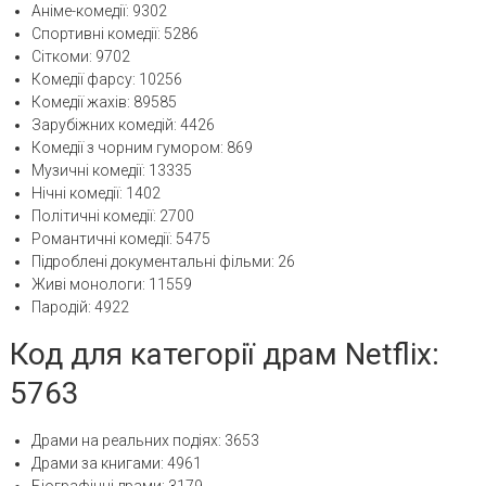
Аніме-комедії: 9302
Спортивні комедії: 5286
Сіткоми: 9702
Комедії фарсу: 10256
Комедії жахів: 89585
Зарубіжних комедій: 4426
Комедії з чорним гумором: 869
Музичні комедії: 13335
Нічні комедії: 1402
Політичні комедії: 2700
Романтичні комедії: 5475
Підроблені документальні фільми: 26
Живі монологи: 11559
Пародій: 4922
Код для категорії драм Netflix:
5763
Драми на реальних подіях: 3653
Драми за книгами: 4961