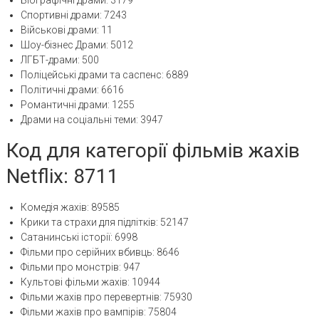
Біографічні драми: 3179
Спортивні драми: 7243
Військові драми: 11
Шоу-бізнес Драми: 5012
ЛГБТ-драми: 500
Поліцейські драми та саспенс: 6889
Політичні драми: 6616
Романтичні драми: 1255
Драми на соціальні теми: 3947
Код для категорії фільмів жахів
Netflix: 8711
Комедія жахів: 89585
Крики та страхи для підлітків: 52147
Сатанинські історії: 6998
Фільми про серійних вбивць: 8646
Фільми про монстрів: 947
Культові фільми жахів: 10944
Фільми жахів про перевертнів: 75930
Фільми жахів про вампірів: 75804