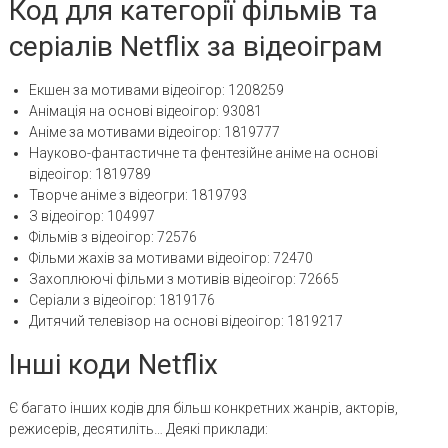
Код для категорії фільмів та
серіалів Netflix за відеоіграм
Екшен за мотивами відеоігор: 1208259
Анімація на основі відеоігор: 93081
Аніме за мотивами відеоігор: 1819777
Науково-фантастичне та фентезійне аніме на основі
відеоігор: 1819789
Творче аніме з відеогри: 1819793
З відеоігор: 104997
Фільмів з відеоігор: 72576
Фільми жахів за мотивами відеоігор: 72470
Захоплюючі фільми з мотивів відеоігор: 72665
Серіали з відеоігор: 1819176
Дитячий телевізор на основі відеоігор: 1819217
Інші коди Netflix
Є багато інших кодів для більш конкретних жанрів, акторів,
режисерів, десятиліть… Деякі приклади: