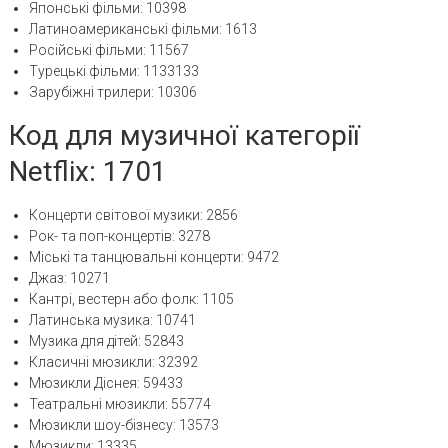
Японські фільми: 10398
Латиноамериканські фільми: 1613
Російські фільми: 11567
Турецькі фільми: 1133133
Зарубіжні трилери: 10306
Код для музичної категорії
Netflix: 1701
Концерти світової музики: 2856
Рок- та поп-концертів: 3278
Міські та танцювальні концерти: 9472
Джаз: 10271
Кантрі, вестерн або фолк: 1105
Латинська музика: 10741
Музика для дітей: 52843
Класичні мюзикли: 32392
Мюзикли Діснея: 59433
Театральні мюзикли: 55774
Мюзикли шоу-бізнесу: 13573
Мюзикли: 13335