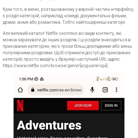
Крім того, в меню, розташованому у верхній частині інтерфейсу,
є розділ категорій, наприклад, комедії, документальні фільми,
драми, аніме або романтика. Тобто найпоширеніші категорії.
Але великий каталог Netflix охоплює всі види контенту, які
можна зарахувати до інших розділів. І ці розділи знаходяться в
прихованих категоріях, які є трохи більш докладними або менш
популярними розділами. Щоб отримати доступ до прихованих
категорій, просто введіть у браузері наступний URL-адрес:
https://www.netflix.com/browse/genre/[код категорії].