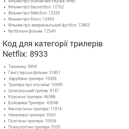
Фільми про бойові мистецтва: 8985
Фільми про баскетбол: 12762
Фільми про бейсбол: 12339
Фільми про боксі: 12443
Фільмів про американський футбол: 12803
Футбольні фільми: 12549
Код для категорії трилерів
Netflix: 8933
Таємниці: 9994
Гангстерські фільми: 31851
Зарубіжні трилери: 10306
Трилери про злочини: 10499
Шпигунський трилер: 9147
Класичні трилери: 46588
Бойовики Трилери : 43048
Фантастичні трилери: 11014
Незалежні трилери: 3269
Політичні трилери: 10504
Психологічні трилери: 5505