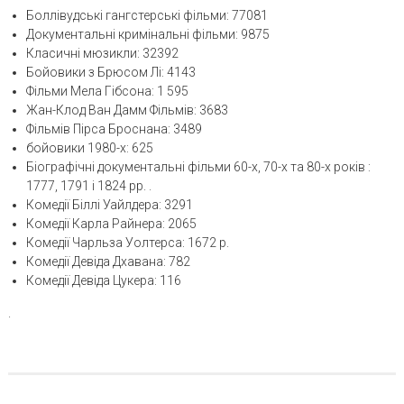
Боллівудські гангстерські фільми: 77081
Документальні кримінальні фільми: 9875
Класичні мюзикли: 32392
Бойовики з Брюсом Лі: 4143
Фільми Мела Гібсона: 1 595
Жан-Клод Ван Дамм Фільмів: 3683
Фільмів Пірса Броснана: 3489
бойовики 1980-х: 625
Біографічні документальні фільми 60-х, 70-х та 80-х років :
1777, 1791 і 1824 рр. .
Комедії Біллі Уайлдера: 3291
Комедії Карла Райнера: 2065
Комедії Чарльза Уолтерса: 1672 р.
Комедії Девіда Дхавана: 782
Комедії Девіда Цукера: 116
.