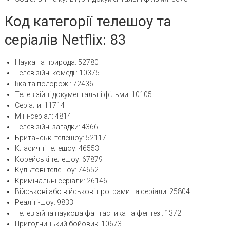
Код категорії телешоу та
серіалів Netflix: 83
Наука та природа: 52780
Телевізійні комедії: 10375
Їжа та подорожі: 72436
Телевізійні документальні фільми: 10105
Серіали: 11714
Міні-серіал: 4814
Телевізійні загадки: 4366
Британські телешоу: 52117
Класичні телешоу: 46553
Корейські телешоу: 67879
Культові телешоу: 74652
Кримінальні серіали: 26146
Військові або військові програми та серіали: 25804
Реаліті-шоу: 9833
Телевізійна наукова фантастика та фентезі: 1372
Пригодницький бойовик: 10673