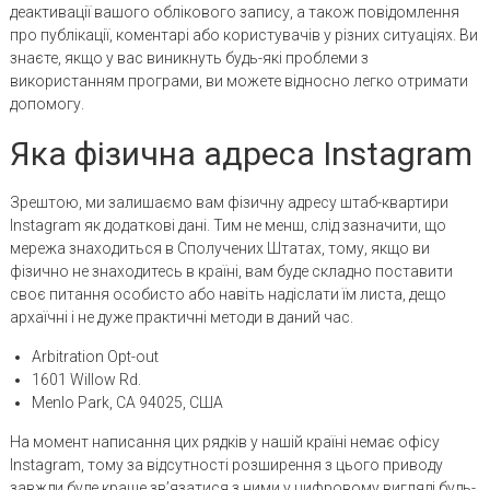
деактивації вашого облікового запису, а також повідомлення
про публікації, коментарі або користувачів у різних ситуаціях. Ви
знаєте, якщо у вас виникнуть будь-які проблеми з
використанням програми, ви можете відносно легко отримати
допомогу.
Яка фізична адреса Instagram
Зрештою, ми залишаємо вам фізичну адресу штаб-квартири
Instagram як додаткові дані. Тим не менш, слід зазначити, що
мережа знаходиться в Сполучених Штатах, тому, якщо ви
фізично не знаходитесь в країні, вам буде складно поставити
своє питання особисто або навіть надіслати їм листа, дещо
архаїчні і не дуже практичні методи в даний час.
Arbitration Opt-out
1601 Willow Rd.
Menlo Park, CA 94025, США
На момент написання цих рядків у нашій країні немає офісу
Instagram, тому за відсутності розширення з цього приводу
завжди буде краще зв’язатися з ними у цифровому вигляді будь-