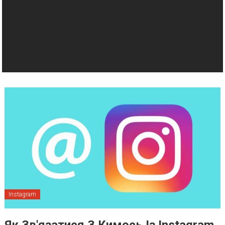
Instagram
Як Зв'язатися З Кимось Із Instagram