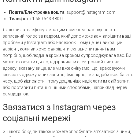
Пошта/Електронна пошта
:
support@instagram.com
Телефон
: +1 650 543 480 0
Якщо ви зателефонуєте за цим номером, вам відповість
записаний голос за кадром, який допоможе вам вирішити ваші
проблеми у Instagram або Facebook. Тому це не найкращий
варіант, коли ви хочете вирішити складне питання і вам
потрібно, щоб людина крок за кроком супроводжувала вас. Ви
можете досягти цього, відправивши електронний лист на
адресу, вказану вище, але ми вже очікуємо, що, враховуючи
кількість одержуваних запитів, ймовірно, їм знадобиться багато
часу, щоб відповісти, і тому доцільніше надіслати їм свій запит.
або поставити питання іншими способами, наприклад, через
сам додаток.
Звязатися з Instagram через
соціальні мережі
З іншого боку, ви також можете спробувати зв’язатися з ними,