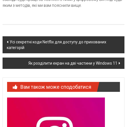
яким з методів, які ми вам пояснили вище.
Post
Усі секретні коди Netflix для доступу до прихованих
категорій
navigation
Як розділити екран на дві частини у Windows 11
Вам також може сподобатися