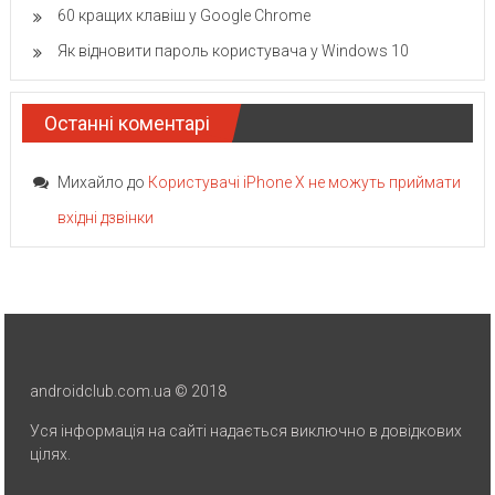
60 кращих клавіш у Google Chrome
Як відновити пароль користувача у Windows 10
Останні коментарі
Михайло
до
Користувачі iPhone X не можуть приймати
вхідні дзвінки
androidclub.com.ua © 2018
Уся інформація на сайті надається виключно в довідкових
цілях.