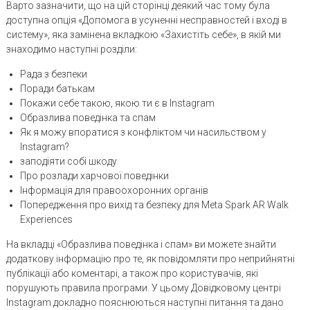
Варто зазначити, що на цій сторінці деякий час тому була
доступна опція «Допомога в усуненні несправностей і вході в
систему», яка замінена вкладкою «Захистіть себе», в якій ми
знаходимо наступні розділи:
Рада з безпеки
Поради батькам
Покажи себе такою, якою ти є в Instagram
Образлива поведінка та спам
Як я можу впоратися з конфліктом чи насильством у
Instagram?
заподіяти собі шкоду
Про розлади харчової поведінки
Інформація для правоохоронних органів
Попередження про вихід та безпеку для Meta Spark AR Walk
Experiences
На вкладці «Образлива поведінка і спам» ви можете знайти
додаткову інформацію про те, як повідомляти про неприйнятні
публікації або коментарі, а також про користувачів, які
порушують правила програми. У цьому Довідковому центрі
Instagram докладно пояснюються наступні питання та дано