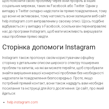
щоб пояснити свою проблему через їхній профіль в інших
соціальних мережах, таких як Facebook або Twitter. Однак у
випадку з Twitter складно надіслати їм пряме повідомлення, тому
що вони не активовані, тому натомість вони залишили веб-сайт
help.instagram.com виправленим у своєму описі. Щось подібне
відбувається і у випадку з Facebook, оскільки він перенаправляє
нас до програми Instagram, щоб мати можливість вирішувати
наші проблеми прямо звідти.
Сторінка допомоги Instagram
Instagram також пропонує своїм користувачам офіційну
сторінку з детальним описом широкого спектру поширених
проблем та запитів, на які ви можете перейти, щоб спробувати
знайти вирішення вашої конкретної проблеми без необхідності
надсилати їм повідомлення безпосередньо. Проте, якщо
потрібний прямий контакт, вони також нададуть вам необхідні
посилання та інструкції для його досягнення. Це сайт, про який
йдеться:
help.instagram.com