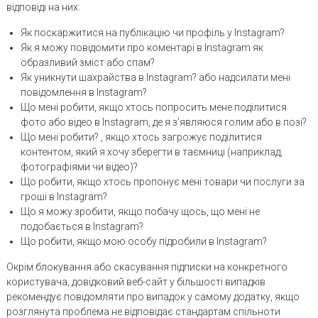
відповіді на них:
Як поскаржитися на публікацію чи профіль у Instagram?
Як я можу повідомити про коментарі в Instagram як
образливий зміст або спам?
Як уникнути шахрайства в Instagram? або надсилати мені
повідомлення в Instagram?
Що мені робити, якщо хтось попросить мене поділитися
фото або відео в Instagram, де я з’являюся голим або в позі?
Що мені робити? , якщо хтось загрожує поділитися
контентом, який я хочу зберегти в таємниці (наприклад,
фотографіями чи відео)?
Що робити, якщо хтось пропонує мені товари чи послуги за
гроші в Instagram?
Що я можу зробити, якщо побачу щось, що мені не
подобається в Instagram?
Що робити, якщо мою особу підробили в Instagram?
Окрім блокування або скасування підписки на конкретного
користувача, довідковий веб-сайт у більшості випадків
рекомендує повідомляти про випадок у самому додатку, якщо
розглянута проблема не відповідає стандартам спільноти