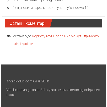
Як відновити пароль користувача у Windows 10
Останні коментарі
Михайло
до
Користувачі iPhone X не можуть приймати
вхідні дзвінки
androidclub.com.ua © 2018
Уся інформація на сайті надається виключно в довідкових
цілях.