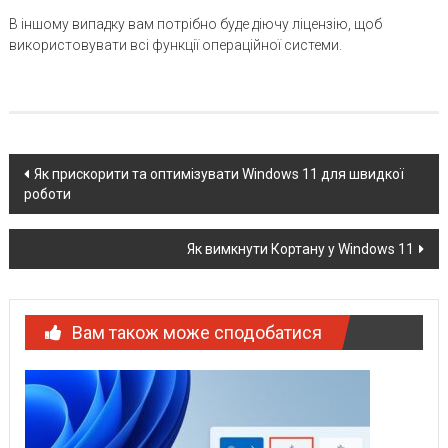
В іншому випадку вам потрібно буде діючу ліцензію, щоб
використовувати всі функції операційної системи.
Post
Як прискорити та оптимізувати Windows 11 для швидкої
роботи
navigation
Як вимкнути Кортану у Windows 11
Вам також може сподобатися