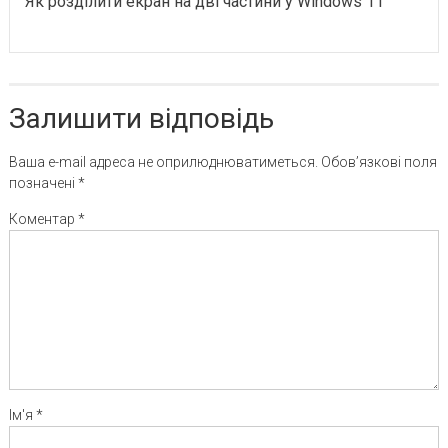
Як розділити екран на дві частини у Windows 11
Залишити відповідь
Ваша e-mail адреса не оприлюднюватиметься.
Обов’язкові поля
позначені
*
Коментар
*
Ім'я
*