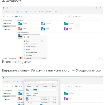
Властивості
.
Властивості диска
Відкрийте вкладку
Загальні
та натисніть кнопку
Очищення диска
.