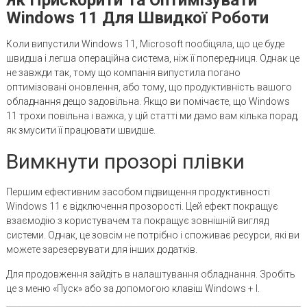
Windows 11 Для Швидкої Роботи
Коли випустили Windows 11, Microsoft пообіцяла, що це буде
швидша і легша операційна система, ніж її попередниця. Однак це
не завжди так, тому що компанія випустила погано
оптимізовані оновлення, або тому, що продуктивність вашого
обладнання дещо задовільна. Якщо ви помічаєте, що Windows
11 трохи повільна і важка, у цій статті ми дамо вам кілька порад,
як змусити її працювати швидше.
Вимкнути прозорі плівки
Першим ефективним засобом підвищення продуктивності
Windows 11 є відключення прозорості. Цей ефект покращує
взаємодію з користувачем та покращує зовнішній вигляд
системи. Однак, це зовсім не потрібно і споживає ресурси, які ви
можете зарезервувати для інших додатків.
Для продовження зайдіть в налаштування обладнання. Зробіть
це з меню «Пуск» або за допомогою клавіш Windows + I.