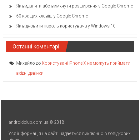
Як видалити або вимкнути розширення з Google Chrome
60 кращих клавіш у Google Chrome
Як відновити пароль користувача у Windows 10
Останні коментарі
Михайло
до
Користувачі iPhone X не можуть приймати
вхідні дзвінки
androidclub.com.ua © 2018
Уся інформація на сайті надається виключно в довідкових
цілях.