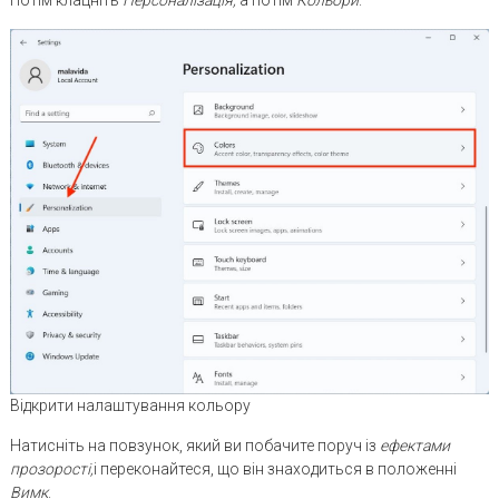
Потім клацніть
Персоналізація,
а потім
Кольори
.
Відкрити налаштування кольору
Натисніть на повзунок, який ви побачите поруч із
ефектами
прозорості,
і переконайтеся, що він знаходиться в положенні
Вимк
.