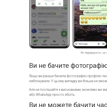
Як перевірити, чи
Ви не бачите фотографі
Якщо ви раніше бачили фотографію профілю люди
заблокували. У цьому випадку ви більше не змо
Але не поспішайте з висновками, можливо ви змі
або WhatsApp просто збоїть.
Ви не можете бачити ча