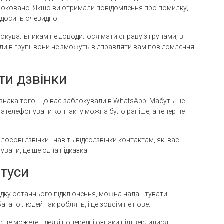
блоковано. Якщо ви отримали повідомлення про помилку,
е досить очевидно.
окувальникам не доводилося мати справу з групами, в
ули в групі, вони не зможуть відправляти вам повідомлення
ти дзвінки
 ознака того, що вас заблокували в WhatsApp. Мабуть, це
зателефонувати контакту можна було раніше, а тепер не
ові дзвінки і навіть відеодзвінки контактам, які вас
вати, це ще одна підказка.
атуси
падку останнього підключення, можна налаштувати
Багато людей так роблять, і це зовсім не нове.
 не можете, і деякі попередні ознаки підтвердилися,