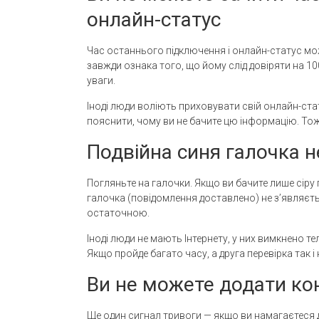
онлайн-статус
Час останнього підключення і онлайн-статус мо
завжди ознака того, що йому слід довіряти на 10
уваги.
Іноді люди воліють приховувати свій онлайн-ста
пояснити, чому ви не бачите цю інформацію. Тож
Подвійна синя галочка н
Погляньте на галочки. Якщо ви бачите лише сіру 
галочка (повідомлення доставлено) не з’являєть
остаточною.
Іноді люди не мають Інтернету, у них вимкнено 
Якщо пройде багато часу, а друга перевірка так і
Ви не можете додати ко
Ще один сигнал тривоги — якщо ви намагаєтеся д