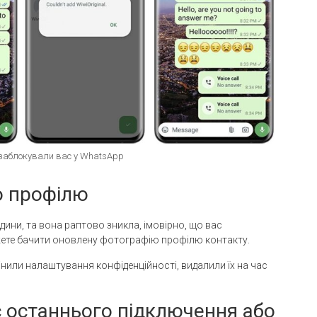
 заблокували вас у WhatsApp
ю профілю
ни, та вона раптово зникла, імовірно, що вас
жете бачити оновлену фотографію профілю контакту.
нили налаштування конфіденційності, видалили їх на час
с останнього підключення або