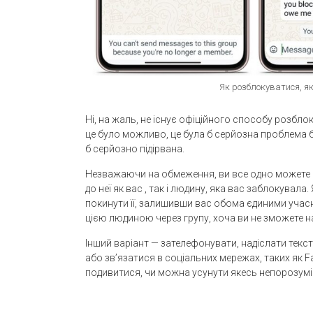
Як розблокуватися, я
Ні, на жаль, не існує офіційного способу розбло
це було можливо, це була б серйозна проблема бе
б серйозно підірвана.
Незважаючи на обмеження, ви все одно можете 
до неї як вас , так і людину, яка вас заблокувала
покинути її, залишивши вас обома єдиними учас
цією людиною через групу, хоча ви не зможете н
Інший варіант — зателефонувати, надіслати текс
або зв’язатися в соціальних мережах, таких як F
подивитися, чи можна усунути якесь непорозумі