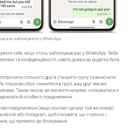
кщо вас заблокували у WhatsApp
кувати себе, якщо хтось заблокував вас у WhatsApp. Якби
зпеки та конфіденційності, навіть довіра до додатка була
попросити спільного друга створити групу та включити
. Як тільки ви обоє опинитеся в групі, ваш друг зможе
никами. Таким чином, ви зможете непрямо спілкуватися з
адсилати їй особисті повідомлення.
тове повідомлення (якщо контакт ще має той же номер)
acebook або Instagram, щоб з’ясувати, що сталося, і
ння, що призвело до блокування.