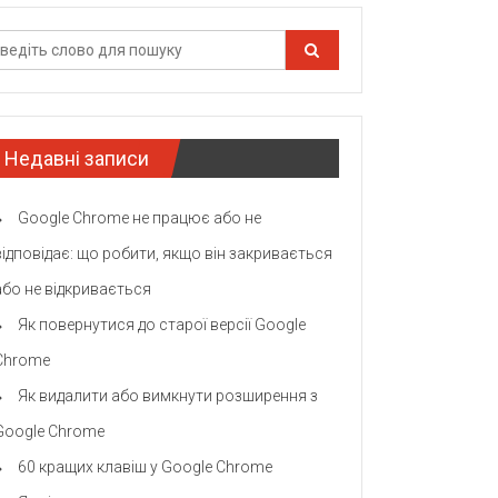
Недавні записи
Google Chrome не працює або не
відповідає: що робити, якщо він закривається
або не відкривається
Як повернутися до старої версії Google
Chrome
Як видалити або вимкнути розширення з
Google Chrome
60 кращих клавіш у Google Chrome