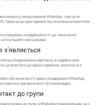
жна змінити у налаштуваннях WhatsApp, тому це не
0%. Однак це ще одна підказка, яку не можна залишити без
тусз міркувань конфіденційності, що також може
 не поспішайте з висновками.
е з’являється
галочку (повідомлення надіслано), а подвійна синя
ся, це може бути ще однією підказкою, але вона не є
телефон або вони просто давно не відкривали WhatsApp.
 не з’явиться, підозри можуть бути виправдані.
нтакт до групи
одати людину до групи, а WhatsApp повідомляє вам, що її