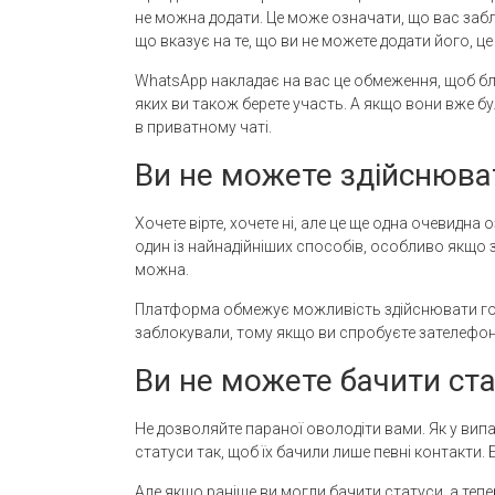
не можна додати. Це може означати, що вас за
що вказує на те, що ви не можете додати його, ц
WhatsApp накладає на вас це обмеження, щоб бл
яких ви також берете участь. А якщо вони вже б
в приватному чаті.
Ви не можете здійснюва
Хочете вірте, хочете ні, але це ще одна очевидна
один із найнадійніших способів, особливо якщо 
можна.
Платформа обмежує можливість здійснювати голос
заблокували, тому якщо ви спробуєте зателефону
Ви не можете бачити ст
Не дозволяйте параної оволодіти вами. Як у ви
статуси так, щоб їх бачили лише певні контакти. 
Але якщо раніше ви могли бачити статуси, а тепер