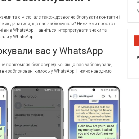
узями та сім’єю, але також дозволяє блокувати контакти і
е як дізнатися, що вас заблокували? Нижче ми просто і
і ви в WhatsApp. Навчіться інтерпретувати знаки та
вали у WhatsApp.
локували вас у WhatsApp
не повідомляє безпосередньо, якщо вас заблокували,
 чи ви заблоковані кимось у WhatsApp. Нижче наводимо