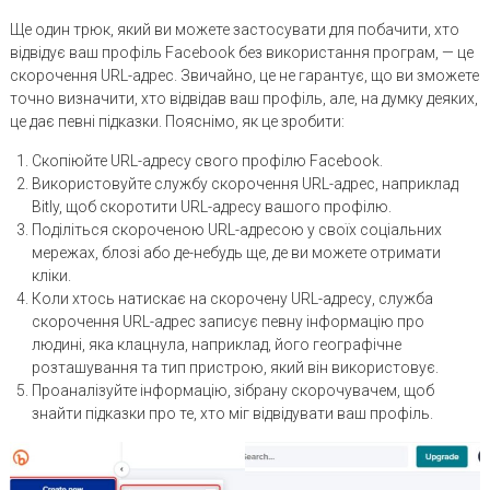
Ще один трюк, який ви можете застосувати для побачити, хто
відвідує ваш профіль Facebook без використання програм, — це
скорочення URL-адрес. Звичайно, це не гарантує, що ви зможете
точно визначити, хто відвідав ваш профіль, але, на думку деяких,
це дає певні підказки. Пояснімо, як це зробити:
Скопіюйте URL-адресу свого профілю Facebook.
Використовуйте службу скорочення URL-адрес, наприклад
Bitly, щоб скоротити URL-адресу вашого профілю.
Поділіться скороченою URL-адресою у своїх соціальних
мережах, блозі або де-небудь ще, де ви можете отримати
кліки.
Коли хтось натискає на скорочену URL-адресу, служба
скорочення URL-адрес записує певну інформацію про
людині, яка клацнула, наприклад, його географічне
розташування та тип пристрою, який він використовує.
Проаналізуйте інформацію, зібрану скорочувачем, щоб
знайти підказки про те, хто міг відвідувати ваш профіль.