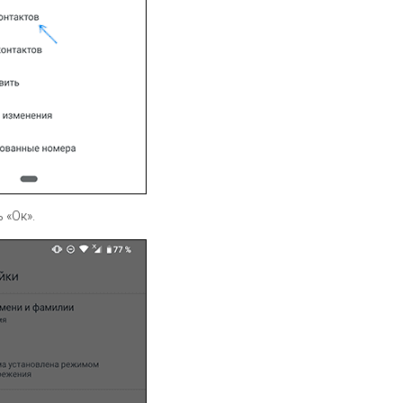
 «Ок».