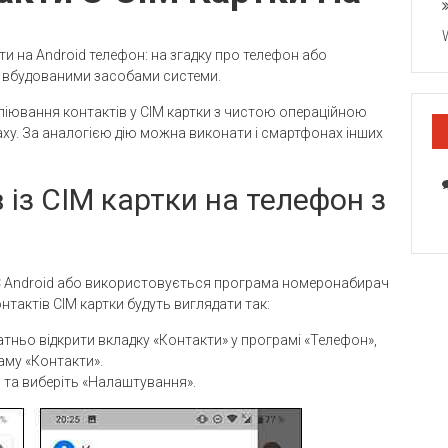
ти на Android телефон: на згадку про телефон або
о вбудованими засобами системи.
опіювання контактів у СІМ картки з чистою операційною
xy. За аналогією дію можна виконати і смартфонах інших
 із СІМ картки на телефон з
ОС Android або використовується програма номеронабирач
онтактів СІМ картки будуть виглядати так:
атньо відкрити вкладку «Контакти» у програмі «Телефон»,
аму «Контакти».
 та виберіть «Налаштування».