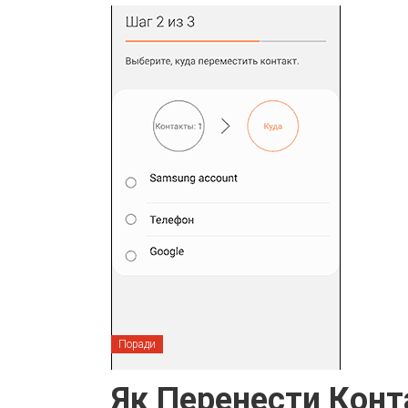
Поради
Як Перенести Конт