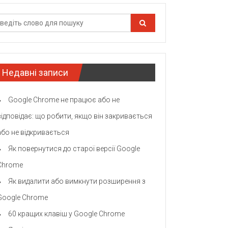
Недавні записи
Google Chrome не працює або не
відповідає: що робити, якщо він закривається
або не відкривається
Як повернутися до старої версії Google
Chrome
Як видалити або вимкнути розширення з
Google Chrome
60 кращих клавіш у Google Chrome