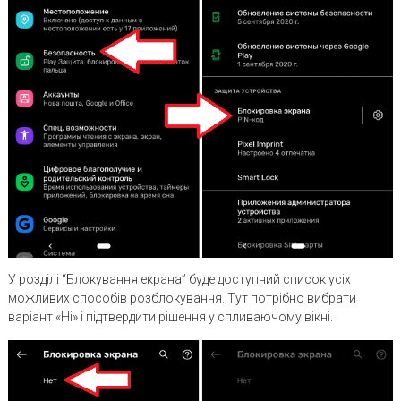
У розділі “Блокування екрана” буде доступний список усіх
можливих способів розблокування. Тут потрібно вибрати
варіант «Ні» і підтвердити рішення у спливаючому вікні.