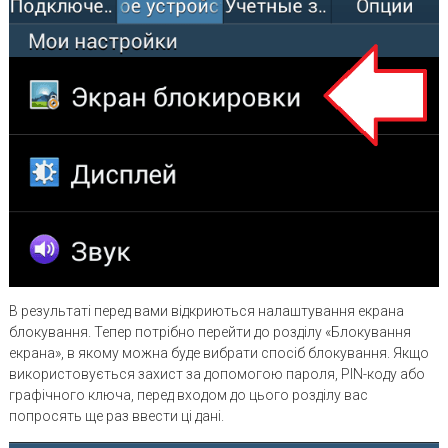
В результаті перед вами відкриються налаштування екрана
блокування. Тепер потрібно перейти до розділу «Блокування
екрана», в якому можна буде вибрати спосіб блокування. Якщо
використовується захист за допомогою пароля, PIN-коду або
графічного ключа, перед входом до цього розділу вас
попросять ще раз ввести ці дані.