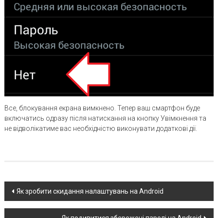
Все, блокування екрана вимкнено. Тепер ваш смартфон буде
включатись одразу після натискання на кнопку Увімкнення та
не відволікатиме вас необхідністю виконувати додаткові дії.
Post
Як зробити скидання налаштувань на Android
navigation