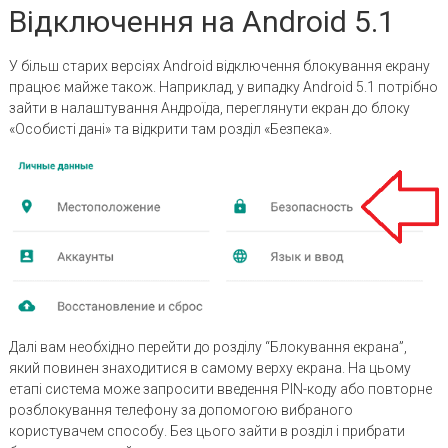
Відключення на Android 5.1
У більш старих версіях Android відключення блокування екрану
працює майже також. Наприклад, у випадку Android 5.1 потрібно
зайти в налаштування Андроїда, переглянути екран до блоку
«Особисті дані» та відкрити там розділ «Безпека».
Далі вам необхідно перейти до розділу “Блокування екрана”,
який повинен знаходитися в самому верху екрана. На цьому
етапі система може запросити введення PIN-коду або повторне
розблокування телефону за допомогою вибраного
користувачем способу. Без цього зайти в розділ і прибрати