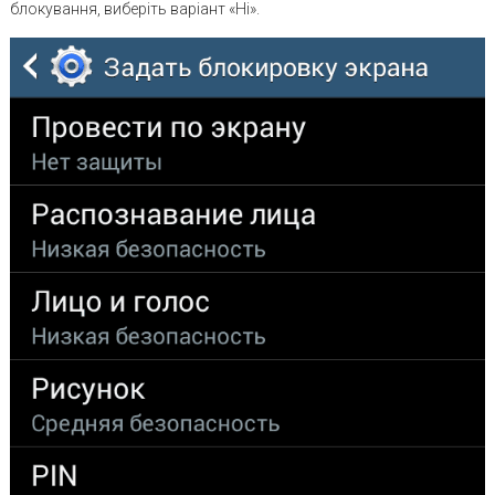
блокування, виберіть варіант «Ні».