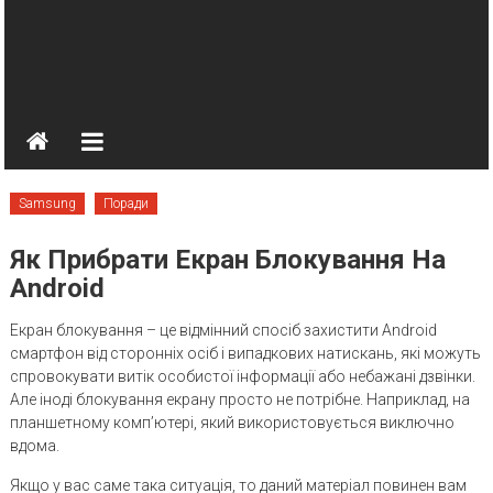
Samsung
Поради
Як Прибрати Екран Блокування На
Android
Екран блокування – це відмінний спосіб захистити Android
смартфон від сторонніх осіб і випадкових натискань, які можуть
спровокувати витік особистої інформації або небажані дзвінки.
Але іноді блокування екрану просто не потрібне. Наприклад, на
планшетному комп’ютері, який використовується виключно
вдома.
Якщо у вас саме така ситуація, то даний матеріал повинен вам