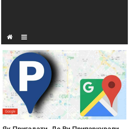
Google
Як Пригадати, Де Ви Припаркували