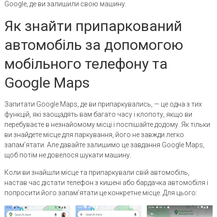
Google, де ви залишили свою машину.
Як знайти припаркований
автомобіль за допомогою
мобільного телефону та
Google Maps
Запитати Google Maps, де ви припаркувались, — це одна з тих
функцій, які заощадять вам багато часу і клопоту, якщо ви
перебуваєте в незнайомому місці і поспішайте додому. Як тільки
ви знайдете місце для паркування, його не завжди легко
запам’ятати. Але давайте залишимо це завдання Google Maps,
щоб потім не довелося шукати машину.
Коли ви знайшли місце та припаркували свій автомобіль,
настав час дістати телефон з кишені або бардачка автомобіля і
попросити його запам’ятати це конкретне місце. Для цього: