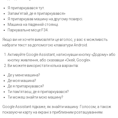
Я припаркувався тут.
Запам’ятай, де я припаркувався»
Я припаркував машину на другому поверсі.
Машина на південній стоянці.
Паркувальне місце F34.
Якщо ви не хочете вимовляти це вголос, у вас є можливість
набрати текст за допомогою клавіатури Android.
Активуйте Google Assistant, натиснувши кнопку «Додому» або
кнопку живлення, або сказавши «Окей, Google».
Ви можете використати кілька варіантів:
Де у мене машина?
Де моя машина?
Де я припаркувався?
Ти пам’ятаєш, де я припаркувався?
Ти можеш знайти мою машину?
Google Assistant підкаже, як знайти машину. Голосом, а також
показуючи карту на екрані з приблизним розташуванням.