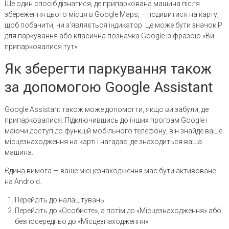
Ще один спосіб дізнатися, де припаркована машина після
збереження цього місця в Google Maps, – подивитися на карту,
щоб побачити, чи з’являється індикатор. Це може бути значок P
для паркування або класична позначка Google із фразою «Ви
припарковалися тут».
Як зберегти паркування також
за допомогою Google Assistant
Google Assistant також може допомогти, якщо ви забули, де
припарковалися. Підключившись до інших програм Google і
маючи доступ до функцій мобільного телефону, він знайде ваше
місцезнаходження на карті і нагадає, де знаходиться ваша
машина.
Єдина вимога — ваше місцезнаходження має бути активоване
на Android.
Перейдіть до налаштувань
Перейдіть до «Особисте», а потім до «Місцезнаходження» або
безпосередньо до «Місцезнаходження».