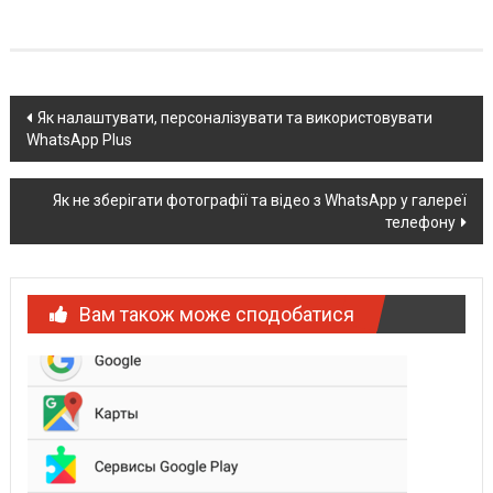
Post
Як налаштувати, персоналізувати та використовувати
WhatsApp Plus
navigation
Як не зберігати фотографії та відео з WhatsApp у галереї
телефону
Вам також може сподобатися