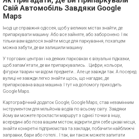
Свій Автомобіль Завдяки Google
Maps
Іноді це справжня одіссея, щоб у великих містах знайти, де
припаркувати машину. Або все зайняте, або заборонено. І як
тільки вам вдалося знайти місце для паркування, похапцем
можна забути, де ви залишили машину.
У торгових центрах і на деяких парковках є візуальні підказки,
щоб запам’ятати, де ви припаркувались. . Цифри, кольори,
фігурки тварин чи відомі предмети… Але це завжди так. А посеред
вулиці не завжди легко знайти щось, що нагадає, де
припаркована ваша машина. І тут на допомогу приходить
Google Maps.
Картографічний додаток Google, Google Maps, став незамінним
інструментом для мільйонів водіїв по всьому світу. Завдяки
йому ви можете прокласти маршрут з однієї точки в іншу,
всередині або поза вашим містом, відкрити для себе цікаві місця,
знайти конкретні підприємства та заклади, побачити найближчі
заправки, бари або готелі… І так, ви також можете запитати