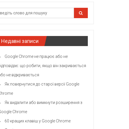
Недавні записи
Google Chrome не працює або не
відповідає: що робити, якщо він закривається
або не відкривається
Як повернутися до старої версії Google
Chrome
Як видалити або вимкнути розширення з
Google Chrome
60 кращих клавіш у Google Chrome