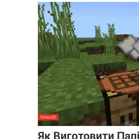
Minecraft
Як Виготовити Папі