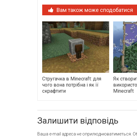
Вам також може сподобатися
Стругачка в Minecraft: для
Як створи
чого вона потрібна і як її
використо
скрафтити
Minecraft
Залишити відповідь
Ваша e-mail адреса не оприлюднюватиметься.
О