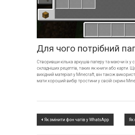
Для чого потрібний пап
Створивши кілька аркушів паперу та маючи їх у 
складніших рецептів, таких як книги або карти.
вихідний матеріал у Minecraft, він також викорис
мати хороший вибір тростини у своїй скрині Mine
Post
Як змінити фон чатів у WhatsApp
Як
navigation