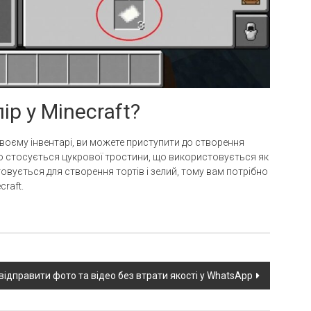
ір у Minecraft?
своєму інвентарі, ви можете приступити до створення
 Що стосується цукрової тростини, що використовується як
товується для створення тортів і зелий, тому вам потрібно
craft.
 відправити фото та відео без втрати якості у WhatsApp