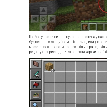
Щойно у вас з’явиться цукрова тростина у вашому
будівельного столу і помістіть три одиниці в го
можете повторювати процес стільки разів, скільк
рецепту (наприклад, для створення картки необхі