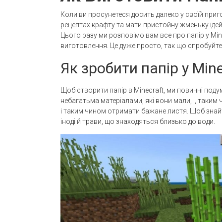
Коли ви просунетеся досить далеко у своїй пригод
рецептах крафту та мати пристойну жменьку ідей
Цього разу ми розповімо вам все про папір у Mine
виготовлення. Це дуже просто, так що спробуйте
Як зробити папір у Mine
Щоб створити папір в Minecraft, ми повинні подум
небагатьма матеріалами, які вони мали, і, таким
і таким чином отримати бажане листя. Щоб знайти 
іноді й трави, що знаходяться близько до води.