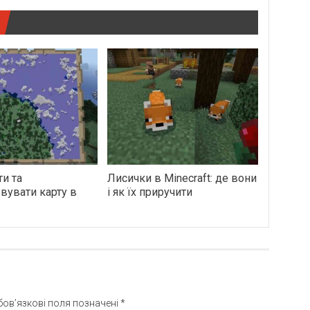
ти та
Лисички в Minecraft: де вони
вувати карту в
і як їх приручити
бов’язкові поля позначені
*