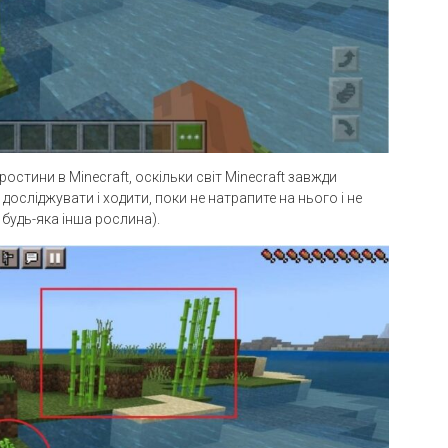
остини в Minecraft, оскільки світ Minecraft завжди
осліджувати і ходити, поки не натрапите на нього і не
 будь-яка інша рослина).