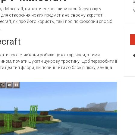
і Minecraft, ви захочете розширити свій кругозір у
 для створення нових предметів на своєму верстаті.
craft, як про його користь, так і про покроковий спосіб
.
craft
ати про те, як вони робили це в старі часи, з тими
 чином, почати шукати цукрову тростину, щоб переробити її
цей тип флори, ви повинні йти до блоків піску, землі, а