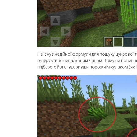
Не існує надійної формули для пошуку цукрової тр
генерується випадковим чином. Тому ви повинні д
підберете його, вдаривши порожнім кулаком (як і