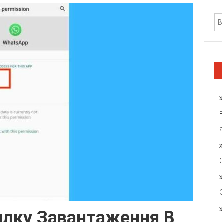
илку Завантаження В