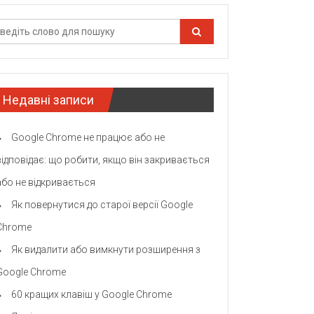
Недавні записи
Google Chrome не працює або не
відповідає: що робити, якщо він закривається
або не відкривається
Як повернутися до старої версії Google
Chrome
Як видалити або вимкнути розширення з
Google Chrome
60 кращих клавіш у Google Chrome