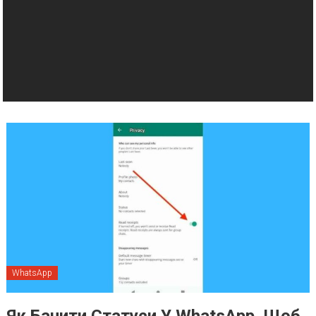
WhatsApp
Як Бачити Статуси У WhatsApp, Щоб