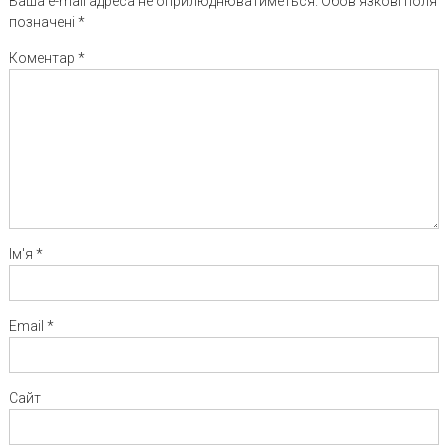
Ваша e-mail адреса не оприлюднюватиметься.
Обов’язкові поля
позначені
*
Коментар
*
Ім'я
*
Email
*
Сайт