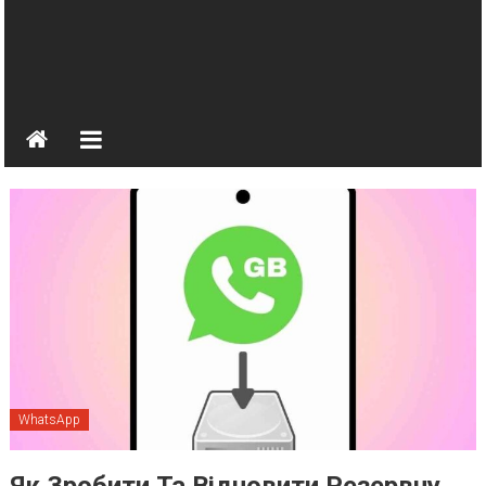
WhatsApp
Як Зробити Та Відновити Резервну