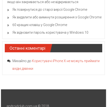
якщо він закривається або не відкривається
Як повернутися до старої версії Google Chrome
Як видалити або вимкнути розширення з Google Chrome
60 кращих клавіш у Google Chrome
Як відновити пароль користувача у Windows 10
Останні коментарі
Михайло
до
Користувачі iPhone X не можуть приймати
вхідні дзвінки
androidclub.com.ua © 2018