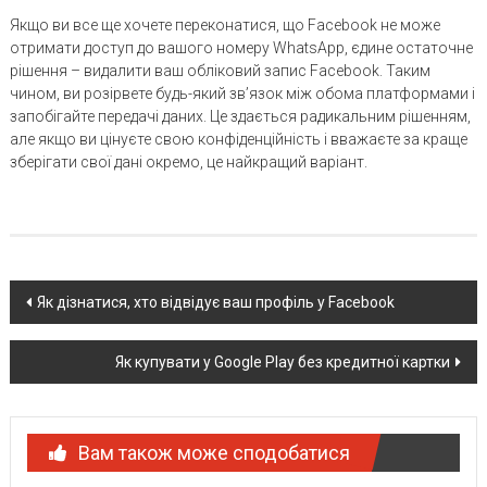
Якщо ви все ще хочете переконатися, що Facebook не може
отримати доступ до вашого номеру WhatsApp, єдине остаточне
рішення – видалити ваш обліковий запис Facebook. Таким
чином, ви розірвете будь-який зв’язок між обома платформами і
запобігайте передачі даних. Це здається радикальним рішенням,
але якщо ви цінуєте свою конфіденційність і вважаєте за краще
зберігати свої дані окремо, це найкращий варіант.
Post
Як дізнатися, хто відвідує ваш профіль у Facebook
navigation
Як купувати у Google Play без кредитної картки
Вам також може сподобатися