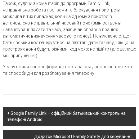
Також, судячи з коментарів до програми Family Link,
неправильна робота програми та блокування пристроїв
можлива в тих випадках, коли на одному з пристроїв
встановлено неправильний часовий пояс (змінюється в
налаштуваннях дати та часу, зазвичай справно працює
автоматичне визначення часового поясу). Не виключаю, що і
батьківський код генерується на підставі дати та часу, і якщо на
пристроях вони будуть різними, код може не підійти (але це лише
мої припущення).
У міру появи нової інформації постараюся доповнювати текст
та способи дій для розблокування телефону.
Post
Google Family Link – офіційний батьківський контроль на
телефоні Android
navigation
Додаток Microsoft Family Safety для керування