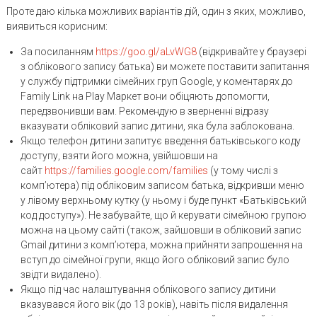
Проте даю кілька можливих варіантів дій, один з яких, можливо,
виявиться корисним:
За посиланням
https://goo.gl/aLvWG8
(відкривайте у браузері
з облікового запису батька) ви можете поставити запитання
у службу підтримки сімейних груп Google, у коментарях до
Family Link на Play Маркет вони обіцяють допомогти,
передзвонивши вам. Рекомендую в зверненні відразу
вказувати обліковий запис дитини, яка була заблокована.
Якщо телефон дитини запитує введення батьківського коду
доступу, взяти його можна, увійшовши на
сайт
https://families.google.com/families
(у тому числі з
комп’ютера) під обліковим записом батька, відкривши меню
у лівому верхньому кутку (у ньому і буде пункт «Батьківський
код доступу»). Не забувайте, що й керувати сімейною групою
можна на цьому сайті (також, зайшовши в обліковий запис
Gmail дитини з комп’ютера, можна прийняти запрошення на
вступ до сімейної групи, якщо його обліковий запис було
звідти видалено).
Якщо під час налаштування облікового запису дитини
вказувався його вік (до 13 років), навіть після видалення