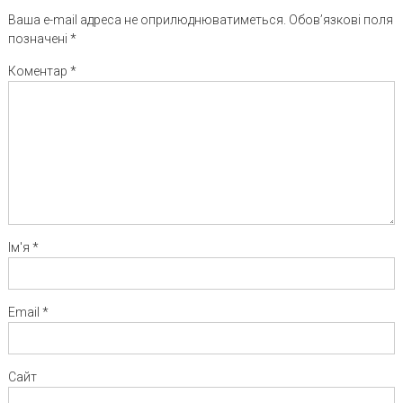
Ваша e-mail адреса не оприлюднюватиметься.
Обов’язкові поля
позначені
*
Коментар
*
Ім'я
*
Email
*
Сайт