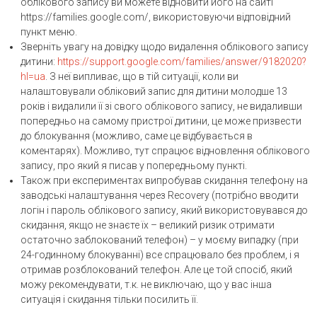
облікового запису ви можете відновити його на сайті
https://families.google.com/, використовуючи відповідний
пункт меню.
Зверніть увагу на довідку щодо видалення облікового запису
дитини:
https://support.google.com/families/answer/9182020?
hl=ua
. З неї випливає, що в тій ситуації, коли ви
налаштовували обліковий запис для дитини молодше 13
років і видалили її зі свого облікового запису, не видаливши
попередньо на самому пристрої дитини, це може призвести
до блокування (можливо, саме це відбувається в
коментарях). Можливо, тут спрацює відновлення облікового
запису, про який я писав у попередньому пункті.
Також при експериментах випробував скидання телефону на
заводські налаштування через Recovery (потрібно вводити
логін і пароль облікового запису, який використовувався до
скидання, якщо не знаєте їх – великий ризик отримати
остаточно заблокований телефон) – у моєму випадку (при
24-годинному блокуванні) все спрацювало без проблем, і я
отримав розблокований телефон. Але це той спосіб, який
можу рекомендувати, т.к. не виключаю, що у вас інша
ситуація і скидання тільки посилить її.