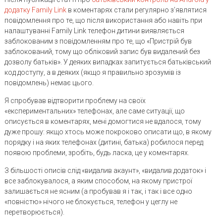
додатку Family Link
в коментарях стали регулярно з’являтися
повідомлення про те, що після використання або навіть при
налаштуванні Family Link телефон дитини виявляється
заблокованим з повідомленням про те, що «Пристрій був
заблокований, тому що обліковий запис був видалений без
дозволу батьків». У деяких випадках запитується батьківський
код доступу, а в деяких (якщо я правильно зрозумів із
повідомлень) немає цього.
Я спробував відтворити проблему на своїх
«експериментальних» телефонах, але саме ситуації, що
описується в коментарях, мені домогтися не вдалося, тому
дуже прошу: якщо хтось може покроково описати що, в якому
порядку і на яких телефонах (дитині, батька) робилося перед
появою проблеми, зробіть, будь ласка, це у коментарях.
З більшості описів слід «видалив акаунт», «видалив додаток» і
все заблокувалося, а яким способом, на якому пристрої
залишається не ясним (а пробував я і так, і так і все одно
«повністю» нічого не блокується, телефон у цеглу не
перетворюється).