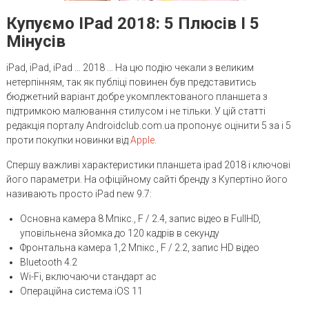
Купуємо IPad 2018: 5 Плюсів І 5
Мінусів
iPad, iPad, iPad … 2018 … На цю подію чекали з великим
нетерпінням, так як публіці повинен був представитись
бюджетний варіант добре укомплектованого планшета з
підтримкою малювання стилусом і не тільки. У цій статті
редакція порталу Androidclub.com.ua пропонує оцінити 5 за і 5
проти покупки новинки від
Apple
.
Спершу важливі характеристики планшета ipad 2018 і ключові
його параметри. На офіційному сайті бренду з Купертіно його
називають просто iPad new 9.7:
Основна камера 8 Мпікс., F / 2.4, запис відео в FullHD,
уповільнена зйомка до 120 кадрів в секунду
Фронтальна камера 1,2 Мпікс., F / 2.2, запис HD відео
Bluetooth 4.2
Wi-Fi, включаючи стандарт ac
Операційна система iOS 11