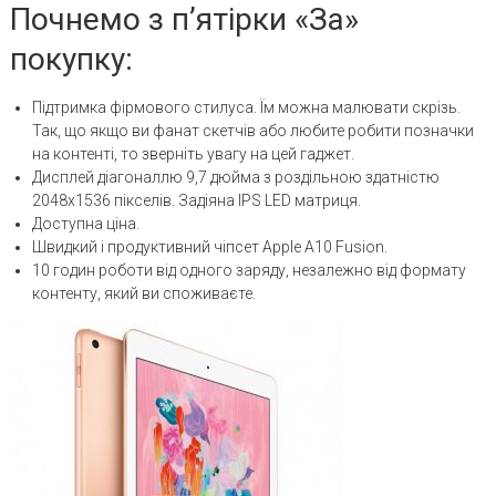
Почнемо з п’ятірки «За»
покупку:
Підтримка фірмового стилуса. Їм можна малювати скрізь.
Так, що якщо ви фанат скетчів або любите робити позначки
на контенті, то зверніть увагу на цей гаджет.
Дисплей діагоналлю 9,7 дюйма з роздільною здатністю
2048х1536 пікселів. Задіяна IPS LED матриця.
Доступна ціна.
Швидкий і продуктивний чіпсет Apple A10 Fusion.
10 годин роботи від одного заряду, незалежно від формату
контенту, який ви споживаєте.