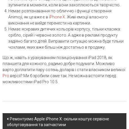
зупинити в моменти, коли вони захоплюються творчістю.
Немає розпізнавання по обличчю і функції створення
Animoji, як це вже є в
iPhone X
. Живі емоції власного
виконання не вийде перенести на картинки.
Немає яскравих дитячих кольорів корпусу, тільки класика:
срібло, сірий і червоне золото. А адже в рекламі продукту
задіяно багато дітей. Виправити ситуацію можна буде тільки
чохлами, яких вже більш ніж достатньо в продажу.
Що ж, навіть з урахуванням позиціонування iPad 2018, як
планшета для кожного, радимо добре подумати. Можливо
варто доплатити пару сотень доларів і стати власником великої
Pro
версії? Ми б зробили саме так. Не можна встояти перед
можливостями iPad Pro 10.5.
Post
Ремонтуємо Apple iPhone X: скільки коштує сервісне
обслуговування та запчастини
navigation