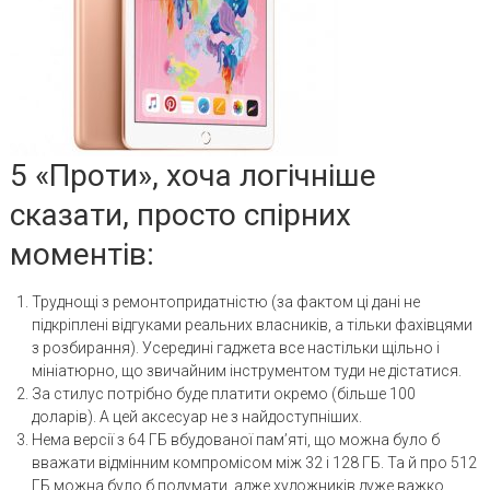
5 «Проти», хоча логічніше
сказати, просто спірних
моментів:
Труднощі з ремонтопридатністю (за фактом ці дані не
підкріплені відгуками реальних власників, а тільки фахівцями
з розбирання). Усередині гаджета все настільки щільно і
мініатюрно, що звичайним інструментом туди не дістатися.
За стилус потрібно буде платити окремо (більше 100
доларів). А цей аксесуар не з найдоступніших.
Нема версії з 64 ГБ вбудованої пам’яті, що можна було б
вважати відмінним компромісом між 32 і 128 ГБ. Та й про 512
ГБ можна було б подумати, адже художників дуже важко