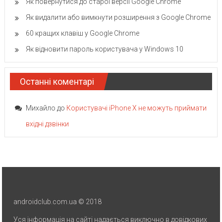
Як повернутися до старої версії Google Chrome
Як видалити або вимкнути розширення з Google Chrome
60 кращих клавіш у Google Chrome
Як відновити пароль користувача у Windows 10
Останні коментарі
Михайло
до
Користувачі iPhone X не можуть приймати
вхідні дзвінки
androidclub.com.ua © 2018
Уся інформація на сайті надається виключно в довідкових