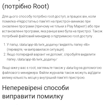
(потрібно Root)
Для цього способу потрібно root-доступ, а працює він, коли
помилка «Недостатньо пам’яті на пристрої» виникає при
оновленні програми (причому не тільки з Play Маркет) або при
встановленні програми, яка раніше вже була на пристрої. Також
потрібний файловий менеджер з підтримкою root-доступу .
У папці
/data/app-lib/ім’я_додатку/
видаліть папку «lib»
(перевірте, чи виправилася ситуація).
Якщо попередній варіант не допоміг, спробуйте видалити
папку
/data/app-lib/ім’я_додатку/
Якщо вже у вас є root, загляньте також у
data/log
за допомогою
файлового менеджера. Файли журналів також можуть від’їдати
велику кількість місця у внутрішній пам’яті пристрою.
Неперевірені способи
виправити помилку