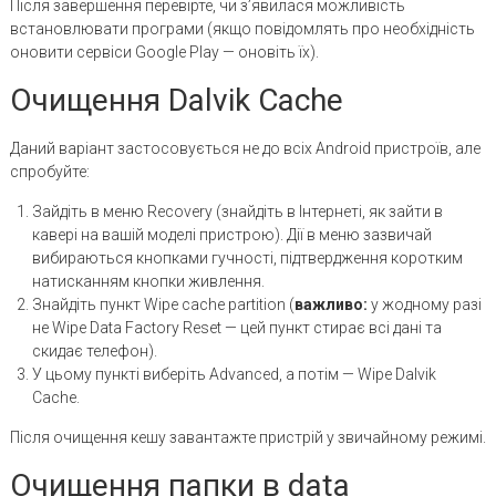
Після завершення перевірте, чи з’явилася можливість
встановлювати програми (якщо повідомлять про необхідність
оновити сервіси Google Play — оновіть їх).
Очищення Dalvik Cache
Даний варіант застосовується не до всіх Android пристроїв, але
спробуйте:
Зайдіть в меню Recovery (знайдіть в Інтернеті, як зайти в
кавері на вашій моделі пристрою). Дії в меню зазвичай
вибираються кнопками гучності, підтвердження коротким
натисканням кнопки живлення.
Знайдіть пункт Wipe cache partition (
важливо:
у жодному разі
не Wipe Data Factory Reset — цей пункт стирає всі дані та
скидає телефон).
У цьому пункті виберіть Advanced, а потім — Wipe Dalvik
Cache.
Після очищення кешу завантажте пристрій у звичайному режимі.
Очищення папки в data