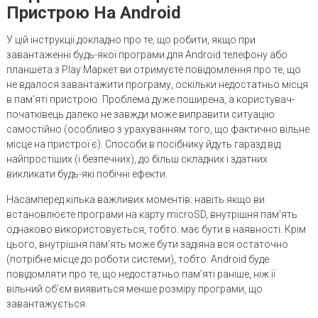
Пристрою На Android
У цій інструкції докладно про те, що робити, якщо при
завантаженні будь-якої програми для Android телефону або
планшета з Play Маркет ви отримуєте повідомлення про те, що
не вдалося завантажити програму, оскільки недостатньо місця
в пам’яті пристрою. Проблема дуже поширена, а користувач-
початківець далеко не завжди може виправити ситуацію
самостійно (особливо з урахуванням того, що фактично вільне
місце на пристрої є). Способи в посібнику йдуть гаразд від
найпростіших (і безпечних), до більш складних і здатних
викликати будь-які побічні ефекти.
Насамперед кілька важливих моментів: навіть якщо ви
встановлюєте програми на карту microSD, внутрішня пам’ять
однаково використовується, тобто. має бути в наявності. Крім
цього, внутрішня пам’ять може бути задіяна вся остаточно
(потрібне місце до роботи системи), тобто. Android буде
повідомляти про те, що недостатньо пам’яті раніше, ніж її
вільний об’єм виявиться менше розміру програми, що
завантажується.