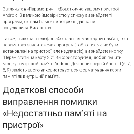
Загляньте в «Параметри» — «Додатки» на вашому пристрої
Android. З великою ймовірністю у списку ви знайдете ті
програми, які вам більше не потрібні і давно не
запускалися. Видаліть їх.
Також, якщо ваш телефон або планшет має картку пам’яті, то в
параметрах завантажених програм (тобто тих, які не були
встановлені на пристрої, але не для всіх), ви знайдете кнопку
“Перемістити на карту SD”. Використовуйте її, щоб звільнити
місце у внутрішній пам’яті Android. Для нових версій Android (6, 7,
8, 9) замість цього використовується форматування карти
пам’яті як внутрішній пам’яті.
Додаткові способи
виправлення помилки
«Недостатньо пам’яті на
пристрої»