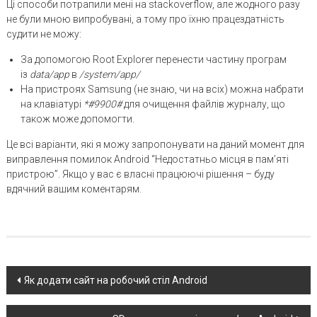
Ці способи потрапили мені на stackoverflow, але жодного разу
не були мною випробувані, а тому про їхню працездатність
судити не можу:
За допомогою Root Explorer перенести частину програм
із
data/app
в
/system/app/
На пристроях Samsung (не знаю, чи на всіх) можна набрати
на клавіатурі
*#9900#
для очищення файлів журналу, що
також може допомогти.
Це всі варіанти, які я можу запропонувати на даний момент для
виправлення помилок Android “Недостатньо місця в пам’яті
пристрою”. Якщо у вас є власні працюючі рішення – буду
вдячний вашим коментарям.
Post
Як додати сайт на робочий стіл Android
navigation