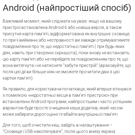
Android (найпростіший спосіб)
Важливий момент, який слід мати на увазі: якщо на вашому
пристрої встановлена ​​Android 6 або новіша версія, а також
присутня карта пам’яті, відформатована як внутрішнє сховище,
то при її вийманні або несправності ви завжди отримуватимете
повідомлення про те, що недостатньо пам’яті ( при будь-яких
діях, навіть при створенні скріншота), поки знову не встановіть
цю карту пам’яті або не перейдете за повідомленням про те, що
вона витягнута і не натиснете “забути пристрій” (враховуйте, що
після цієї дії ви більше ніяк не зможете прочитати дані з цієї
картки пам’яті).
Як правило, для користувача-початківця, який вперше зіткнувся
з помилкою «недостатньо місця в пам’яті пристрою» при
встановленні Android програми, найпростішим і часто успішним
варіантом буде просте очищення кеша додатків, який часом
може забирати дорогоцінні гігабайти внутрішньої пам’яті.
Для того, щоб очистити кеш, зайдіть в налаштування –
“Сховище і USB-накопичувачі”, після цього внизу екрана