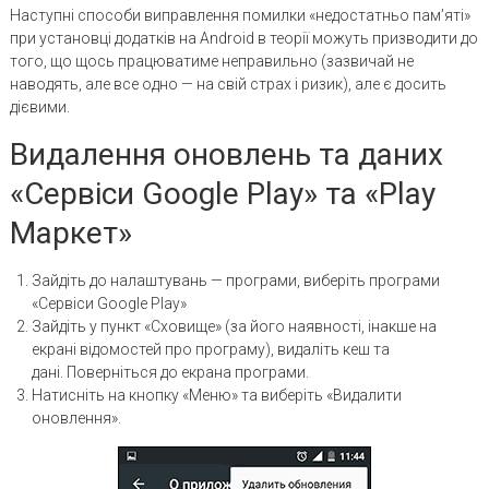
Наступні способи виправлення помилки «недостатньо пам’яті»
при установці додатків на Android в теорії можуть призводити до
того, що щось працюватиме неправильно (зазвичай не
наводять, але все одно — на свій страх і ризик), але є досить
дієвими.
Видалення оновлень та даних
«Сервіси Google Play» та «Play
Маркет»
Зайдіть до налаштувань — програми, виберіть програми
«Сервіси Google Play»
Зайдіть у пункт «Сховище» (за його наявності, інакше на
екрані відомостей про програму), видаліть кеш та
дані. Поверніться до екрана програми.
Натисніть на кнопку «Меню» та виберіть «Видалити
оновлення».