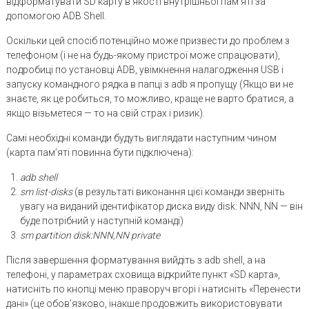
відформатувати SD карту в якості внутрішньої пам’яті за
допомогою ADB Shell.
Оскільки цей спосіб потенційно може призвести до проблем з
телефоном (і не на будь-якому пристрої може спрацювати),
подробиці по установці ADB, увімкнення налагодження USB і
запуску командного рядка в папці з adb я пропущу (Якщо ви не
знаєте, як це робиться, то можливо, краще не варто братися, а
якщо візьметеся — то на свій страх і ризик).
Самі необхідні команди будуть виглядати наступним чином
(карта пам’яті повинна бути підключена):
adb shell
sm list-disks
(в результаті виконання цієї команди зверніть
увагу на виданий ідентифікатор диска виду disk: NNN, NN — він
буде потрібний у наступній команді)
sm partition disk:NNN,NN private
Після завершення форматування вийдіть з adb shell, а на
телефоні, у параметрах сховища відкрийте пункт «SD карта»,
натисніть по кнопці меню праворуч вгорі і натисніть «Перенести
дані» (це обов’язково, інакше продовжить використовувати