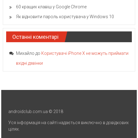
60 кращих клавіш у Google Chrome
Як відновити пароль користувача у Windows 10
Останні коментарі
Михайло
до
Користувачі iPhone X не можуть приймати
вхідні дзвінки
androidclub.com.ua © 2018
Уся інформація на сайті надається виключно в довідкових
цілях.