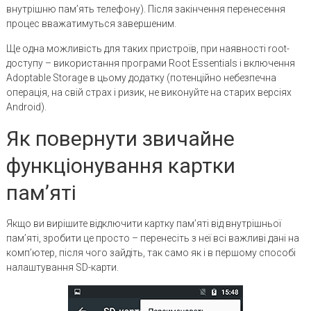
внутрішню пам’ять телефону). Після закінчення перенесення
процес вважатимуться завершеним.
Ще одна можливість для таких пристроїв, при наявності root-
доступу – використання програми Root Essentials і включення
Adoptable Storage в цьому додатку (потенційно небезпечна
операція, на свій страх і ризик, не виконуйте на старих версіях
Android).
Як повернути звичайне
функціонування картки
пам’яті
Якщо ви вирішите відключити картку пам’яті від внутрішньої
пам’яті, зробити це просто – перенесіть з неї всі важливі дані на
комп’ютер, після чого зайдіть, так само як і в першому способі
налаштування SD-карти.