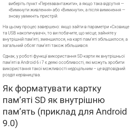
виберіть пункт «Перезавантажити», а якщо така відсутня —
«Вимкнути живлення» або «Вимкнути», а після вимкнення —
знову увімкніть пристрій.
На цьому процес завершено: якщо зайти в параметри «Сховище
та USB накопичувачі», то ви побачите, що місце, зайняте у
внутрішній пам’яті, зменшилося, на карті пам’яті збільшилося, а
загальний обсяг пам’яті також збільшився.
Однак, у роботі функції використання SD-карти як внутрішньої
пам’яті в Android 6 і 7 є деякі особливості, які можуть зробити
використання такої можливості недоцільним – це відповідний
розділ керівництва.
Як форматувати картку
пам’яті SD як внутрішню
пам’ять (приклад для Android
9.0)