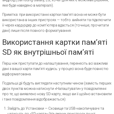
андроїд (Samsung Galaxy, LG, хоча і для них є можливе рішення,
яке буде наведено в матеріалі).
Примітка: при використанні картки пам’яті вона не може бути
використана в інших пристроях — тобто. вийняти та підключити
її через кард-рідер до комп’ютера вдасться (точніше, прочитати
дані) лише після повного форматування.
Використання картки пам’яті
SD як внутрішньої пам’яті
Перш ніж приступати до налаштування, перенесіть всі важливі
дані з вашої карти пам’яті кудись: у процесі вона буде повністю
відформатована.
Подальші дії будуть виглядати наступним чином (замість перших
двох пунктів можна натиснути «Налаштувати» у повідомленні
про те, що виявлено нову SD-карту, якщо ви її щойно встановили
і таке повідомлення відображається):
Зайдіть до Установки — Сховище та USB-накопичувачі та
натисніть по «SD-карта» (На деяких пристроях пункт