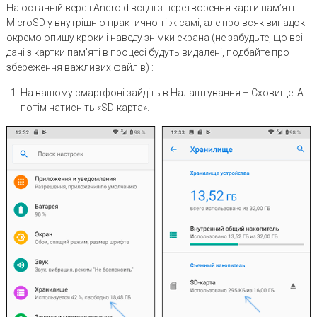
На останній версії Android всі дії з перетворення карти пам’яті
MicroSD у внутрішню практично ті ж самі, але про всяк випадок
окремо опишу кроки і наведу знімки екрана (не забудьте, що всі
дані з картки пам’яті в процесі будуть видалені, подбайте про
збереження важливих файлів) :
На вашому смартфоні зайдіть в Налаштування – Сховище. А
потім натисніть «SD-карта».