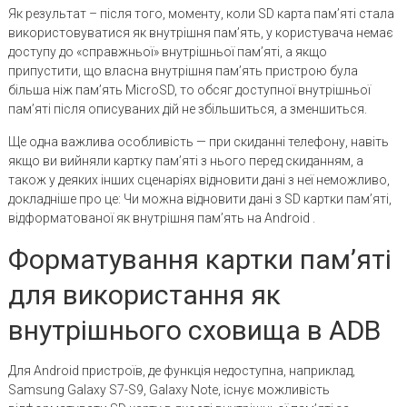
Як результат – після того, моменту, коли SD карта пам’яті стала
використовуватися як внутрішня пам’ять, у користувача немає
доступу до «справжньої» внутрішньої пам’яті, а якщо
припустити, що власна внутрішня пам’ять пристрою була
більша ніж пам’ять MicroSD, то обсяг доступної внутрішньої
пам’яті після описуваних дій не збільшиться, а зменшиться.
Ще одна важлива особливість — при скиданні телефону, навіть
якщо ви вийняли картку пам’яті з нього перед скиданням, а
також у деяких інших сценаріях відновити дані з неї неможливо,
докладніше про це: Чи можна відновити дані з SD картки пам’яті,
відформатованої як внутрішня пам’ять на Android .
Форматування картки пам’яті
для використання як
внутрішнього сховища в ADB
Для Android пристроїв, де функція недоступна, наприклад,
Samsung Galaxy S7-S9, Galaxy Note, існує можливість