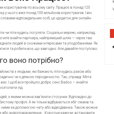
и користувачів по всьому світу. Працює в понад 120
иці у нього вже понад 100 мільйонів користувачів. І він
 За словами відповідальних осіб, це «додаток для онлайн-
ти чи піти кудись погуляти. Соціальні мережі, наприклад,
очете знайти партнера, найпряміший шлях — через такі
б’єднати людей зі схожими інтересами та уподобаннями. Як
атися та робити все, що завгодно. Але давайте поступово.
го воно потрібно?
айомств з людьми, які бажають піти кудись разом або
адично чи з деякою періодичністю. Так, справді. Мета
вас. І щоб все пройшло добре, сенс Badoo — знайти
озтопити лід.
дей, з якими можна зав’язати стосунки. Відповідно до
бистому профілі. А як тільки відбувається збіг смаків та
 ними за допомогою чату або відеодзвінка. Також можна
и або аудіоповідомлення… Коротше кажучи, встановити