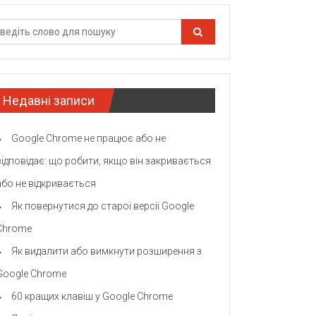
Недавні записи
Google Chrome не працює або не
відповідає: що робити, якщо він закривається
або не відкривається
Як повернутися до старої версії Google
Chrome
Як видалити або вимкнути розширення з
Google Chrome
60 кращих клавіш у Google Chrome