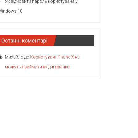
Як відновити пароль користувача у
Windows 10
Останні коментарі
Михайло
до
Користувачі iPhone X не
можуть приймати вхідні дзвінки