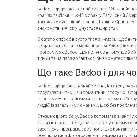
Badoo — додаток для знайомств із 460 мільйонам
країнах та більш ніж 40 мовах, у Латинській Амер
також дуже успішний в Іспанії, Італії та Франції.
знайомств, в якому цінується щирість».
Є багато способів зустрітися з кимось, щоб випи
відкривають багато можливостей. Але якщо ви х
програми, як Badoo. Ідея полягає в тому, щоб о
тільки ваша пара збігається, ви зможете спілкув
Що таке Badoo і для чо
Badoo — додаток для знайомств. Додаток для зн
побудувати інтимні чи романтичні стосунки. Спор
програми — познайомити вас із людьми поблизу 
людей із загальними смаками, щоб без проблем р
Отже, з одного боку, Badoo допомагає знайти лю
ваших інтересів і те, що ви вказуєте у своєму осо
захоплень, програма сама полегшує контакт між
обмінюватися фотографіями, надсилати нотатк