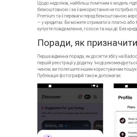
Щодо недоліків, найбільш помітним є модель під
безкоштовною і за її використання не потрібно
Premium та її переваги перед безкоштовною вер
— у кредитах. Ви можете отримати їх платно або
купуєте повідомлення, голоси та інші дії. Без к
Поради, як призначити
Перша відмінна порада, як досягти збігу на Bad
першій реєстрації у додатку. Іноді рекомендуєт
чином, ви полегшите іншим користувачам пошук 
Публікація фотографій також допомагає.