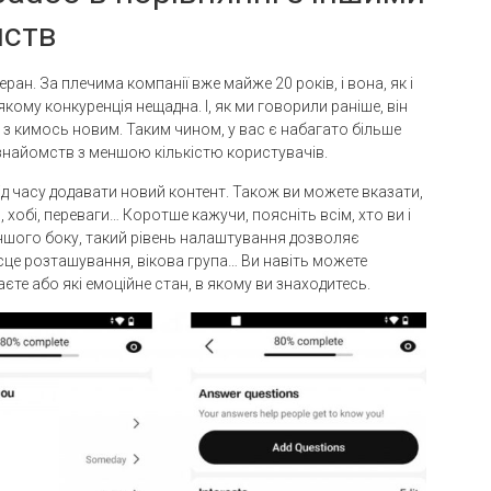
мств
ан. За плечима компанії вже майже 20 років, і вона, як і
якому конкуренція нещадна. І, як ми говорили раніше, він
з кимось новим. Таким чином, у вас є набагато більше
знайомств з меншою кількістю користувачів.
д часу додавати новий контент. Також ви можете вказати,
хобі, переваги… Коротше кажучи, поясніть всім, хто ви і
 іншого боку, такий рівень налаштування дозволяє
ісце розташування, вікова група… Ви навіть можете
аєте або які емоційне стан, в якому ви знаходитесь.