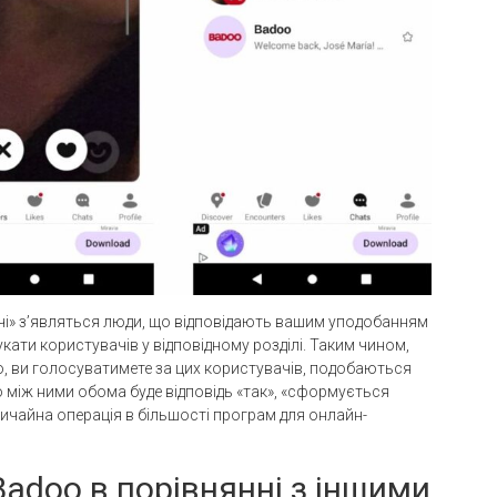
ічі» з’являться люди, що відповідають вашим уподобанням
кати користувачів у відповідному розділі. Таким чином,
o, ви голосуватимете за цих користувачів, подобаються
кщо між ними обома буде відповідь «так», «сформується
вичайна операція в більшості програм для онлайн-
Badoo в порівнянні з іншими