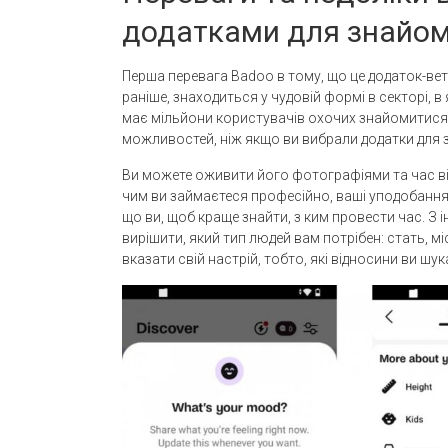
додатками для знайо
Перша перевага Badoo в тому, що це додаток-ветер
раніше, знаходиться у чудовій формі в секторі, в 
має мільйони користувачів охочих знайомитися 
можливостей, ніж якщо ви вибрали додатки для 
Ви можете оживити його фотографіями та час ві
чим ви займаєтеся професійно, ваші уподобання, 
що ви, щоб краще знайти, з ким провести час. З
вирішити, який тип людей вам потрібен: стать, м
вказати свій настрій, тобто, які відносини ви шук