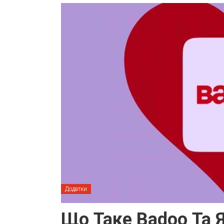
Додатки
Що Таке Badoo Та 