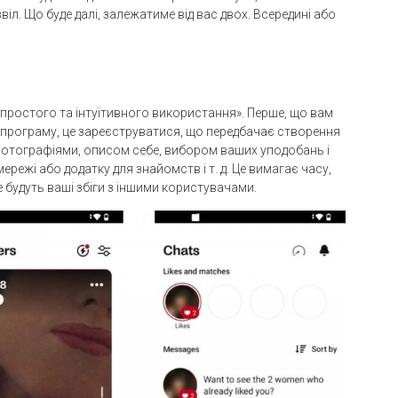
віл. Що буде далі, залежатиме від вас двох. Всередині або
простого та інтуїтивного використання». Перше, що вам
ю програму, це зареєструватися, що передбачає створення
фотографіями, описом себе, вибором ваших уподобань і
мережі або додатку для знайомств і т. д. Це вимагає часу,
е будуть ваші збіги з іншими користувачами.