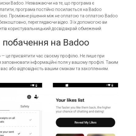
писки Badoo. Незважаючи на те, що програма є
 платити, програма постійно посилається на Badoo
сією. Проміжне рішення між не оплатою та оплатою Badoo
 безкоштовно, переглядаючи відео. З їх допомогою ви
редитів користувальницький досвід вкрай обмежений.
 побачення на Badoo
oo — це присвятити час своєму профілю. Не лише при
ься заповнювати інформаційні поля у вашому профілі. Таким
вас або відповідність вашим смакам та захопленням.