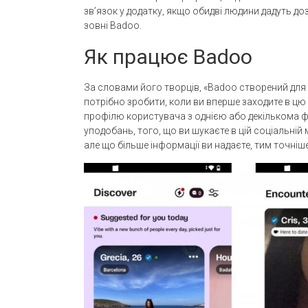
зв’язок у додатку, якщо обидві людини дадуть доз
зовні Badoo.
Як працює Badoo
За словами його творців, «Badoo створений для 
потрібно зробити, коли ви вперше заходите в ц
профілю користувача з однією або декількома 
уподобань, того, що ви шукаєте в цій соціальній 
але що більше інформації ви надаєте, тим точніш