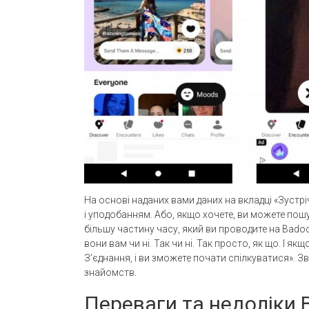
На основі наданих вами даних на вкладці «Зустр
і уподобанням. Або, якщо хочете, ви можете пошу
більшу частину часу, який ви проводите на Bado
вони вам чи ні. Так чи ні. Так просто, як що. І я
З’єднання, і ви зможете почати спілкуватися». З
знайомств.
Переваги та недоліки 