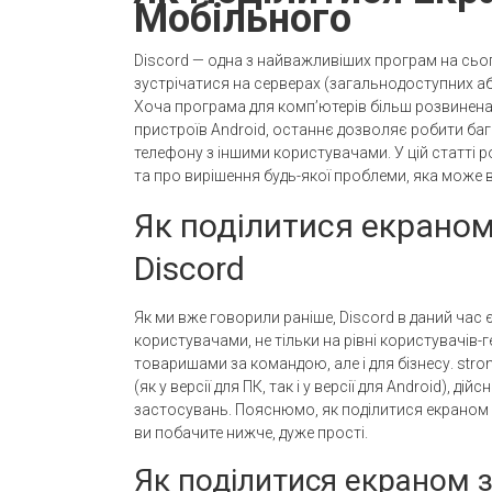
Мобільного
Discord — одна з найважливіших програм на сьо
зустрічатися на серверах (загальнодоступних або
Хоча програма для комп’ютерів більш розвинена,
пристроїв Android, останнє дозволяє робити баг
телефону з іншими користувачами. У цій статті р
та про вирішення будь-якої проблеми, яка може в
Як поділитися екраном
Discord
Як ми вже говорили раніше, Discord в даний час 
користувачами, не тільки на рівні користувачів-г
товаришами за командою, але і для бізнесу. stro
(як у версії для ПК, так і у версії для Android), д
застосувань. Пояснюмо, як поділитися екраном з
ви побачите нижче, дуже прості.
Як поділитися екраном зі