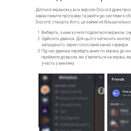
Ділітися екраном у всіх версіях Discord дуже про
завантажити програму та увійти до системи з о
Discord, створіть його, це займе не більше кільк
Виберіть, з ким хочете поділитися екраном: с
Здійсніть дзвінок. Для цього натисніть кноп
запущеного через голосовий канал сервера.
Під час дзвінка перейдіть вниз по екрану до к
приймете дозволи, які з’являться на екрані, е
участь у виклику.