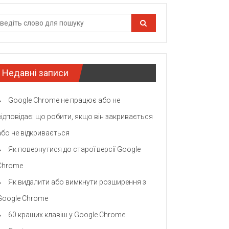
Недавні записи
Google Chrome не працює або не
відповідає: що робити, якщо він закривається
або не відкривається
Як повернутися до старої версії Google
Chrome
Як видалити або вимкнути розширення з
Google Chrome
60 кращих клавіш у Google Chrome