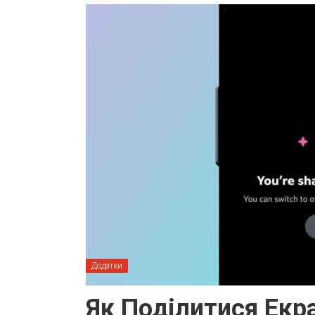
Додатки
Як Поділитися Екра