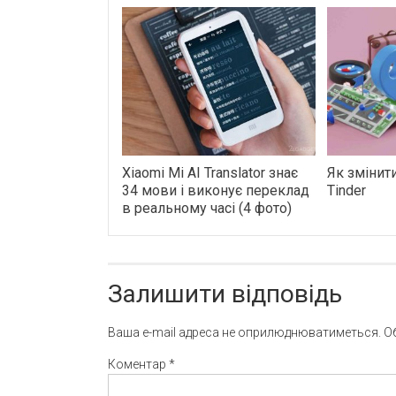
Xiaomi Mi AI Translator знає
Як змінит
34 мови і виконує переклад
Tinder
в реальному часі (4 фото)
Залишити відповідь
Ваша e-mail адреса не оприлюднюватиметься.
О
Коментар
*