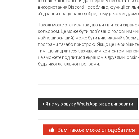
що ваше підключення до Інтернету недостатньо ст
використання Discord і, особливо, функції спіл
з’єднання працювало добре, тому рекомендуємо з
Також може статися так , що ви ділитеся екрано
кольором. Це може бути пов’язано головним чин
найпоширеніший) може бути викликаний збоєм до
програми та/або пристрою. Якщо це не вирішить
тим, що ви ділитеся захищеним контентом, наприк
не зможете поділитися екраном з друзями, оскіл
будь-якої легальної програми.
Post
Я не чую звук у WhatsApp: як це виправити
navigation
Вам також може сподобатися