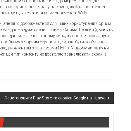
абільне або ви не підключені до мережі зовсім. Для
ьного використання екрану важливо, щоб ваше Інтернет-
авжди підключатися до якісної мережі Wi-Fi.
м, але він відображається для інших користувачів чорним
ом з двома дуже специфічними збоями. Перший (і, мабуть,
кладання. Рішення в цьому випадку просте: перезапуск
 проблему з чорним екраном, це може бути пов’язано з
лад, контентом з платформи Netflix. У цьому випадку ви
ьки цей тип контенту не дозволяє транслювати екран із
Як встановити Play Store та сервіси Google на Huawei