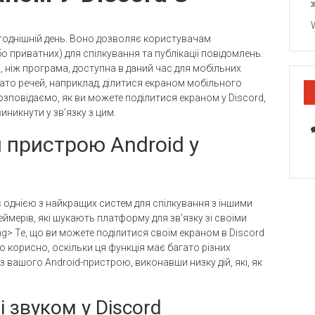
годнішній день. Воно дозволяє користувачам
 приватних) для спілкування та публікації повідомлень.
 ніж програма, доступна в даний час для мобільних
ато речей, наприклад, ділитися екраном мобільного
озповідаємо, як ви можете поділитися екраном у Discord,
иникнути у зв’язку з цим.
 пристрою Android у
є однією з найкращих систем для спілкування з іншими
еймерів, які шукають платформу для зв’язку зі своїми
ng> Те, що ви можете поділитися своїм екраном в Discord
ійсно корисно, оскільки ця функція має багато різних
 вашого Android-пристрою, виконавши низку дій, які, як
 звуком у Discord