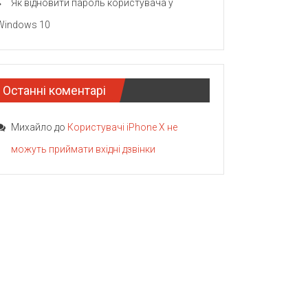
Як відновити пароль користувача у
Windows 10
Останні коментарі
Михайло
до
Користувачі iPhone X не
можуть приймати вхідні дзвінки