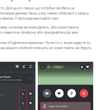
сто. Для цього перше, що потрібно зробити, це
бліковими даними. Якщо у вас немає облікового запису
ох хвилин. У програмі виконайте таке:
ервер, на якому ви знаходитесь, або користувача.
ку з символом телефону або приєднайтеся до вже
нопки «Поділитися екраном». Після того, як ви надасте та
кран вашого Android побачать усі користувачі, які беруть