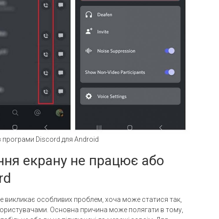
 програми Discord для Android
ння екрану не працює або
rd
не викликає особливих проблем, хоча може статися так,
користувачами. Основна причина може полягати в тому,