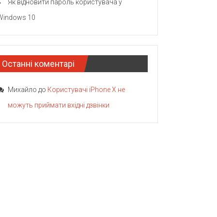
Як відновити пароль користувача у
Windows 10
Останні коментарі
Михайло
до
Користувачі iPhone X не
можуть приймати вхідні дзвінки