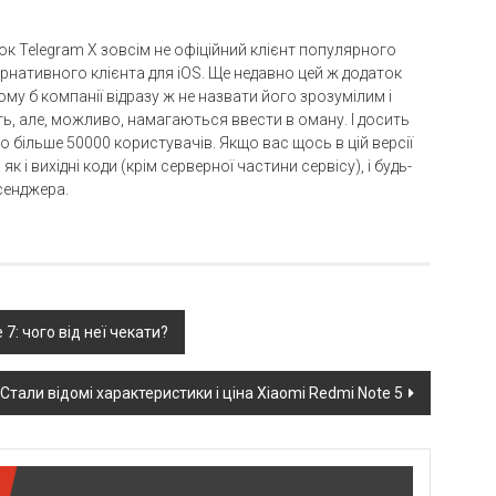
ок Telegram X зовсім не офіційний клієнт популярного
рнативного клієнта для iOS. Ще недавно цей ж додаток
ому б компанії відразу ж не назвати його зрозумілим і
ь, але, можливо, намагаються ввести в оману. І досить
о більше 50000 користувачів. Якщо вас щось в цій версії
к і вихідні коди (крім серверної частини сервісу), і будь-
сенджера.
7: чого від неї чекати?
Стали відомі характеристики і ціна Xiaomi Redmi Note 5