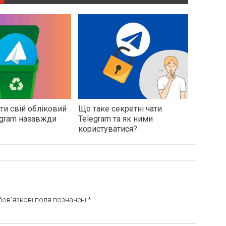
ти свій обліковий
Що таке секретні чати
egram назавжди
Telegram та як ними
користуватися?
бов’язкові поля позначені
*