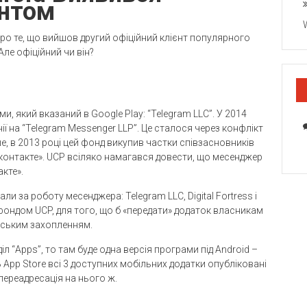
єнтом
про те, що вийшов другий офіційний клієнт популярного
Але офіційний чи він?
и, який вказаний в Google Play: “Telegram LLC”. У 2014
ї на “Telegram Messenger LLP”. Це сталося через конфлікт
е, в 2013 році цей фонд викупив частки співзасновників
Вконтакте». UCP всіляко намагався довести, що месенджер
кте».
али за роботу месенджера: Telegram LLC, Digital Fortress і
 фондом UCP, для того, що б «передати» додаток власникам
ерським захопленням.
іл “Apps”, то там буде одна версія програми під Android –
 App Store всі 3 доступних мобільних додатки опубліковані
е переадресація на нього ж.