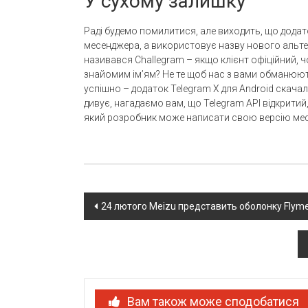
У сухому залишку
Раді будемо помилитися, але виходить, що додат
месенджера, а використовує назву нового альте
називався Challegram – якщо клієнт офіційний, ч
знайомим ім’ям? Не те щоб нас з вами обманюют
успішно – додаток Telegram X для Android скачал
дивує, нагадаємо вам, що Telegram API відкритий, я
який розробник може написати свою версію ме
Post
24 лютого Meizu представить оболонку Flyme 
navigation
Вам також може сподобатися