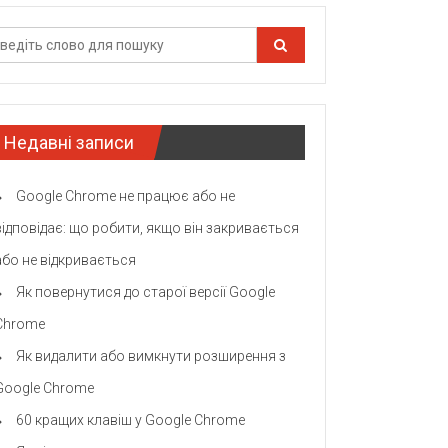
Недавні записи
Google Chrome не працює або не
відповідає: що робити, якщо він закривається
або не відкривається
Як повернутися до старої версії Google
Chrome
Як видалити або вимкнути розширення з
Google Chrome
60 кращих клавіш у Google Chrome