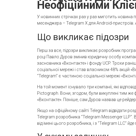
Неофіційними Клі
У новинних стрічках раз у раз миготить новина 
месенджера – Telegram X для Android-пристроїв. 
Що викликає підозри
Перш за все, підозри викликає розробник програм
році Павло Дуров змінив юридичну особу компані
засновника «Вконтакте» і фонду UCP. Трохи раніш
соціальної мережі і став власником 48% акцій «
“Telegram” є частиною соціальної мережі «Вконта
На той момент існувало три компанії, які відповід
Pictograph. Вони, згодом, були викуплені тим же
«Вконтакте». Пізніше, сам Дуров назвав це рейд
Якщо на офіційному сайті Telegram відвідати розд
Telegram розробника “Telegram Messenger LLP”. В
від імені цього розробника, і з “Telegram LLC” йд