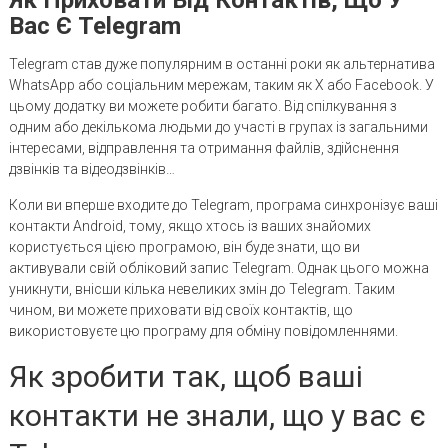
Вас Є Telegram
Telegram став дуже популярним в останні роки як альтернатива
WhatsApp або соціальним мережам, таким як X або Facebook. У
цьому додатку ви можете робити багато. Від спілкування з
одним або декількома людьми до участі в групах із загальними
інтересами, відправлення та отримання файлів, здійснення
дзвінків та відеодзвінків…
Коли ви вперше входите до Telegram, програма синхронізує ваші
контакти Android, тому, якщо хтось із ваших знайомих
користується цією програмою, він буде знати, що ви
активували свій обліковий запис Telegram. Однак цього можна
уникнути, внісши кілька невеликих змін до Telegram. Таким
чином, ви можете приховати від своїх контактів, що
використовуєте цю програму для обміну повідомленнями.
Як зробити так, щоб ваші
контакти не знали, що у вас є