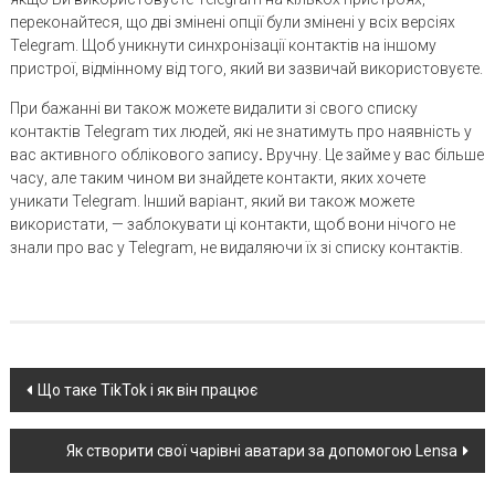
переконайтеся, що дві змінені опції були змінені у всіх версіях
Telegram. Щоб уникнути синхронізації контактів на іншому
пристрої, відмінному від того, який ви зазвичай використовуєте.
При бажанні ви також можете видалити зі свого списку
контактів Telegram тих людей, які не знатимуть про наявність у
вас активного облікового запису
.
Вручну. Це займе у вас більше
часу, але таким чином ви знайдете контакти, яких хочете
уникати Telegram. Інший варіант, який ви також можете
використати, — заблокувати ці контакти, щоб вони нічого не
знали про вас у Telegram, не видаляючи їх зі списку контактів.
Post
Що таке TikTok і як він працює
navigation
Як створити свої чарівні аватари за допомогою Lensa