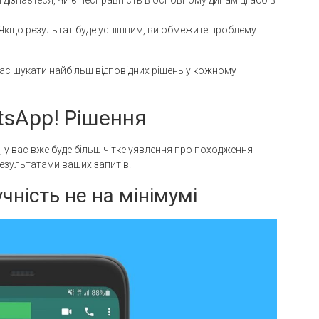
и дізнаєтеся, чи є несправність в основному динаміці або в
 Якщо результат буде успішним, ви обмежите проблему
час шукати найбільш відповідних рішень у кожному
atsApp! Рішення
, у вас вже буде більш чітке уявлення про походження
езультатами ваших запитів.
чність не на мінімумі