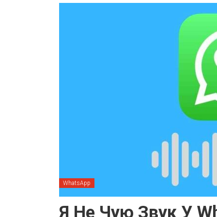
WhatsApp
Я Не Чую Звук У W