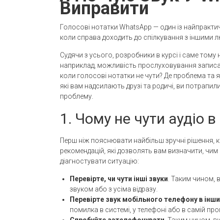
Виправити
Голосові нотатки WhatsApp — один із найпрактич
коли справа доходить до спілкування з іншими 
Судячи з усього, розробники в курсі і саме тому 
наприклад, можливість прослуховування записан
коли голосові нотатки не чути? Де проблема та я
які вам надсилають друзі та родичі, ви потрапил
проблему.
1. Чому не чути аудіо 
Перш ніж пояснювати найбільш зручні рішення, ко
рекомендацій, які дозволять вам визначити, чим 
діагностувати ситуацію:
Перевірте, чи чути інші звуки
. Таким чином, 
звуком або з усіма відразу.
Перевірте звук мобільного телефону в інш
помилка в системі, у телефоні або в самій про