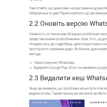
Пам’ятайте, що деякі рівні налаштування дозво
Обережніше із цим! Переконайтеся, що ви зменши
2.2 Оновіть версію What
Наявність останніх версій ваших улюблених про
представленими розробниками. Крім того, це до
Не вдаючись до подробиць, деякі користувачі по
прослухати отримане аудіо. Як бачите, дуже ва
методи:
Завантажуємо WhatsApp..
Відкрийте Google Play Store та перевірте розді
2.3 Видалити кеш Whats
Якщо ви виявили, що проблема може бути пов’я
видалити кеш. Таким чином, ви зможете зробити 