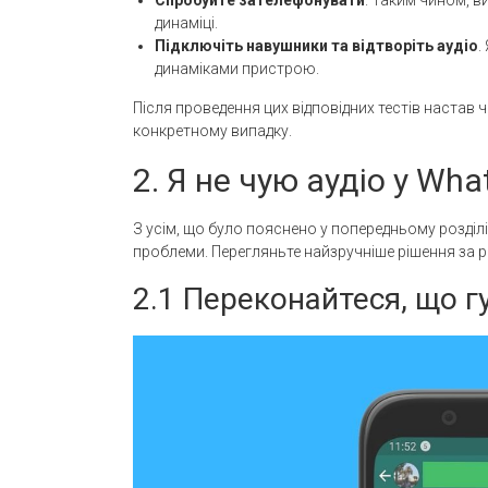
Спробуйте зателефонувати
. Таким чином, в
динаміці.
Підключіть навушники та відтворіть аудіо
.
динаміками пристрою.
Після проведення цих відповідних тестів настав 
конкретному випадку.
2. Я не чую аудіо у Wh
З усім, що було пояснено у попередньому розділі
проблеми. Перегляньте найзручніше рішення за р
2.1 Переконайтеся, що гу