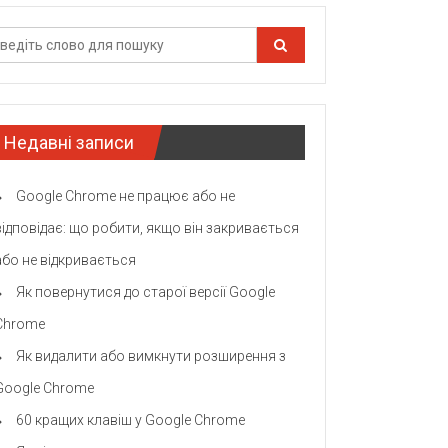
Недавні записи
Google Chrome не працює або не
відповідає: що робити, якщо він закривається
або не відкривається
Як повернутися до старої версії Google
Chrome
Як видалити або вимкнути розширення з
Google Chrome
60 кращих клавіш у Google Chrome