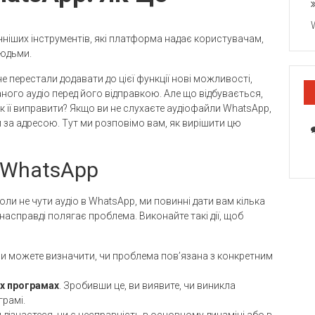
ніших інструментів, які платформа надає користувачам,
людьми.
не перестали додавати до цієї функції нові можливості,
ого аудіо перед його відправкою. Але що відбувається,
к її виправити? Якщо ви не слухаєте аудіофайли WhatsApp,
и за адресою. Тут ми розповімо вам, як вирішити цю
в WhatsApp
ли не чути аудіо в WhatsApp, ми повинні дати вам кілька
насправді полягає проблема. Виконайте такі дії, щоб
ви можете визначити, чи проблема пов’язана з конкретним
их програмах
. Зробивши це, ви виявите, чи виникла
грамі.