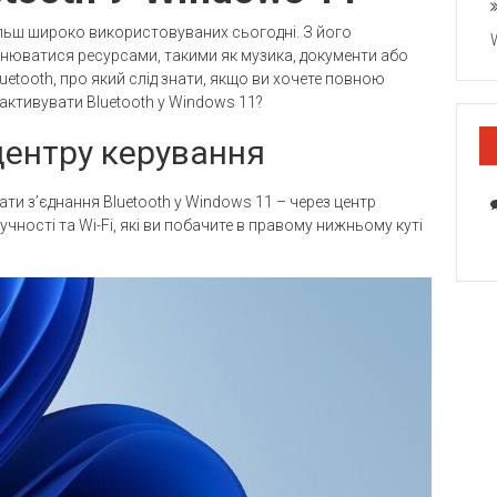
більш широко використовуваних сьогодні. З його
нюватися ресурсами, такими як музика, документи або
uetooth, про який слід знати, якщо ви хочете повною
активувати Bluetooth у Windows 11?
 центру керування
ти з’єднання Bluetooth у Windows 11 – через центр
учності та Wi-Fi, які ви побачите в правому нижньому куті