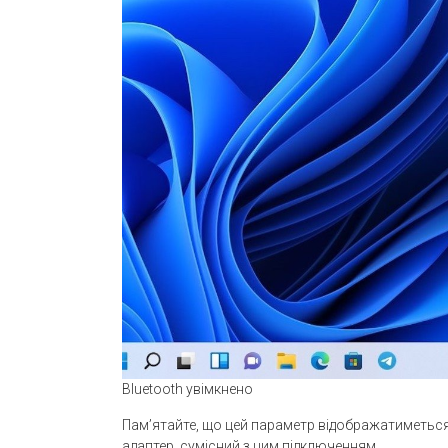
Bluetooth увімкнено
Пам’ятайте, що цей параметр відображатиметься
адаптер, сумісний з цим підключенням.