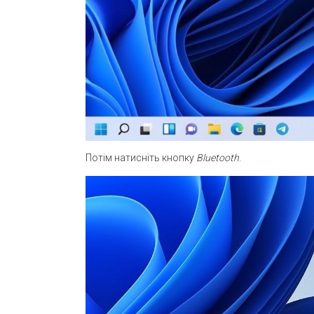
Потім натисніть кнопку
Bluetooth
.