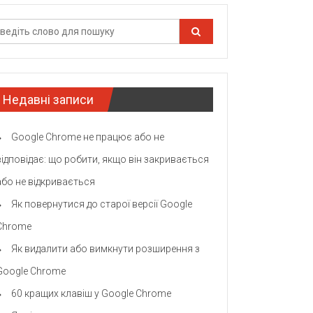
Недавні записи
Google Chrome не працює або не
відповідає: що робити, якщо він закривається
або не відкривається
Як повернутися до старої версії Google
Chrome
Як видалити або вимкнути розширення з
Google Chrome
60 кращих клавіш у Google Chrome