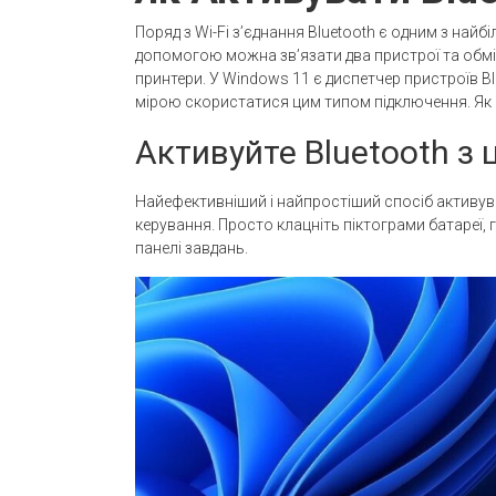
Поряд з Wi-Fi з’єднання Bluetooth є одним з най
допомогою можна зв’язати два пристрої та обмі
принтери. У Windows 11 є диспетчер пристроїв Bl
мірою скористатися цим типом підключення. Як 
Активуйте Bluetooth з
Найефективніший і найпростіший спосіб активува
керування. Просто клацніть піктограми батареї, г
панелі завдань.