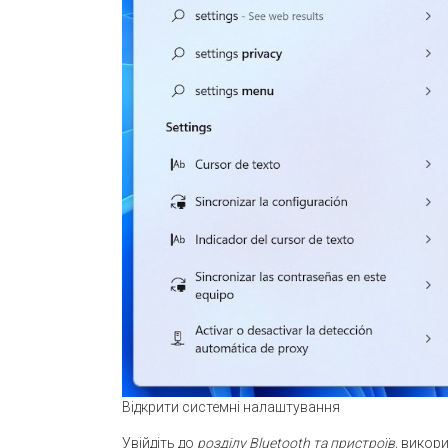
Відкрити системні налаштування
Увійдіть до
розділу Bluetooth та пристроїв,
викори