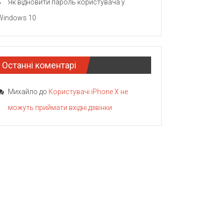
Як відновити пароль користувача у
Windows 10
Останні коментарі
Михайло
до
Користувачі iPhone X не
можуть приймати вхідні дзвінки